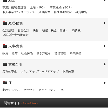
経営
事業計画/経営計画
上場（IPO）
事業継続（BCP）
個人事業主/フリーランス
資金調達
補助金/助成金
確定申告
経理/財務
会計処理
管理会計
決算
税務（税金・節税）
消費税
公認会計士の仕事術
人事/労務
採用
給与
社会保険
働き方改革
労務管理
年末調整
業務全般
業務効率化
スキルアップ/キャリアアップ
制度改正
IT
業務システム
クラウド
セキュリティ
DX
関連サイト
- Related Sites -