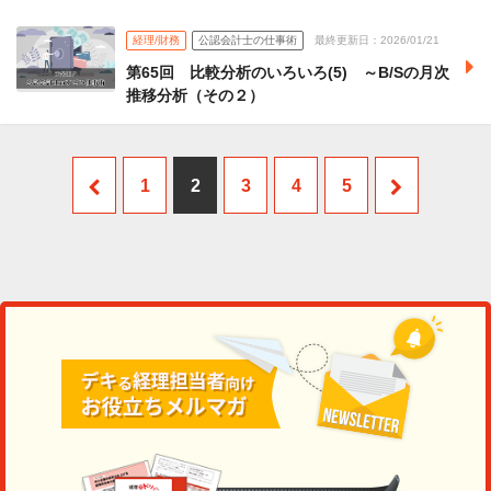
経理/財務
公認会計士の仕事術
最終更新日：2026/01/21
第65回 比較分析のいろいろ(5) ～B/Sの月次
推移分析（その２）
1
2
3
4
5