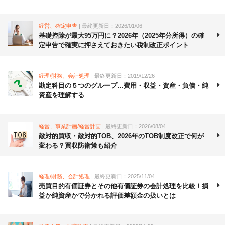
経営、確定申告
| 最終更新日：2026/01/06
基礎控除が最大95万円に？2026年（2025年分所得）の確
定申告で確実に押さえておきたい税制改正ポイント
経理/財務、会計処理
| 最終更新日：2019/12/26
勘定科目の５つのグループ…費用・収益・資産・負債・純
資産を理解する
経営、事業計画/経営計画
| 最終更新日：2026/08/04
敵対的買収・敵対的TOB、2026年のTOB制度改正で何が
変わる？買収防衛策も紹介
経理/財務、会計処理
| 最終更新日：2025/11/04
売買目的有価証券とその他有価証券の会計処理を比較！損
益か純資産かで分かれる評価差額金の扱いとは