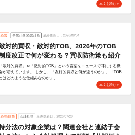
本文を読む
経営
事業計画/経営計画
最終更新日：2026/08/04
敵対的買収・敵対的TOB、2026年のTOB
制度改正で何が変わる？買収防衛策も紹介
「敵対的買収」や「敵対的TOB」という言葉をニュースで耳にする機
会が増えています。 しかし、「友好的買収と何が違うのか」、「TOB
とはどのような仕組みなのか」、 ...
本文を読む
経理/財務
会計処理
最終更新日：2026/07/28
持分法の対象企業は？関連会社と連結子会