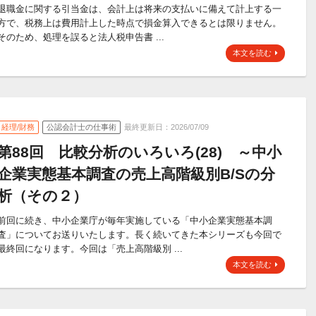
退職金に関する引当金は、会計上は将来の支払いに備えて計上する一
方で、税務上は費用計上した時点で損金算入できるとは限りません。
そのため、処理を誤ると法人税申告書 ...
本文を読む
経理/財務
公認会計士の仕事術
最終更新日：2026/07/09
第88回 比較分析のいろいろ(28) ～中小
企業実態基本調査の売上高階級別B/Sの分
析（その２）
前回に続き、中小企業庁が毎年実施している「中小企業実態基本調
査」についてお送りいたします。長く続いてきた本シリーズも今回で
最終回になります。今回は「売上高階級別 ...
本文を読む