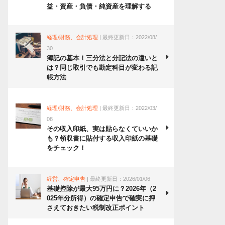
益・資産・負債・純資産を理解する
経理/財務、会計処理
| 最終更新日：2022/08/
30
簿記の基本！三分法と分記法の違いと
は？同じ取引でも勘定科目が変わる記
帳方法
経理/財務、会計処理
| 最終更新日：2022/03/
08
その収入印紙、実は貼らなくていいか
も？領収書に貼付する収入印紙の基礎
をチェック！
経営、確定申告
| 最終更新日：2026/01/06
基礎控除が最大95万円に？2026年（2
025年分所得）の確定申告で確実に押
さえておきたい税制改正ポイント