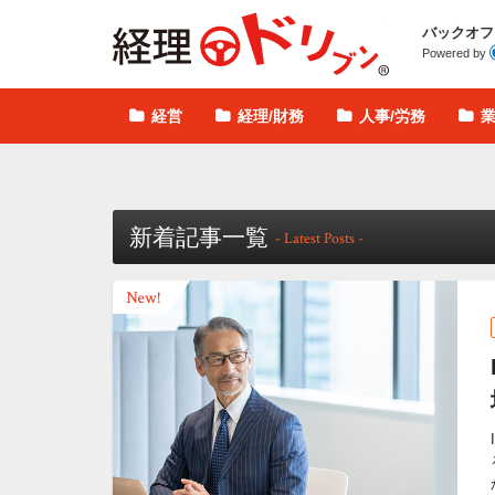
経理ドリブン
バックオフ
Powered by
経営
経理/財務
人事/労務
新着記事一覧
- Latest Posts -