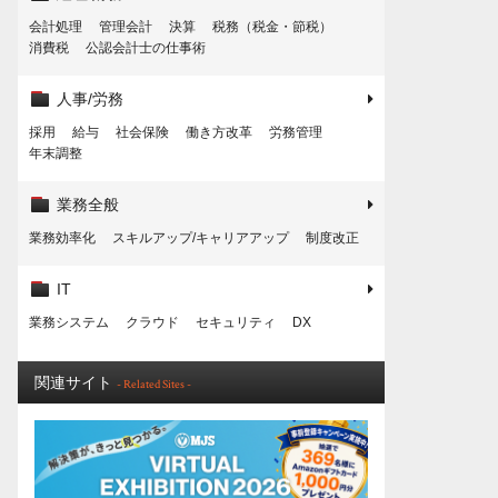
会計処理
管理会計
決算
税務（税金・節税）
消費税
公認会計士の仕事術
人事/労務
採用
給与
社会保険
働き方改革
労務管理
年末調整
業務全般
業務効率化
スキルアップ/キャリアアップ
制度改正
IT
業務システム
クラウド
セキュリティ
DX
関連サイト
- Related Sites -