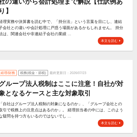
社の違いから会計処理まで解説【仕訳例あ
り】
経理実務や決算書を読む中で、「持分法」という言葉を目にし、連結
子会社との違いや会計処理に戸惑う場面があるかもしれません。 持分
法は、関連会社や非連結子会社の業績 ...
本文を読む
経理/財務
税務(税金・節税)
最終更新日：2026/07/23
グループ法人税制はここに注意！自社が対
象となるケースと主な対象取引
「自社はグループ法人税制の対象になるのか」、「グループ会社との
取引で税務上の注意点はあるのか」。 経理担当者の中には、このよう
な疑問を持つ方もいるのではないでし ...
本文を読む