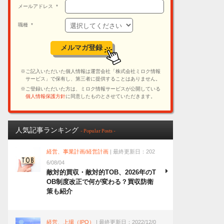
人気記事ランキング
- Popular Posts -
経営、事業計画/経営計画
| 最終更新日：202
6/08/04
敵対的買収・敵対的TOB、2026年のT
OB制度改正で何が変わる？買収防衛
策も紹介
経営、上場（IPO）
| 最終更新日：2022/12/0