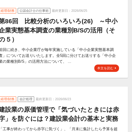
経理/財務
公認会計士の仕事術
最終更新日：2026/06/25
第86回 比較分析のいろいろ(26) ～中小
企業実態基本調査の業種別B/Sの活用（そ
の５）
前回に続き、中小企業庁が毎年実施している「中小企業実態基本調
査」についてお送りいたします。全5回に分けてお送りする「中小企
業の業種別B/S」の活用方法について、 ...
本文を読む
経理/財務
会計処理
最終更新日：2026/06/23
建設業の原価管理で「気づいたときには赤
字」を防ぐには？建設業会計の基本と実務
「工事が終わってから赤字に気づく」、「月末に集計したら予算を超