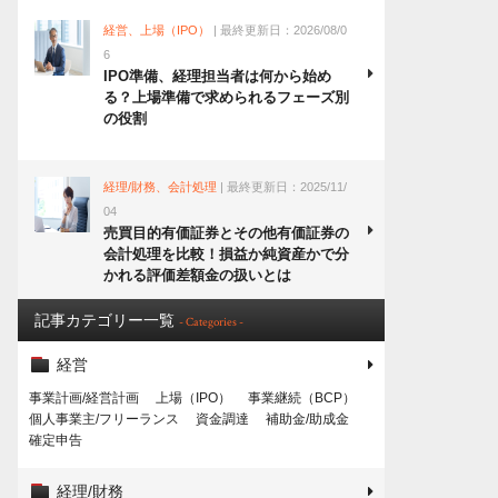
経営、上場（IPO）
| 最終更新日：2026/08/0
6
IPO準備、経理担当者は何から始め
る？上場準備で求められるフェーズ別
の役割
経理/財務、会計処理
| 最終更新日：2025/11/
04
売買目的有価証券とその他有価証券の
会計処理を比較！損益か純資産かで分
かれる評価差額金の扱いとは
記事カテゴリー一覧
- Categories -
経営
事業計画/経営計画
上場（IPO）
事業継続（BCP）
個人事業主/フリーランス
資金調達
補助金/助成金
確定申告
経理/財務