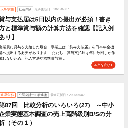
人事/労務
社会保険
最終更新日：2026/07/07
賞与支払届は5日以内の提出が必須！書き
方と標準賞与額の計算方法を確認【記入例
あり】
従業員に賞与を支給した場合、事業主は「賞与支払届」を日本年金機
構へ提出する必要があります。 ただし、賞与支払届は年に数回しか作
成しないため、記入方法や標準賞与額 ...
本文を読む
経理/財務
公認会計士の仕事術
最終更新日：2026/07/02
第87回 比較分析のいろいろ(27) ～中小
企業実態基本調査の売上高階級別B/Sの分
析（その１）