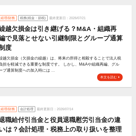
経理/財務
税務(税金・節税)
最終更新日：2026/07/21
繰越欠損金は引き継げる？M&A・組織再
編で見落とせない引継制限とグループ通算
制度
繰越欠損金（欠損金の繰越）は、将来の所得と相殺することで法人税
負担を軽減できる重要な制度です。 しかし、M&Aや組織再編、グル
ープ通算制度への加入時には ...
本文を読む
経理/財務
会計処理
最終更新日：2026/07/14
退職給付引当金と役員退職慰労引当金の違
いは？会計処理・税務上の取り扱いを整理