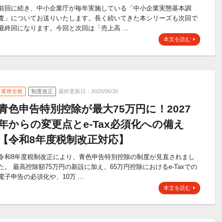
前回に続き、中小企業庁が毎年実施している「中小企業実態基本調
査」についてお送りいたします。長く続いてきた本シリーズも次回で
最終回になります。今回と次回は「売上高 ...
本文を読む
業務全般
制度改正
最終更新日：2026/06/30
青色申告特別控除が最大75万円に！2027
年からの変更点とe-Tax必須化への備え
【令和8年度税制改正対応】
令和8年度税制改正により、青色申告特別控除の制度が見直されまし
た。 最高控除額75万円の新設に加え、65万円控除におけるe-Taxでの
電子申告の必須化や、10万 ...
本文を読む