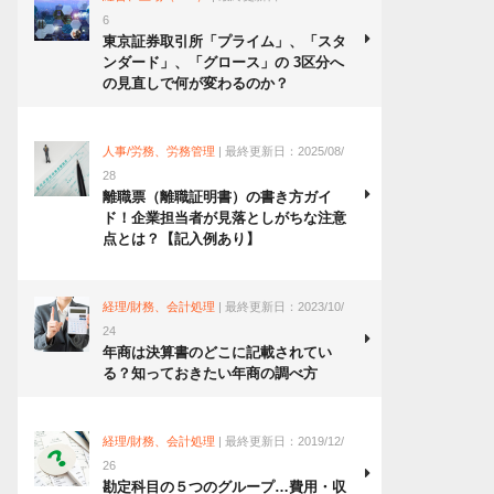
6
東京証券取引所「プライム」、「スタ
ンダード」、「グロース」の 3区分へ
の見直しで何が変わるのか？
人事/労務、労務管理
| 最終更新日：2025/08/
28
離職票（離職証明書）の書き方ガイ
ド！企業担当者が見落としがちな注意
点とは？【記入例あり】
経理/財務、会計処理
| 最終更新日：2023/10/
24
年商は決算書のどこに記載されてい
る？知っておきたい年商の調べ方
経理/財務、会計処理
| 最終更新日：2019/12/
26
勘定科目の５つのグループ…費用・収