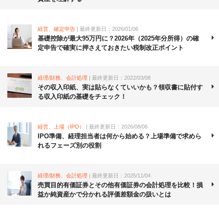
経営、確定申告
| 最終更新日：2026/01/06
基礎控除が最大95万円に？2026年（2025年分所得）の確
定申告で確実に押さえておきたい税制改正ポイント
経理/財務、会計処理
| 最終更新日：2022/03/08
その収入印紙、実は貼らなくていいかも？領収書に貼付す
る収入印紙の基礎をチェック！
経営、上場（IPO）
| 最終更新日：2026/08/06
IPO準備、経理担当者は何から始める？上場準備で求めら
れるフェーズ別の役割
経理/財務、会計処理
| 最終更新日：2025/11/04
売買目的有価証券とその他有価証券の会計処理を比較！損
益か純資産かで分かれる評価差額金の扱いとは