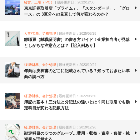
経営、上場（IPO）
| 最終更新日：2022/12/06
東京証券取引所「プライム」、「スタンダード」、「グロ
ース」の 3区分への見直しで何が変わるのか？
人事/労務、労務管理
| 最終更新日：2025/08/28
離職票（離職証明書）の書き方ガイド！企業担当者が見落
としがちな注意点とは？【記入例あり】
経理/財務、会計処理
| 最終更新日：2023/10/24
年商は決算書のどこに記載されている？知っておきたい年
商の調べ方
経理/財務、会計処理
| 最終更新日：2022/08/30
簿記の基本！三分法と分記法の違いとは？同じ取引でも勘
定科目が変わる記帳方法
経理/財務、会計処理
| 最終更新日：2019/12/26
勘定科目の５つのグループ…費用・収益・資産・負債・純
資産を理解する