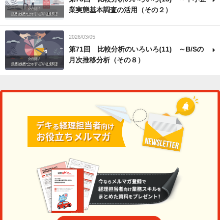
業実態基本調査の活用（その２）
2026/03/05
第71回 比較分析のいろいろ(11) ～B/Sの
月次推移分析（その８）