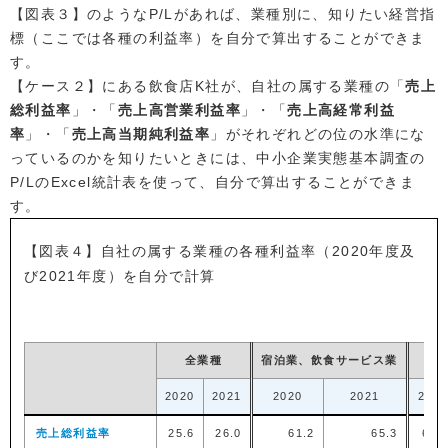
【図表３】のようなP/Lがあれば、業種別に、知りたい経営指
標（ここでは各種の利益率）を自分で算出することができま
す。
【ケース２】にある飲食店K社が、自社の属する業種の「
売上
総利益率
」・「
売上高営業利益率
」・「
売上高経常利益
率
」・「
売上高当期純利益率
」がそれぞれどの位の水準にな
っているのかを知りたいときには、中小企業実態基本調査の
P/LのExcel統計表を使って、自分で算出することができま
す。
【図表４】自社の属する業種の各種利益率（2020年度及
び2021年度）を自分で計算
（
全業種
宿泊業、飲食サービス業
2020
2021
2020
2021
2020
売上総利益率
25.6
26.0
61.2
65.3
61.