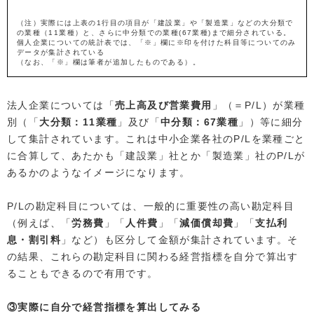
（注）実際には上表の1行目の項目が「建設業」や「製造業」などの大分類で
の業種（11業種）と、さらに中分類での業種(67業種)まで細分されている。
個人企業についての統計表では、「※」欄に※印を付けた科目等についてのみ
データが集計されている
（なお、「※」欄は筆者が追加したものである）。
法人企業については「
売上高及び営業費用
」（＝P/L）が業種
別（「
大分類：11業種
」及び「
中分類：67業種
」）等に細分
して集計されています。これは中小企業各社のP/Lを業種ごと
に合算して、あたかも「建設業」社とか「製造業」社のP/Lが
あるかのようなイメージになります。
P/Lの勘定科目については、一般的に重要性の高い勘定科目
（例えば、「
労務費
」「
人件費
」「
減価償却費
」「
支払利
息・割引料
」など）も区分して金額が集計されています。そ
の結果、これらの勘定科目に関わる経営指標を自分で算出す
ることもできるので有用です。
③実際に自分で経営指標を算出してみる