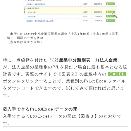
（出所）e-Statの中小企業実態基本調査「令和4年確報（令和3年度決算実
績）」画面の一部を抜粋
（点線枠は筆者が追加）
特に、点線枠を付けた「
(2)産業中分類別表 1)法人企業
」
が、法人企業の業種別のP/Lを見たい場合に最も基本となる統
計表です。実際のサイトで【図表２】の点線枠内の
EXCEL
ボタンをクリックすることで、業種別のP/LのExcelファイル
をダウンロードできますので、試してみて頂ければと思いま
す。
②入手できるP/LのExcelデータの形
入手できるP/LのExcelデータの形は【図表３】のとおりで
す。