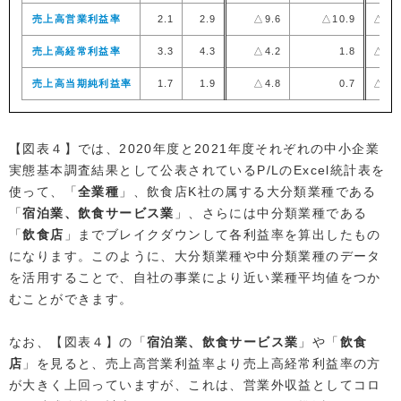
売上高営業利益率
2.1
2.9
△9.6
△10.9
△8.
売上高経常利益率
3.3
4.3
△4.2
1.8
△3.
売上高当期純利益率
1.7
1.9
△4.8
0.7
△4.
【図表４】では、2020年度と2021年度それぞれの中小企業
実態基本調査結果として公表されているP/LのExcel統計表を
使って、「
全業種
」、飲食店K社の属する大分類業種である
「
宿泊業、飲食サービス業
」、さらには中分類業種である
「
飲食店
」までブレイクダウンして各利益率を算出したもの
になります。このように、大分類業種や中分類業種のデータ
を活用することで、自社の事業により近い業種平均値をつか
むことができます。
なお、【図表４】の「
宿泊業、飲食サービス業
」や「
飲食
店
」を見ると、売上高営業利益率より売上高経常利益率の方
が大きく上回っていますが、これは、営業外収益としてコロ