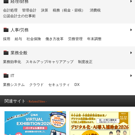
経理/財務
会計処理
管理会計
決算
税務（税金・節税）
消費税
公認会計士の仕事術
人事/労務
採用
給与
社会保険
働き方改革
労務管理
年末調整
業務全般
業務効率化
スキルアップ/キャリアアップ
制度改正
IT
業務システム
クラウド
セキュリティ
DX
関連サイト
- Related Sites -