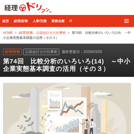
経理ドリブン
経営
経理/財務
人事/労務
業務全般
IT
HOME
経理/財務
、
公認会計士の仕事術
第74回 比較分析のいろいろ(14) ～中
小企業実態基本調査の活用（その３）
経理/財務
公認会計士の仕事術
最終更新日：2026/03/26
第74回 比較分析のいろいろ(14) ～中小
企業実態基本調査の活用（その３）