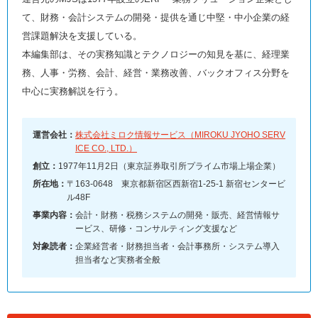
て、財務・会計システムの開発・提供を通じ中堅・中小企業の経
営課題解決を支援している。
本編集部は、その実務知識とテクノロジーの知見を基に、経理業
務、人事・労務、会計、経営・業務改善、バックオフィス分野を
中心に実務解説を行う。
運営会社：
株式会社ミロク情報サービス（MIROKU JYOHO SERV
ICE CO., LTD.）
創立：
1977年11月2日（東京証券取引所プライム市場上場企業）
所在地：
〒163-0648 東京都新宿区西新宿1-25-1 新宿センタービ
ル48F
事業内容：
会計・財務・税務システムの開発・販売、経営情報サ
ービス、研修・コンサルティング支援など
対象読者：
企業経営者・財務担当者・会計事務所・システム導入
担当者など実務者全般