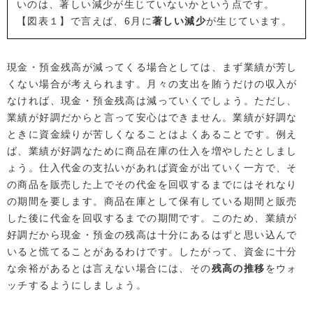
いのは、著しい減少が生じていないかという点です。
【図表１】で言えば、6月に
著しい減少
が生じています。
現金・預金残高が減ってくる場合としては、まず業績が芳し
くない場合が考えられます。月々の支出を賄うだけの収入が
なければ、現金・預金残高は減っていくでしょう。ただし、
業績が好調だからと言って安心はできません。業績が好調な
ときに資金繰りが苦しくなることはよくあることです。例え
ば、業績が好調なために商品在庫の仕入を増やしたとしまし
ょう。仕入代金の支払いがあれば資金が出ていく一方で、そ
の商品を販売した上でその代金を回収するまでにはそれなり
の期間を要します。商品在庫として保有している期間と販売
した後に代金を回収するまでの期間です。このため、業績が
好調だから現金・預金の残高は十分にあるはずと思い込んで
いると慌てることがあるわけです。したがって、資金に十分
な余裕があるとは言えない場合には、その
残高の推移
をウォ
ッチするようにしましょう。