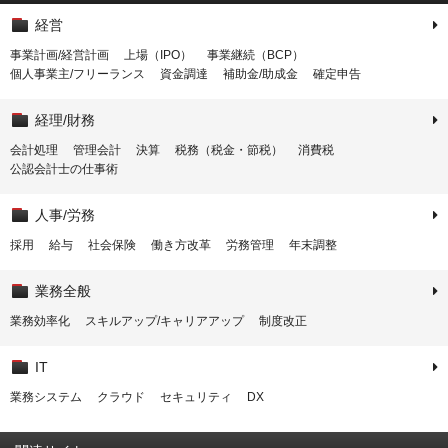
経営
事業計画/経営計画
上場（IPO）
事業継続（BCP）
個人事業主/フリーランス
資金調達
補助金/助成金
確定申告
経理/財務
会計処理
管理会計
決算
税務（税金・節税）
消費税
公認会計士の仕事術
人事/労務
採用
給与
社会保険
働き方改革
労務管理
年末調整
業務全般
業務効率化
スキルアップ/キャリアアップ
制度改正
IT
業務システム
クラウド
セキュリティ
DX