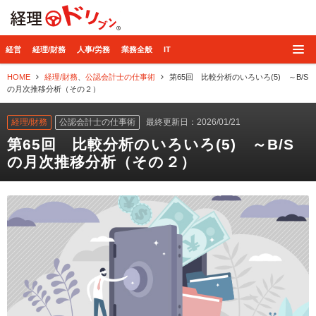
経理ドリブン
経営
経理/財務
人事/労務
業務全般
IT
HOME
経理/財務
、
公認会計士の仕事術
第65回 比較分析のいろいろ(5) ～B/S
の月次推移分析（その２）
経理/財務
公認会計士の仕事術
最終更新日：2026/01/21
第65回 比較分析のいろいろ(5) ～B/S
の月次推移分析（その２）