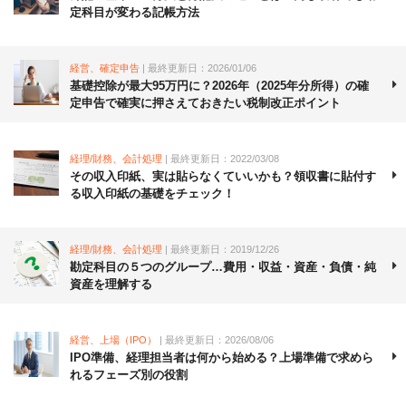
定科目が変わる記帳方法
経営、確定申告
| 最終更新日：2026/01/06
基礎控除が最大95万円に？2026年（2025年分所得）の確
定申告で確実に押さえておきたい税制改正ポイント
経理/財務、会計処理
| 最終更新日：2022/03/08
その収入印紙、実は貼らなくていいかも？領収書に貼付す
る収入印紙の基礎をチェック！
経理/財務、会計処理
| 最終更新日：2019/12/26
勘定科目の５つのグループ…費用・収益・資産・負債・純
資産を理解する
経営、上場（IPO）
| 最終更新日：2026/08/06
IPO準備、経理担当者は何から始める？上場準備で求めら
れるフェーズ別の役割