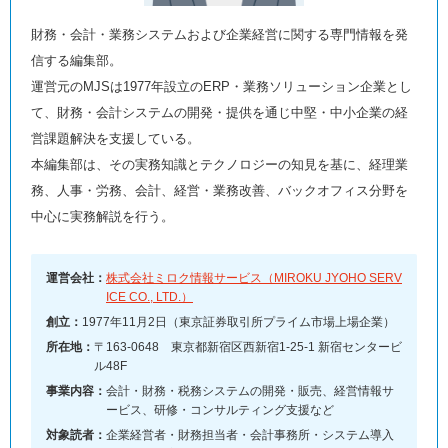
財務・会計・業務システムおよび企業経営に関する専門情報を発
信する編集部。
運営元のMJSは1977年設立のERP・業務ソリューション企業とし
て、財務・会計システムの開発・提供を通じ中堅・中小企業の経
営課題解決を支援している。
本編集部は、その実務知識とテクノロジーの知見を基に、経理業
務、人事・労務、会計、経営・業務改善、バックオフィス分野を
中心に実務解説を行う。
運営会社：
株式会社ミロク情報サービス（MIROKU JYOHO SERV
ICE CO., LTD.）
創立：
1977年11月2日（東京証券取引所プライム市場上場企業）
所在地：
〒163-0648 東京都新宿区西新宿1-25-1 新宿センタービ
ル48F
事業内容：
会計・財務・税務システムの開発・販売、経営情報サ
ービス、研修・コンサルティング支援など
対象読者：
企業経営者・財務担当者・会計事務所・システム導入