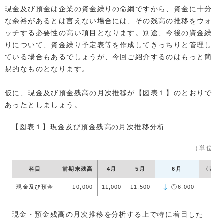
現金及び預金は企業の資金繰りの命綱ですから、資金に十分
な余裕があるとは言えない場合には、その残高の推移をウォ
ッチする必要性の高い項目となります。別途、今後の資金繰
りについて、資金繰り予定表等を作成してきっちりと管理し
ている場合もあるでしょうが、今回ご紹介するのはもっと簡
易的なものとなります。
仮に、現金及び預金残高の月次推移が【図表１】のとおりで
あったとしましょう。
【図表１】現金及び預金残高の月次推移分析
（単位：
科目
前期末残高
4月
5月
6月
（以降
現金及び預金
10,000
11,000
11,500
①6,000
現金・預金残高の月次推移を分析する上で特に着目した