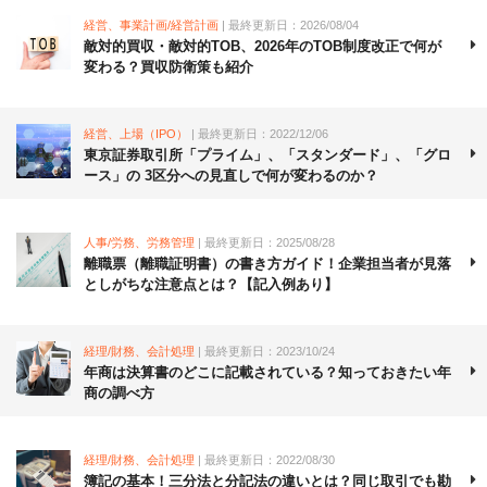
経営、事業計画/経営計画
| 最終更新日：2026/08/04
敵対的買収・敵対的TOB、2026年のTOB制度改正で何が
変わる？買収防衛策も紹介
経営、上場（IPO）
| 最終更新日：2022/12/06
東京証券取引所「プライム」、「スタンダード」、「グロ
ース」の 3区分への見直しで何が変わるのか？
人事/労務、労務管理
| 最終更新日：2025/08/28
離職票（離職証明書）の書き方ガイド！企業担当者が見落
としがちな注意点とは？【記入例あり】
経理/財務、会計処理
| 最終更新日：2023/10/24
年商は決算書のどこに記載されている？知っておきたい年
商の調べ方
経理/財務、会計処理
| 最終更新日：2022/08/30
簿記の基本！三分法と分記法の違いとは？同じ取引でも勘