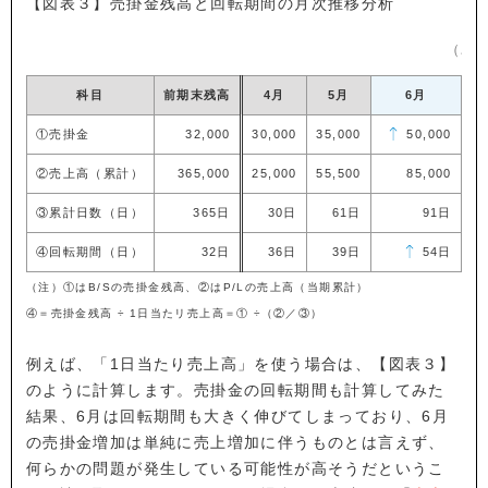
【図表３】売掛金残高と回転期間の月次推移分析
（単
科目
前期末残高
4月
5月
6月
（
①売掛金
32,000
30,000
35,000
50,000
②売上高（累計）
365,000
25,000
55,500
85,000
③累計日数（日）
365日
30日
61日
91日
④回転期間（日）
32日
36日
39日
54日
（注）①はB/Sの売掛金残高、②はP/Lの売上高（当期累計）
④＝売掛金残高 ÷ 1日当たリ売上高＝① ÷（②／③）
例えば、「1日当たり売上高」を使う場合は、【図表３】
のように計算します。売掛金の回転期間も計算してみた
結果、6月は回転期間も大きく伸びてしまっており、6月
の売掛金増加は単純に売上増加に伴うものとは言えず、
何らかの問題が発生している可能性が高そうだというこ