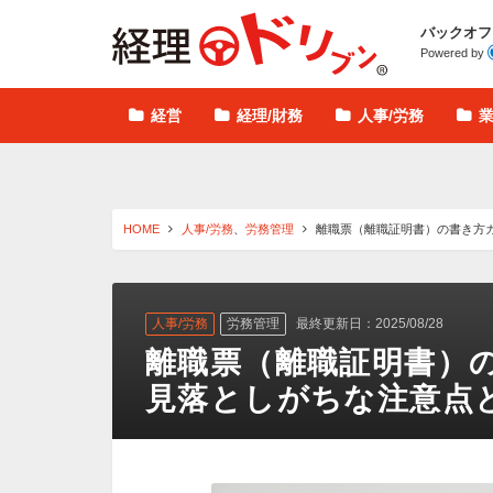
経理ドリブン
バックオフ
Powered by
経営
経理/財務
人事/労務
HOME
人事/労務
、
労務管理
離職票（離職証明書）の書き方
人事/労務
労務管理
最終更新日：2025/08/28
離職票（離職証明書）
見落としがちな注意点