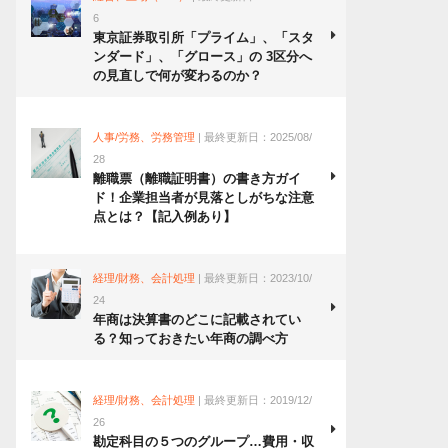
6
東京証券取引所「プライム」、「スタ
ンダード」、「グロース」の 3区分へ
の見直しで何が変わるのか？
人事/労務、労務管理
| 最終更新日：2025/08/
28
離職票（離職証明書）の書き方ガイ
ド！企業担当者が見落としがちな注意
点とは？【記入例あり】
経理/財務、会計処理
| 最終更新日：2023/10/
24
年商は決算書のどこに記載されてい
る？知っておきたい年商の調べ方
経理/財務、会計処理
| 最終更新日：2019/12/
26
勘定科目の５つのグループ…費用・収