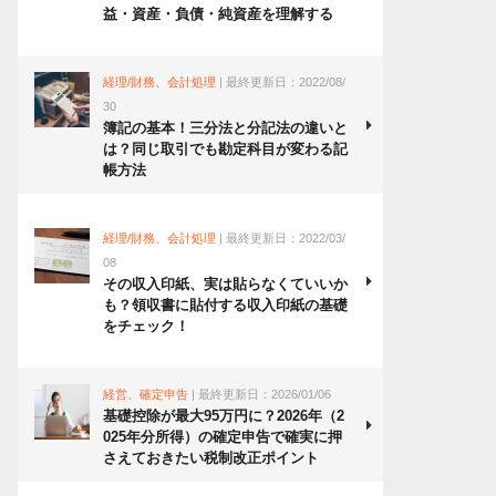
益・資産・負債・純資産を理解する
経理/財務、会計処理
| 最終更新日：2022/08/
30
簿記の基本！三分法と分記法の違いと
は？同じ取引でも勘定科目が変わる記
帳方法
経理/財務、会計処理
| 最終更新日：2022/03/
08
その収入印紙、実は貼らなくていいか
も？領収書に貼付する収入印紙の基礎
をチェック！
経営、確定申告
| 最終更新日：2026/01/06
基礎控除が最大95万円に？2026年（2
025年分所得）の確定申告で確実に押
さえておきたい税制改正ポイント