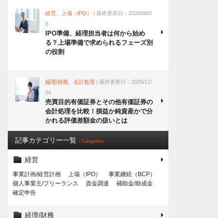
経営、上場（IPO）
| 最終更新日：2026/08/0
6
IPO準備、経理担当者は何から始め
る？上場準備で求められるフェーズ別
の役割
経理/財務、会計処理
| 最終更新日：2025/11/
04
売買目的有価証券とその他有価証券の
会計処理を比較！損益か純資産かで分
かれる評価差額金の扱いとは
記事カテゴリー一覧
- Categories -
経営
事業計画/経営計画
上場（IPO）
事業継続（BCP）
個人事業主/フリーランス
資金調達
補助金/助成金
確定申告
経理/財務