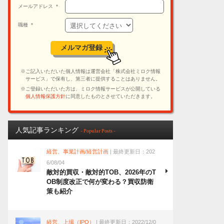
人気記事ランキング
- Popular Posts -
経営、事業計画/経営計画
| 最終更新日：202
6/08/04
敵対的買収・敵対的TOB、2026年のT
OB制度改正で何が変わる？買収防衛
策も紹介
経営、上場（IPO）
| 最終更新日：2022/12/0