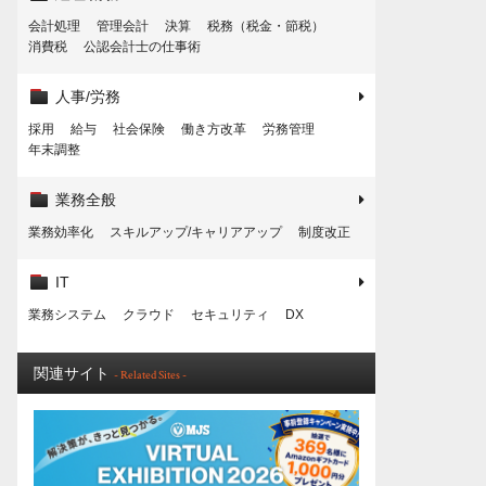
会計処理
管理会計
決算
税務（税金・節税）
消費税
公認会計士の仕事術
人事/労務
採用
給与
社会保険
働き方改革
労務管理
年末調整
業務全般
業務効率化
スキルアップ/キャリアアップ
制度改正
IT
業務システム
クラウド
セキュリティ
DX
関連サイト
- Related Sites -