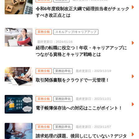
令和6年度税制改正大綱で経理担当者がチェック
すべき改正点とは
業務全般
スキルアップ/キャリアアップ
最終更新日：2024/01/16
経理の転職に役立つ！年収・キャリアアップに
つながる資格とキャリア戦略とは
業務全般
業務効率化
最終更新日：2023/12/19
取引関係書類をクラウドで一元管理！
業務全般
業務効率化
最終更新日：2023/11/21
電子帳簿保存法への対応はここがポイント！
業務全般
業務効率化
最終更新日：2023/11/07
請求処理の課題、後回しにしていない？デジタ