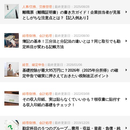
人事/労務、労務管理
| 最終更新日：2025/08/28
離職票（離職証明書）の書き方ガイド！企業担当者が見落
としがちな注意点とは？【記入例あり】
経理/財務、会計処理
| 最終更新日：2022/08/30
簿記の基本！三分法と分記法の違いとは？同じ取引でも勘
定科目が変わる記帳方法
経営、確定申告
| 最終更新日：2026/01/06
基礎控除が最大95万円に？2026年（2025年分所得）の確
定申告で確実に押さえておきたい税制改正ポイント
経理/財務、会計処理
| 最終更新日：2022/03/08
その収入印紙、実は貼らなくていいかも？領収書に貼付す
る収入印紙の基礎をチェック！
経理/財務、会計処理
| 最終更新日：2019/12/26
勘定科目の５つのグループ…費用・収益・資産・負債・純