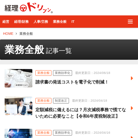
経理ドリブン
経営
経理/財務
人事/労務
業務全般
IT
HOME
業務全般
業務全般
記事一覧
業務全般
業務効率化
最終更新日：2024/06/18
請求書の発送コストを電子化で削減！
業務全般
制度改正
最終更新日：2024/04/18
定額減税に備えるには？月次減税事務で慌てな
いために必要なこと【令和6年度税制改正】
業務全般
業務効率化
最終更新日：2024/04/16