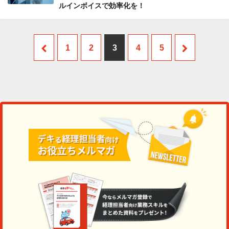
ルインボイスで効率化を！
1
2
3
4
5