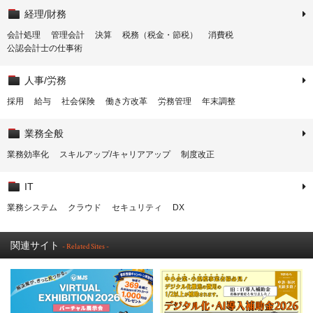
経理/財務
会計処理
管理会計
決算
税務（税金・節税）
消費税
公認会計士の仕事術
人事/労務
採用
給与
社会保険
働き方改革
労務管理
年末調整
業務全般
業務効率化
スキルアップ/キャリアアップ
制度改正
IT
業務システム
クラウド
セキュリティ
DX
関連サイト
- Related Sites -