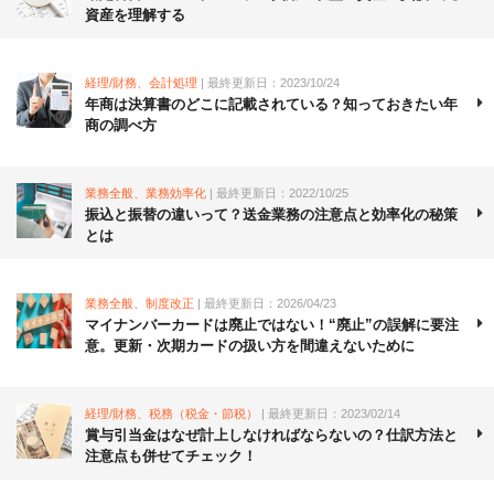
資産を理解する
経理/財務、会計処理
| 最終更新日：2023/10/24
年商は決算書のどこに記載されている？知っておきたい年
商の調べ方
業務全般、業務効率化
| 最終更新日：2022/10/25
振込と振替の違いって？送金業務の注意点と効率化の秘策
とは
業務全般、制度改正
| 最終更新日：2026/04/23
マイナンバーカードは廃止ではない！“廃止”の誤解に要注
意。更新・次期カードの扱い方を間違えないために
経理/財務、税務（税金・節税）
| 最終更新日：2023/02/14
賞与引当金はなぜ計上しなければならないの？仕訳方法と
注意点も併せてチェック！