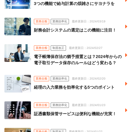
3つの機能で給与計算の煩雑さにサヨナラを
業務全般
業務効率化
最終更新日：2024/03/19
財務会計システムの選定はこの機能に注目！
業務全般
制度改正
最終更新日：2024/02/27
電子帳簿保存法の猶予措置とは？2024年からの
電子取引データ保存のルールはどう変わる？
業務全般
業務効率化
最終更新日：2024/02/20
経理の入力業務を効率化する5つのポイント
業務全般
業務効率化
最終更新日：2024/01/23
証憑書類保管サービスは便利な機能が充実！
業務全般
制度改正
最終更新日：2024/01/22