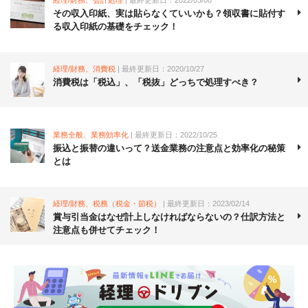
その収入印紙、実は貼らなくていいかも？領収書に貼付す
る収入印紙の基礎をチェック！
経理/財務、消費税
| 最終更新日：2020/10/27
消費税は「税込」、「税抜」どっちで処理すべき？
業務全般、業務効率化
| 最終更新日：2022/10/25
振込と振替の違いって？送金業務の注意点と効率化の秘策
とは
経理/財務、税務（税金・節税）
| 最終更新日：2023/02/14
賞与引当金はなぜ計上しなければならないの？仕訳方法と
注意点も併せてチェック！