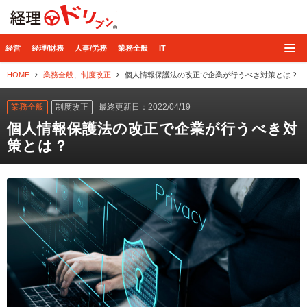
経理ドリブン
経営
経理/財務
人事/労務
業務全般
IT
HOME
業務全般
、
制度改正
個人情報保護法の改正で企業が行うべき対策とは？
業務全般
制度改正
最終更新日：2022/04/19
個人情報保護法の改正で企業が行うべき対
策とは？