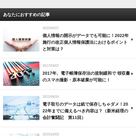
あなたにおすすめの記事
2022/04/27
個人情報の開示がデータでも可能に！2022年
施行の改正個人情報保護法におけるポイント
と対策は？
2017/03/07
2017年、電子帳簿保存法の規制緩和で 領収書
のスマホ撮影・原本破棄が可能に！
2021/09/16
電子取引のデータは紙で保存しちゃダメ！20
22年までに備えるべき内容は？（新米経理の
会計奮闘記 第11回）
2023/10/03