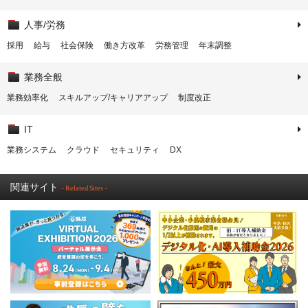
人事/労務
採用
給与
社会保険
働き方改革
労務管理
年末調整
業務全般
業務効率化
スキルアップ/キャリアアップ
制度改正
IT
業務システム
クラウド
セキュリティ
DX
関連サイト
- Related Sites -