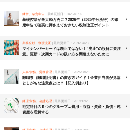
経営、確定申告
| 最終更新日：2026/01/06
基礎控除が最大95万円に？2026年（2025年分所得）の確
定申告で確実に押さえておきたい税制改正ポイント
業務全般、制度改正
| 最終更新日：2026/04/23
マイナンバーカードは廃止ではない！“廃止”の誤解に要注
意。更新・次期カードの扱い方を間違えないために
人事/労務、労務管理
| 最終更新日：2025/08/28
離職票（離職証明書）の書き方ガイド！企業担当者が見落
としがちな注意点とは？【記入例あり】
経理/財務、会計処理
| 最終更新日：2019/12/26
勘定科目の５つのグループ…費用・収益・資産・負債・純
資産を理解する
経理/財務、会計処理
| 最終更新日：2022/03/08