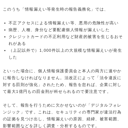
このうち「情報漏えい等発生時の報告義務化」では、
不正アクセスによる情報漏えい等、悪用の危険性が高い
病歴、人種、身分など要配慮個人情報が漏えいした
クレジットカードの不正利用など財産的被害を生じるおそ
れがある
（上記以外で）1,000件以上の大規模な情報漏えいが発生
した
といった場合に、個人情報保護委員会と本人の両方に速やか
に報告しなければなりません。法改正によって「法令違反に
対する罰則が強化」されたため、報告を怠れば、企業に対し
て最大1億円もの罰金刑が科せられるので要注意です。
そして、報告を行うために欠かせないのが「デジタルフォレ
ンジック」です。これは、セキュリティの専門家が違法行為
の証拠を見つけ出し、情報漏えいの原因、経緯、被害範囲、
影響範囲などを詳しく調査・分析するものです。