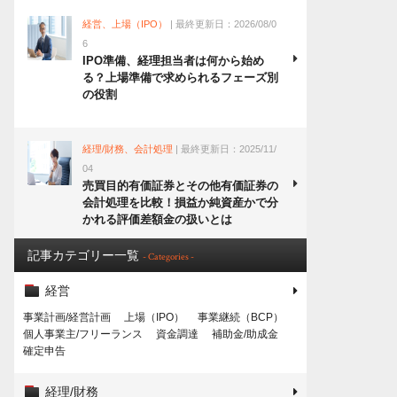
経営、上場（IPO）
| 最終更新日：2026/08/0
6
IPO準備、経理担当者は何から始め
る？上場準備で求められるフェーズ別
の役割
経理/財務、会計処理
| 最終更新日：2025/11/
04
売買目的有価証券とその他有価証券の
会計処理を比較！損益か純資産かで分
かれる評価差額金の扱いとは
記事カテゴリー一覧
- Categories -
経営
事業計画/経営計画
上場（IPO）
事業継続（BCP）
個人事業主/フリーランス
資金調達
補助金/助成金
確定申告
経理/財務