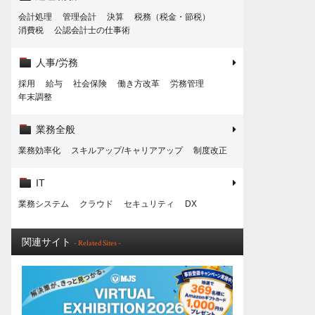
会計処理
管理会計
決算
税務（税金・節税）
消費税
公認会計士の仕事術
人事/労務
採用
給与
社会保険
働き方改革
労務管理
年末調整
業務全般
業務効率化
スキルアップ/キャリアアップ
制度改正
IT
業務システム
クラウド
セキュリティ
DX
関連サイト
- Related Sites -