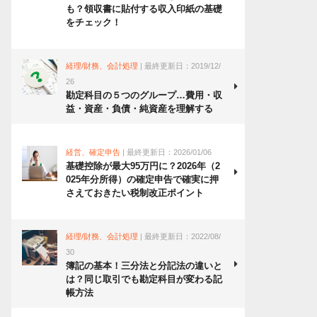
も？領収書に貼付する収入印紙の基礎
をチェック！
経理/財務、会計処理
| 最終更新日：2019/12/
26
勘定科目の５つのグループ…費用・収
益・資産・負債・純資産を理解する
経営、確定申告
| 最終更新日：2026/01/06
基礎控除が最大95万円に？2026年（2
025年分所得）の確定申告で確実に押
さえておきたい税制改正ポイント
経理/財務、会計処理
| 最終更新日：2022/08/
30
簿記の基本！三分法と分記法の違いと
は？同じ取引でも勘定科目が変わる記
帳方法