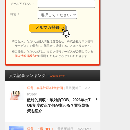
人気記事ランキング
- Popular Posts -
経営、事業計画/経営計画
| 最終更新日：202
6/08/04
敵対的買収・敵対的TOB、2026年のT
OB制度改正で何が変わる？買収防衛
策も紹介
経営、上場（IPO）
| 最終更新日：2022/12/0