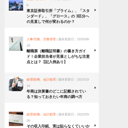
6
東京証券取引所「プライム」、「スタ
ンダード」、「グロース」の 3区分へ
の見直しで何が変わるのか？
人事/労務、労務管理
| 最終更新日：2025/08/
28
離職票（離職証明書）の書き方ガイ
ド！企業担当者が見落としがちな注意
点とは？【記入例あり】
経理/財務、会計処理
| 最終更新日：2023/10/
24
年商は決算書のどこに記載されてい
る？知っておきたい年商の調べ方
経理/財務、会計処理
| 最終更新日：2022/03/
08
その収入印紙、実は貼らなくていいか