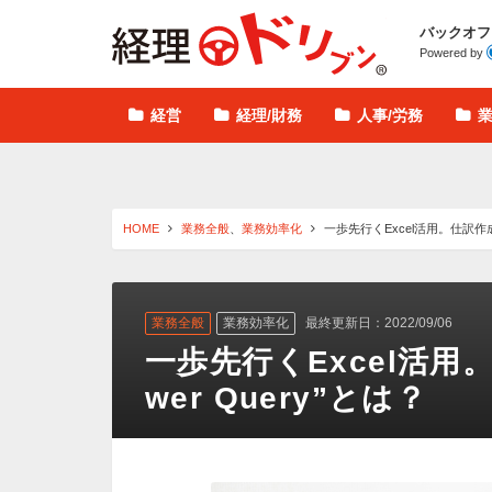
経理ドリブン
バックオフ
Powered by
経営
経理/財務
人事/労務
HOME
業務全般
、
業務効率化
一歩先行くExcel活用。仕訳作成を
業務全般
業務効率化
最終更新日：2022/09/06
一歩先行くExcel活用
wer Query”とは？