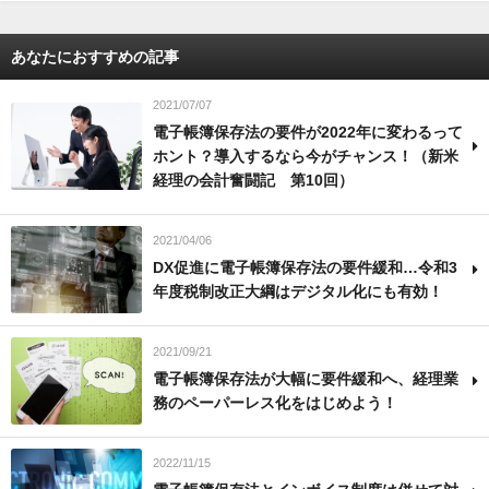
あなたにおすすめの記事
2021/07/07
電子帳簿保存法の要件が2022年に変わるって
ホント？導入するなら今がチャンス！（新米
経理の会計奮闘記 第10回）
2021/04/06
DX促進に電子帳簿保存法の要件緩和…令和3
年度税制改正大綱はデジタル化にも有効！
2021/09/21
電子帳簿保存法が大幅に要件緩和へ、経理業
務のペーパーレス化をはじめよう！
2022/11/15