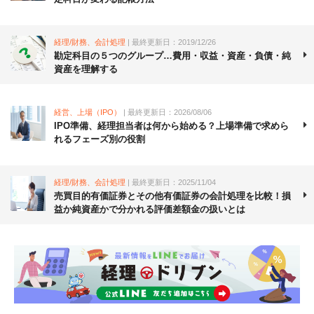
経理/財務、会計処理
| 最終更新日：2019/12/26
勘定科目の５つのグループ…費用・収益・資産・負債・純
資産を理解する
経営、上場（IPO）
| 最終更新日：2026/08/06
IPO準備、経理担当者は何から始める？上場準備で求めら
れるフェーズ別の役割
経理/財務、会計処理
| 最終更新日：2025/11/04
売買目的有価証券とその他有価証券の会計処理を比較！損
益か純資産かで分かれる評価差額金の扱いとは