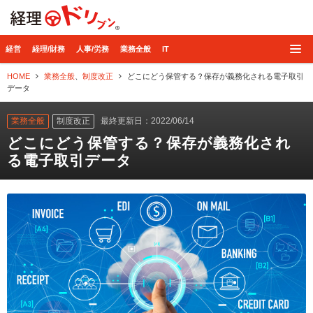
経理ドリブン
経営
経理/財務
人事/労務
業務全般
IT
HOME
業務全般
、
制度改正
どこにどう保管する？保存が義務化される電子取引
データ
業務全般
制度改正
最終更新日：2022/06/14
どこにどう保管する？保存が義務化され
る電子取引データ