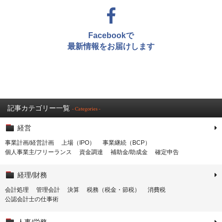
Facebookで
最新情報をお届けします
記事カテゴリー一覧
- Categories -
経営
事業計画/経営計画
上場（IPO）
事業継続（BCP）
個人事業主/フリーランス
資金調達
補助金/助成金
確定申告
経理/財務
会計処理
管理会計
決算
税務（税金・節税）
消費税
公認会計士の仕事術