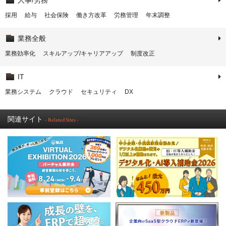
人事/労務
採用
給与
社会保険
働き方改革
労務管理
年末調整
業務全般
業務効率化
スキルアップ/キャリアアップ
制度改正
IT
業務システム
クラウド
セキュリティ
DX
関連サイト
- Related Sites -