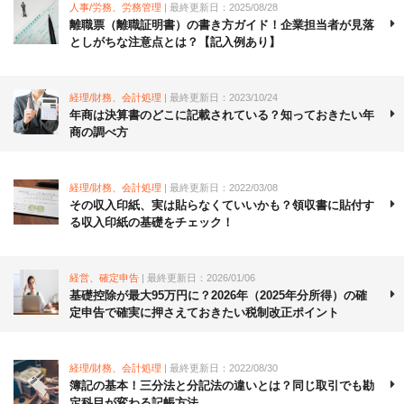
人事/労務、労務管理
| 最終更新日：2025/08/28
離職票（離職証明書）の書き方ガイド！企業担当者が見落
としがちな注意点とは？【記入例あり】
経理/財務、会計処理
| 最終更新日：2023/10/24
年商は決算書のどこに記載されている？知っておきたい年
商の調べ方
経理/財務、会計処理
| 最終更新日：2022/03/08
その収入印紙、実は貼らなくていいかも？領収書に貼付す
る収入印紙の基礎をチェック！
経営、確定申告
| 最終更新日：2026/01/06
基礎控除が最大95万円に？2026年（2025年分所得）の確
定申告で確実に押さえておきたい税制改正ポイント
経理/財務、会計処理
| 最終更新日：2022/08/30
簿記の基本！三分法と分記法の違いとは？同じ取引でも勘
定科目が変わる記帳方法