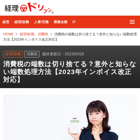
経理ドリブン
経営
経理/財務
人事/労務
業務全般
IT
HOME
経理/財務
、
消費税
消費税の端数は切り捨てる？意外と知らない端数処理
方法【2023年インボイス改正対応】
経理/財務
消費税
最終更新日：2023/03/28
消費税の端数は切り捨てる？意外と知らな
い端数処理方法【2023年インボイス改正
対応】