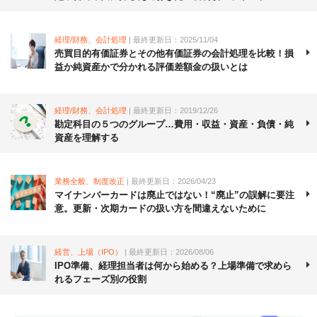
経理/財務、会計処理
| 最終更新日：2025/11/04
売買目的有価証券とその他有価証券の会計処理を比較！損
益か純資産かで分かれる評価差額金の扱いとは
経理/財務、会計処理
| 最終更新日：2019/12/26
勘定科目の５つのグループ…費用・収益・資産・負債・純
資産を理解する
業務全般、制度改正
| 最終更新日：2026/04/23
マイナンバーカードは廃止ではない！“廃止”の誤解に要注
意。更新・次期カードの扱い方を間違えないために
経営、上場（IPO）
| 最終更新日：2026/08/06
IPO準備、経理担当者は何から始める？上場準備で求めら
れるフェーズ別の役割