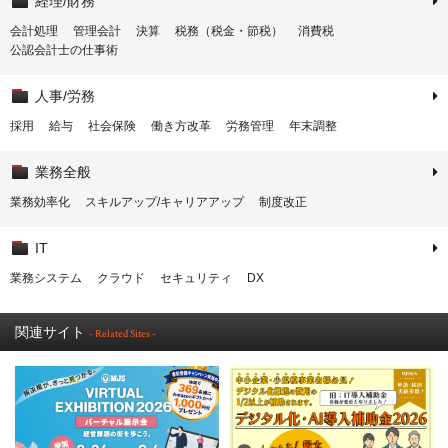
経理/財務
会計処理
管理会計
決算
税務（税金・節税）
消費税
公認会計士の仕事術
人事/労務
採用
給与
社会保険
働き方改革
労務管理
年末調整
業務全般
業務効率化
スキルアップ/キャリアアップ
制度改正
IT
業務システム
クラウド
セキュリティ
DX
関連サイト
- Related Sites -