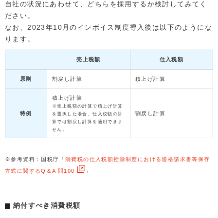
自社の状況にあわせて、どちらを採用するか検討してみてく
ださい。
なお、2023年10月のインボイス制度導入後は以下のようにな
ります。
売上税額
仕入税額
原則
割戻し計算
積上げ計算
積上げ計算
※売上税額の計算で積上げ計算
特例
割戻し計算
を選択した場合、仕入税額の計
算では割戻し計算を適用できま
せん。
※参考資料：国税庁「
消費税の仕入税額控除制度における適格請求書等保存
方式に関するQ＆A 問100
」
納付すべき消費税額