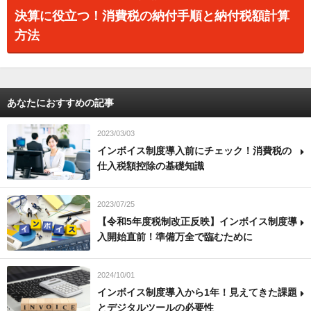
決算に役立つ！消費税の納付手順と納付税額計算
方法
あなたにおすすめの記事
2023/03/03
インボイス制度導入前にチェック！消費税の
仕入税額控除の基礎知識
2023/07/25
【令和5年度税制改正反映】インボイス制度導
入開始直前！準備万全で臨むために
2024/10/01
インボイス制度導入から1年！見えてきた課題
とデジタルツールの必要性