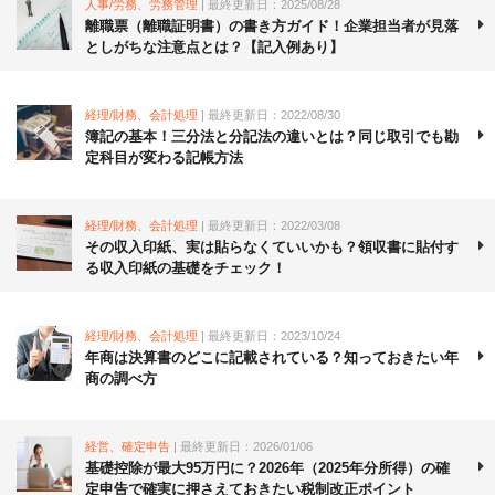
人事/労務、労務管理
| 最終更新日：2025/08/28
離職票（離職証明書）の書き方ガイド！企業担当者が見落
としがちな注意点とは？【記入例あり】
経理/財務、会計処理
| 最終更新日：2022/08/30
簿記の基本！三分法と分記法の違いとは？同じ取引でも勘
定科目が変わる記帳方法
経理/財務、会計処理
| 最終更新日：2022/03/08
その収入印紙、実は貼らなくていいかも？領収書に貼付す
る収入印紙の基礎をチェック！
経理/財務、会計処理
| 最終更新日：2023/10/24
年商は決算書のどこに記載されている？知っておきたい年
商の調べ方
経営、確定申告
| 最終更新日：2026/01/06
基礎控除が最大95万円に？2026年（2025年分所得）の確
定申告で確実に押さえておきたい税制改正ポイント