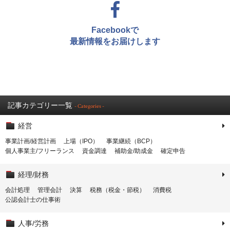
Facebookで
最新情報をお届けします
記事カテゴリー一覧
- Categories -
経営
事業計画/経営計画
上場（IPO）
事業継続（BCP）
個人事業主/フリーランス
資金調達
補助金/助成金
確定申告
経理/財務
会計処理
管理会計
決算
税務（税金・節税）
消費税
公認会計士の仕事術
人事/労務