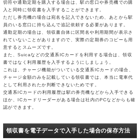
切符や通勤定期を購入する場合は、駅の窓口や券売機での購
入と同時に領収書を入手することができます。
ただし券売機の場合は宛名を記入できないため、あとから駅
員のいる窓口に持ち込んで追記依頼する必要があります。
通勤定期の場合は、領収書自体に区間名や利用期間が表示さ
れていないことがありますので、実際の定期券のコピーも用
意するとスムーズです。
また、Suicaなどの交通系ICカードを利用する場合は、領収
書ではなく利用履歴を入手するようにしましょう。
これは、チャージ機能がついている交通系ICカードの場合、
チャージ金額のみを記載している領収書では、本当に電車代
として利用されたか判断できないためです。
交通系ICカードの利用履歴は駅の券売機などから入手できる
ほか、ICカードリーダーがある場合は社内のPCなどからも確
認ができます。
領収書を電子データで入手した場合の保存方法