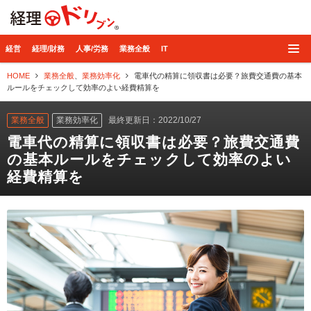
経理ドリブン
経営
経理/財務
人事/労務
業務全般
IT
HOME
業務全般
、
業務効率化
電車代の精算に領収書は必要？旅費交通費の基本
ルールをチェックして効率のよい経費精算を
業務全般
業務効率化
最終更新日：2022/10/27
電車代の精算に領収書は必要？旅費交通費
の基本ルールをチェックして効率のよい
経費精算を