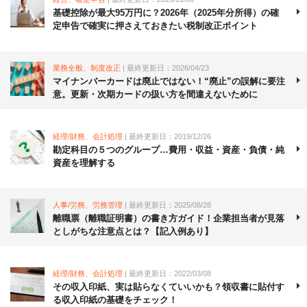
基礎控除が最大95万円に？2026年（2025年分所得）の確
定申告で確実に押さえておきたい税制改正ポイント
業務全般、制度改正
| 最終更新日：2026/04/23
マイナンバーカードは廃止ではない！“廃止”の誤解に要注
意。更新・次期カードの扱い方を間違えないために
経理/財務、会計処理
| 最終更新日：2019/12/26
勘定科目の５つのグループ…費用・収益・資産・負債・純
資産を理解する
人事/労務、労務管理
| 最終更新日：2025/08/28
離職票（離職証明書）の書き方ガイド！企業担当者が見落
としがちな注意点とは？【記入例あり】
経理/財務、会計処理
| 最終更新日：2022/03/08
その収入印紙、実は貼らなくていいかも？領収書に貼付す
る収入印紙の基礎をチェック！