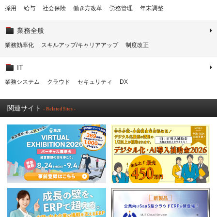
採用
給与
社会保険
働き方改革
労務管理
年末調整
業務全般
業務効率化
スキルアップ/キャリアアップ
制度改正
IT
業務システム
クラウド
セキュリティ
DX
関連サイト
- Related Sites -