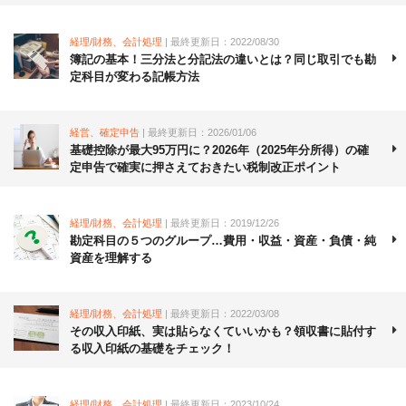
経理/財務、会計処理
| 最終更新日：2022/08/30
簿記の基本！三分法と分記法の違いとは？同じ取引でも勘
定科目が変わる記帳方法
経営、確定申告
| 最終更新日：2026/01/06
基礎控除が最大95万円に？2026年（2025年分所得）の確
定申告で確実に押さえておきたい税制改正ポイント
経理/財務、会計処理
| 最終更新日：2019/12/26
勘定科目の５つのグループ…費用・収益・資産・負債・純
資産を理解する
経理/財務、会計処理
| 最終更新日：2022/03/08
その収入印紙、実は貼らなくていいかも？領収書に貼付す
る収入印紙の基礎をチェック！
経理/財務、会計処理
| 最終更新日：2023/10/24