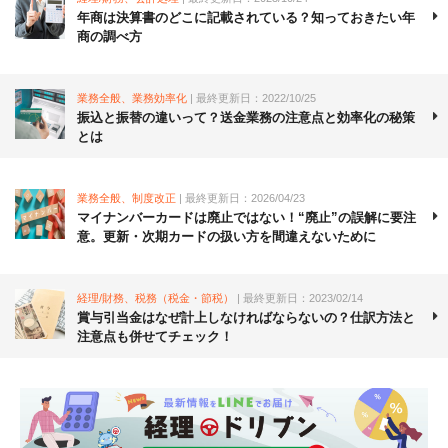
年商は決算書のどこに記載されている？知っておきたい年
商の調べ方
業務全般、業務効率化
| 最終更新日：2022/10/25
振込と振替の違いって？送金業務の注意点と効率化の秘策
とは
業務全般、制度改正
| 最終更新日：2026/04/23
マイナンバーカードは廃止ではない！“廃止”の誤解に要注
意。更新・次期カードの扱い方を間違えないために
経理/財務、税務（税金・節税）
| 最終更新日：2023/02/14
賞与引当金はなぜ計上しなければならないの？仕訳方法と
注意点も併せてチェック！