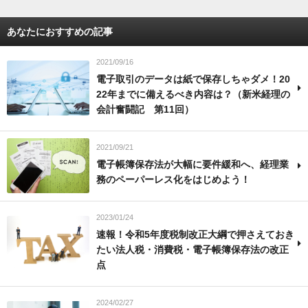
あなたにおすすめの記事
2021/09/16
電子取引のデータは紙で保存しちゃダメ！20
22年までに備えるべき内容は？（新米経理の
会計奮闘記 第11回）
2021/09/21
電子帳簿保存法が大幅に要件緩和へ、経理業
務のペーパーレス化をはじめよう！
2023/01/24
速報！令和5年度税制改正大綱で押さえておき
たい法人税・消費税・電子帳簿保存法の改正
点
2024/02/27