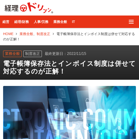
経理ドリブン
経営
経理/財務
人事/労務
業務全般
IT
HOME
業務全般
、
制度改正
電子帳簿保存法とインボイス制度は併せて対応する
のが正解！
業務全般
制度改正
最終更新日：2022/11/15
電子帳簿保存法とインボイス制度は併せて
対応するのが正解！