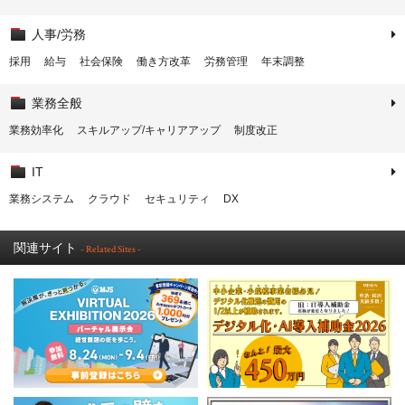
人事/労務
採用
給与
社会保険
働き方改革
労務管理
年末調整
業務全般
業務効率化
スキルアップ/キャリアアップ
制度改正
IT
業務システム
クラウド
セキュリティ
DX
関連サイト
- Related Sites -