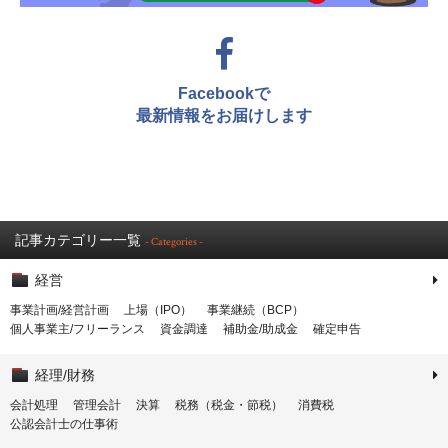
Facebookで
最新情報をお届けします
記事カテゴリー一覧
- Categories -
経営
事業計画/経営計画
上場（IPO）
事業継続（BCP）
個人事業主/フリーランス
資金調達
補助金/助成金
確定申告
経理/財務
会計処理
管理会計
決算
税務（税金・節税）
消費税
公認会計士の仕事術