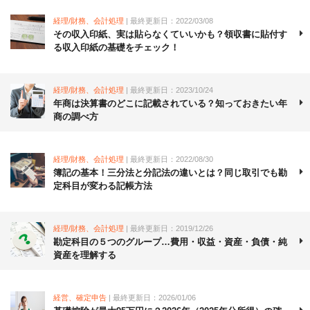
経理/財務、会計処理
| 最終更新日：2022/03/08
その収入印紙、実は貼らなくていいかも？領収書に貼付す
る収入印紙の基礎をチェック！
経理/財務、会計処理
| 最終更新日：2023/10/24
年商は決算書のどこに記載されている？知っておきたい年
商の調べ方
経理/財務、会計処理
| 最終更新日：2022/08/30
簿記の基本！三分法と分記法の違いとは？同じ取引でも勘
定科目が変わる記帳方法
経理/財務、会計処理
| 最終更新日：2019/12/26
勘定科目の５つのグループ…費用・収益・資産・負債・純
資産を理解する
経営、確定申告
| 最終更新日：2026/01/06