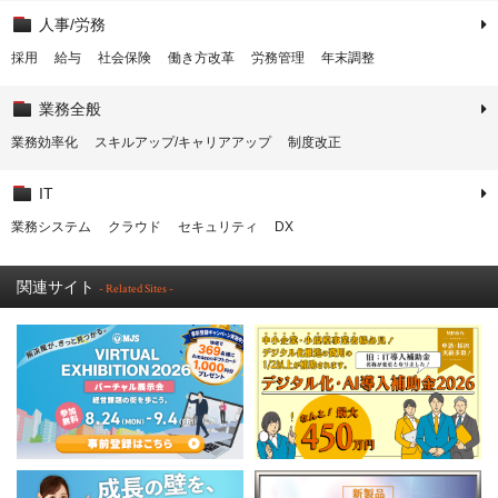
人事/労務
採用
給与
社会保険
働き方改革
労務管理
年末調整
業務全般
業務効率化
スキルアップ/キャリアアップ
制度改正
IT
業務システム
クラウド
セキュリティ
DX
関連サイト
- Related Sites -