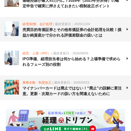
基礎控除が最大95万円に？2026年（2025年分所得）の確
定申告で確実に押さえておきたい税制改正ポイント
経理/財務、会計処理
| 最終更新日：2025/11/04
売買目的有価証券とその他有価証券の会計処理を比較！損
益か純資産かで分かれる評価差額金の扱いとは
経営、上場（IPO）
| 最終更新日：2026/08/06
IPO準備、経理担当者は何から始める？上場準備で求めら
れるフェーズ別の役割
業務全般、制度改正
| 最終更新日：2026/04/23
マイナンバーカードは廃止ではない！“廃止”の誤解に要注
意。更新・次期カードの扱い方を間違えないために