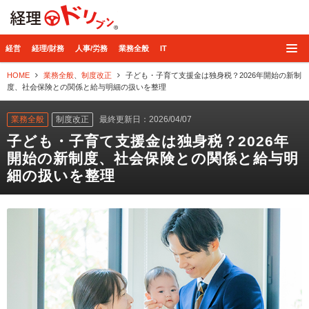
経理ドリブン
経営
経理/財務
人事/労務
業務全般
IT
HOME
業務全般
、
制度改正
子ども・子育て支援金は独身税？2026年開始の新制
度、社会保険との関係と給与明細の扱いを整理
業務全般
制度改正
最終更新日：2026/04/07
子ども・子育て支援金は独身税？2026年
開始の新制度、社会保険との関係と給与明
細の扱いを整理