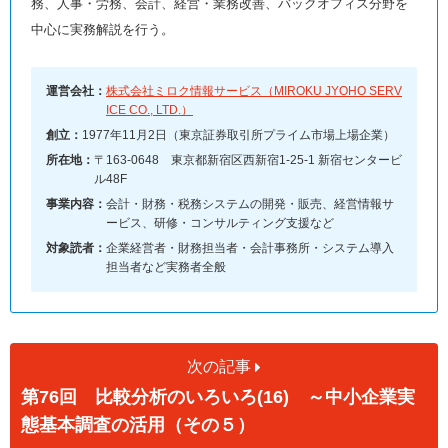
務、人事・労務、会計、経営・業務改善、バックオフィス分野を
中心に実務解説を行う。
運営会社：
株式会社ミロク情報サービス（MIROKU JYOHO SERV
ICE CO., LTD.）
創立：
1977年11月2日（東京証券取引所プライム市場上場企業）
所在地：
〒163-0648 東京都新宿区西新宿1-25-1 新宿センタービ
ル48F
事業内容：
会計・財務・税務システムの開発・販売、経営情報サ
ービス、研修・コンサルティング支援など
対象読者：
企業経営者・財務担当者・会計事務所・システム導入
担当者など実務者全般
次の記事
第76回 比較分析のいろいろ(16) ～中小企業実
態基本調査の活用（その５）