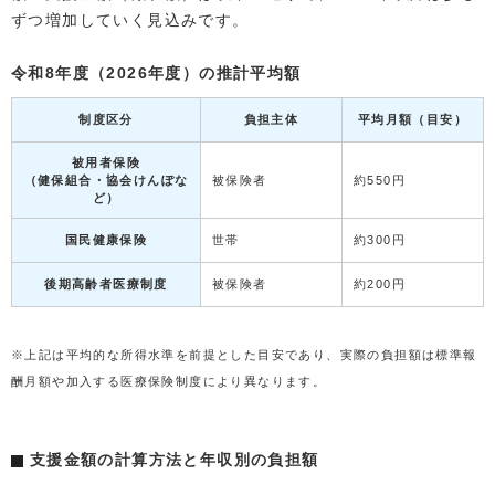
ずつ増加していく見込みです。
令和8年度（2026年度）の推計平均額
制度区分
負担主体
平均月額（目安）
被用者保険
（健保組合・協会けんぽな
被保険者
約550円
ど）
国民健康保険
世帯
約300円
後期高齢者医療制度
被保険者
約200円
※上記は平均的な所得水準を前提とした目安であり、実際の負担額は標準報
酬月額や加入する医療保険制度により異なります。
支援金額の計算方法と年収別の負担額