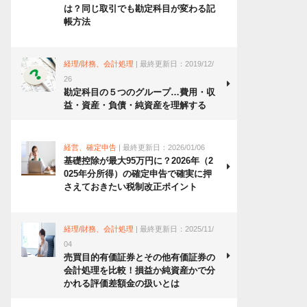
は？同じ取引でも勘定科目が変わる記
帳方法
経理/財務、会計処理
| 最終更新日：2019/12/
26
勘定科目の５つのグループ…費用・収
益・資産・負債・純資産を理解する
経営、確定申告
| 最終更新日：2026/01/06
基礎控除が最大95万円に？2026年（2
025年分所得）の確定申告で確実に押
さえておきたい税制改正ポイント
経理/財務、会計処理
| 最終更新日：2025/11/
04
売買目的有価証券とその他有価証券の
会計処理を比較！損益か純資産かで分
かれる評価差額金の扱いとは