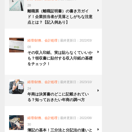
28
離職票（離職証明書）の書き方ガイ
ド！企業担当者が見落としがちな注意
点とは？【記入例あり】
経理/財務、会計処理
| 最終更新日：2022/03/
08
その収入印紙、実は貼らなくていいか
も？領収書に貼付する収入印紙の基礎
をチェック！
経理/財務、会計処理
| 最終更新日：2023/10/
24
年商は決算書のどこに記載されてい
る？知っておきたい年商の調べ方
経理/財務、会計処理
| 最終更新日：2022/08/
30
簿記の基本！三分法と分記法の違いと