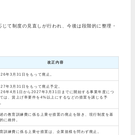
応じて制度の見直しが行われ、今後は段階的に整理・
改正内容
026年3月31日をもって廃止。
027年3月31日をもって廃止予定。
026年4月1日から2027年3月31日までに開始する事業年度につ
ては、賃上げ率要件を4%以上にするなどの措置を講じる予
。
述の教育訓練費に係る上乗せ措置の廃止を除き、現行制度を基
的に維持。
育訓練費に係る上乗せ措置は、企業規模を問わず廃止。