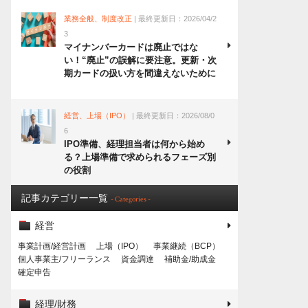
業務全般、制度改正
| 最終更新日：2026/04/2
3
マイナンバーカードは廃止ではな
い！“廃止”の誤解に要注意。更新・次
期カードの扱い方を間違えないために
経営、上場（IPO）
| 最終更新日：2026/08/0
6
IPO準備、経理担当者は何から始め
る？上場準備で求められるフェーズ別
の役割
記事カテゴリー一覧
- Categories -
経営
事業計画/経営計画
上場（IPO）
事業継続（BCP）
個人事業主/フリーランス
資金調達
補助金/助成金
確定申告
経理/財務