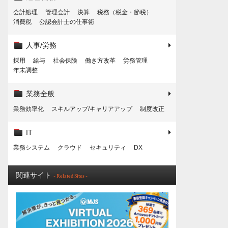
会計処理
管理会計
決算
税務（税金・節税）
消費税
公認会計士の仕事術
人事/労務
採用
給与
社会保険
働き方改革
労務管理
年末調整
業務全般
業務効率化
スキルアップ/キャリアアップ
制度改正
IT
業務システム
クラウド
セキュリティ
DX
関連サイト
- Related Sites -