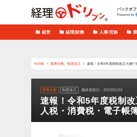
経理ドリブン
バックオフ
Powered by
経営
経理/財務
人事/労務
HOME
業務全般
、
制度改正
速報！令和5年度税制改正大綱で
業務全般
制度改正
最終更新日：2023/01/24
速報！令和5年度税制
人税・消費税・電子帳