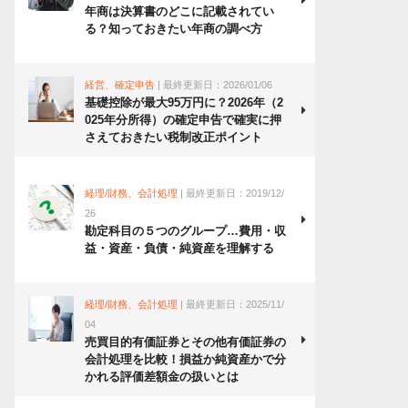
年商は決算書のどこに記載されてい
る？知っておきたい年商の調べ方
経営、確定申告
| 最終更新日：2026/01/06
基礎控除が最大95万円に？2026年（2
025年分所得）の確定申告で確実に押
さえておきたい税制改正ポイント
経理/財務、会計処理
| 最終更新日：2019/12/
26
勘定科目の５つのグループ…費用・収
益・資産・負債・純資産を理解する
経理/財務、会計処理
| 最終更新日：2025/11/
04
売買目的有価証券とその他有価証券の
会計処理を比較！損益か純資産かで分
かれる評価差額金の扱いとは