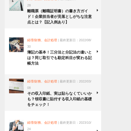
28
離職票（離職証明書）の書き方ガイ
ド！企業担当者が見落としがちな注意
点とは？【記入例あり】
経理/財務、会計処理
| 最終更新日：2022/08/
30
簿記の基本！三分法と分記法の違いと
は？同じ取引でも勘定科目が変わる記
帳方法
経理/財務、会計処理
| 最終更新日：2022/03/
08
その収入印紙、実は貼らなくていいか
も？領収書に貼付する収入印紙の基礎
をチェック！
経理/財務、会計処理
| 最終更新日：2023/10/
24