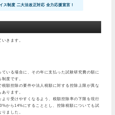
イス制度 二大法改正対応 全力応援宣言！
ていきます。
っている場合に、その年に支払った試験研究費の額に
る制度です。
で税額控除の要件や法人税額に対する控除上限が異な
もあります。
をより受けやすくなるよう、税額控除率の下限を現行
10%から14%にすることとし、控除税額についても試
なりました。