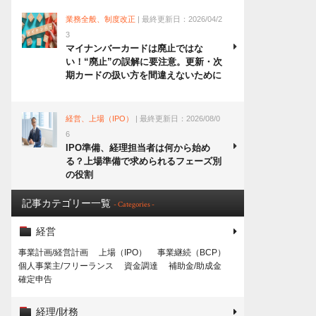
業務全般、制度改正
| 最終更新日：2026/04/2
3
マイナンバーカードは廃止ではな
い！“廃止”の誤解に要注意。更新・次
期カードの扱い方を間違えないために
経営、上場（IPO）
| 最終更新日：2026/08/0
6
IPO準備、経理担当者は何から始め
る？上場準備で求められるフェーズ別
の役割
記事カテゴリー一覧
- Categories -
経営
事業計画/経営計画
上場（IPO）
事業継続（BCP）
個人事業主/フリーランス
資金調達
補助金/助成金
確定申告
経理/財務