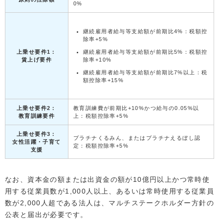
0%
継続雇用者給与等支給額が前期比4%：税額控
除率+5%
上乗せ要件1：
継続雇用者給与等支給額が前期比5%：税額控
賃上げ要件
除率+10%
継続雇用者給与等支給額が前期比7%以上：税
額控除率+15%
上乗せ要件2：
教育訓練費が前期比+10%かつ給与の0.05%以
教育訓練要件
上：税額控除率+5%
上乗せ要件3：
プラチナくるみん、またはプラチナえるぼし認
女性活躍・子育て
定：税額控除率+5%
支援
なお、資本金の額または出資金の額が10億円以上かつ常時使
用する従業員数が1,000人以上、あるいは常時使用する従業員
数が2,000人超である法人は、マルチステークホルダー方針の
公表と届出が必要です。