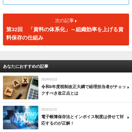
次の記事
第32回 「資料の体系化」～組織効率を上げる資
料保存の仕組み
あなたにおすすめの記事
2024/01/22
令和6年度税制改正大綱で経理担当者がチェッ
クすべき改正点とは
2022/11/15
電子帳簿保存法とインボイス制度は併せて対
応するのが正解！