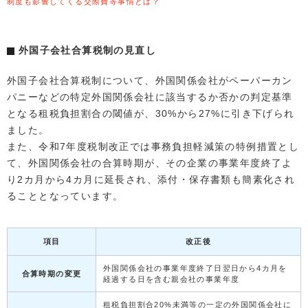
制度も影響してくる交際費等事情とは？
外国子会社合算税制の見直し
外国子会社合算税制について、外国関係会社がペーパーカン
パニーなどの特定外国関係会社に該当するか否かの判定基準
となる租税負担割合の閾値が、30%から27%に引き下げられ
ました。
また、令和7年度税制改正では事務負担軽減策の特例措置とし
て、外国関係会社の合算時期が、その企業の事業年度終了よ
り2カ月から4カ月に延長され、添付・保存書類も簡素化され
ることとなっています。
項目
改正後
外国関係会社の事業年度終了日翌日から4カ月を
合算時期の変更
経過する日を含む親会社の事業年度
租税負担割合20%未満等の一定の外国関係会社に