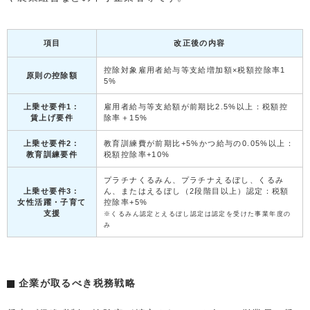
項目
改正後の内容
控除対象雇用者給与等支給増加額×税額控除率1
原則の控除額
5%
上乗せ要件1：
雇用者給与等支給額が前期比2.5%以上：税額控
賃上げ要件
除率＋15%
上乗せ要件2：
教育訓練費が前期比+5%かつ給与の0.05%以上：
教育訓練要件
税額控除率+10%
プラチナくるみん、プラチナえるぼし、くるみ
上乗せ要件3：
ん、またはえるぼし（2段階目以上）認定：税額
女性活躍・子育て
控除率+5%
支援
※くるみん認定とえるぼし認定は認定を受けた事業年度の
み
企業が取るべき税務戦略