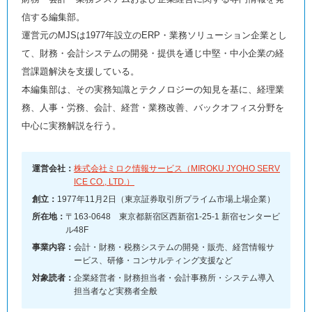
信する編集部。
運営元のMJSは1977年設立のERP・業務ソリューション企業とし
て、財務・会計システムの開発・提供を通じ中堅・中小企業の経
営課題解決を支援している。
本編集部は、その実務知識とテクノロジーの知見を基に、経理業
務、人事・労務、会計、経営・業務改善、バックオフィス分野を
中心に実務解説を行う。
運営会社：
株式会社ミロク情報サービス（MIROKU JYOHO SERV
ICE CO., LTD.）
創立：
1977年11月2日（東京証券取引所プライム市場上場企業）
所在地：
〒163-0648 東京都新宿区西新宿1-25-1 新宿センタービ
ル48F
事業内容：
会計・財務・税務システムの開発・販売、経営情報サ
ービス、研修・コンサルティング支援など
対象読者：
企業経営者・財務担当者・会計事務所・システム導入
担当者など実務者全般