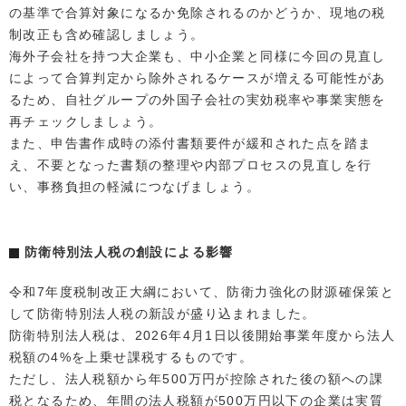
の基準で合算対象になるか免除されるのかどうか、現地の税
制改正も含め確認しましょう。
海外子会社を持つ大企業も、中小企業と同様に今回の見直し
によって合算判定から除外されるケースが増える可能性があ
るため、自社グループの外国子会社の実効税率や事業実態を
再チェックしましょう。
また、申告書作成時の添付書類要件が緩和された点を踏ま
え、不要となった書類の整理や内部プロセスの見直しを行
い、事務負担の軽減につなげましょう。
防衛特別法人税の創設による影響
令和7年度税制改正大綱において、防衛力強化の財源確保策と
して防衛特別法人税の新設が盛り込まれました。
防衛特別法人税は、2026年4月1日以後開始事業年度から法人
税額の4%を上乗せ課税するものです。
ただし、法人税額から年500万円が控除された後の額への課
税となるため、年間の法人税額が500万円以下の企業は実質