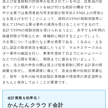
賃上げ促進税制の控除率が拡充されている今は、従業員の賃
金アップと税務メリットを結び付ける絶好の機会です。
中小企業では雇用者給与等支給額が前年比2.5%以上の増加と
なる賃上げを行うことによって、原則の15%の税額控除率に
加えて15%の上乗せ要件の適用を受けることができるので、
合計で30%の税額控除を受けられるうえに、赤字でも5年間の
繰越控除が可能なため、積極的に検討するとよいでしょう。
大企業については新たな上乗せ措置である、くるみん・える
ぼし認定の取得状況を確認したうえで、マルチステークホル
ダー要件の確認を行い、事業年度終了日までにホームページ
などでの公開を実施し、期限までに届出を行いましょう。
また、法人税の申告の際は賃上げ促進税制に関する計算の明
細書を添付し、税務調査に備えて、賃金台帳や比較計算書な
ど、前年・当年の給与支給額計算根拠や増加率の算定資料を
きちんと保存しておくことが重要です。
会計業務を効率化！
かんたんクラウド会計