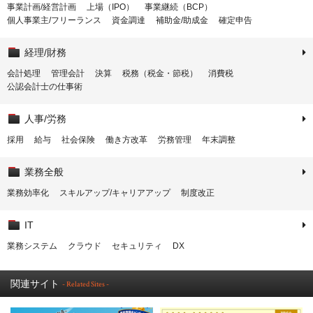
事業計画/経営計画
上場（IPO）
事業継続（BCP）
個人事業主/フリーランス
資金調達
補助金/助成金
確定申告
経理/財務
会計処理
管理会計
決算
税務（税金・節税）
消費税
公認会計士の仕事術
人事/労務
採用
給与
社会保険
働き方改革
労務管理
年末調整
業務全般
業務効率化
スキルアップ/キャリアアップ
制度改正
IT
業務システム
クラウド
セキュリティ
DX
関連サイト
- Related Sites -