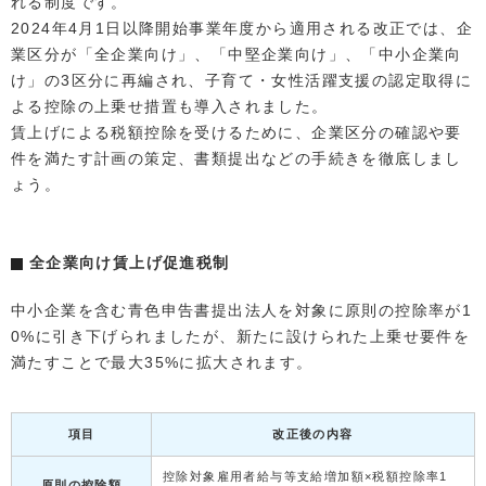
れる制度です。
2024年4月1日以降開始事業年度から適用される改正では、企
業区分が「全企業向け」、「中堅企業向け」、「中小企業向
け」の3区分に再編され、子育て・女性活躍支援の認定取得に
よる控除の上乗せ措置も導入されました。
賃上げによる税額控除を受けるために、企業区分の確認や要
件を満たす計画の策定、書類提出などの手続きを徹底しまし
ょう。
全企業向け賃上げ促進税制
中小企業を含む青色申告書提出法人を対象に原則の控除率が1
0%に引き下げられましたが、新たに設けられた上乗せ要件を
満たすことで最大35%に拡大されます。
項目
改正後の内容
控除対象雇用者給与等支給増加額×税額控除率1
原則の控除額