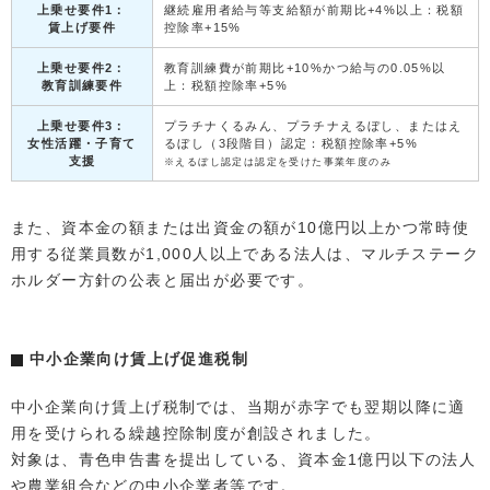
上乗せ要件1：
継続雇用者給与等支給額が前期比+4%以上：税額
賃上げ要件
控除率+15%
上乗せ要件2：
教育訓練費が前期比+10%かつ給与の0.05%以
教育訓練要件
上：税額控除率+5%
上乗せ要件3：
プラチナくるみん、プラチナえるぼし、またはえ
女性活躍・子育て
るぼし（3段階目）認定：税額控除率+5%
支援
※えるぼし認定は認定を受けた事業年度のみ
また、資本金の額または出資金の額が10億円以上かつ常時使
用する従業員数が1,000人以上である法人は、マルチステーク
ホルダー方針の公表と届出が必要です。
中小企業向け賃上げ促進税制
中小企業向け賃上げ税制では、当期が赤字でも翌期以降に適
用を受けられる繰越控除制度が創設されました。
対象は、青色申告書を提出している、資本金1億円以下の法人
や農業組合などの中小企業者等です。