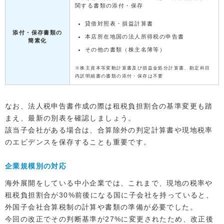
関する書類の添付・保存
貸借対照表・損益計算書
添付・保存書類の
本店所在地国の法人所得税の申告書
簡素化
その他の書類（株主名簿等）
※株主資本等変動計算書及び損益金処分計算書、勘定科目
内訳明細書の書類の添付・保存は不要
なお、法人税申告書作成の際は租税負担割合の基準変更も踏
まえ、最新の別表を確認しましょう。
該当子会社がある場合は、合算除外の判定計算書や現地税率
のエビデンスを保存することも重要です。
企業規模別の対応
海外展開をしている中小企業では、これまで、現地の税率や
租税負担割合が30%前後になる国に子会社を持っていると、
外国子会社合算税制の計算や書類の準備が必要でした。
今回の改正でその判断基準が27%に変更されたため、改正後