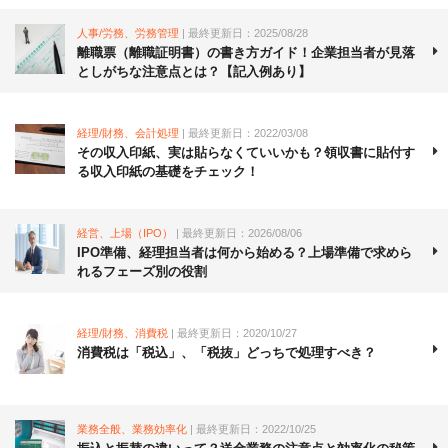
人事/労務、労務管理
| 最終更新日：2025/08/28
離職票（離職証明書）の書き方ガイド！企業担当者が見落
としがちな注意点とは？【記入例あり】
経理/財務、会計処理
| 最終更新日：2022/03/08
その収入印紙、実は貼らなくていいかも？領収書に貼付す
る収入印紙の基礎をチェック！
経営、上場（IPO）
| 最終更新日：2026/08/06
IPO準備、経理担当者は何から始める？上場準備で求めら
れるフェーズ別の役割
経理/財務、消費税
| 最終更新日：2020/10/27
消費税は「税込」、「税抜」どっちで処理すべき？
業務全般、業務効率化
| 最終更新日：2022/10/25