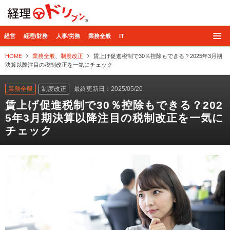
経理ドリブン
経営
経理/財務
人事/労務
業務全般
IT
HOME
業務全般
、
制度改正
賃上げ促進税制で30％控除もできる？2025年3月期
決算以降注目の税制改正を一気にチェック
業務全般
制度改正
最終更新日：2025/05/20
賃上げ促進税制で30％控除もできる？202
5年3月期決算以降注目の税制改正を一気に
チェック