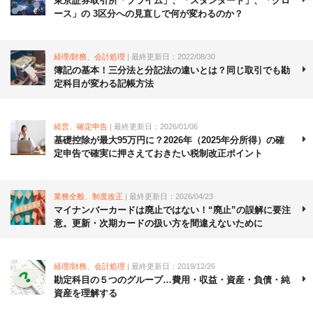
東京証券取引所「プライム」、「スタンダード」、「グロ
ース」の 3区分への見直しで何が変わるのか？
経理/財務、会計処理
| 最終更新日：2022/08/30
簿記の基本！三分法と分記法の違いとは？同じ取引でも勘
定科目が変わる記帳方法
経営、確定申告
| 最終更新日：2026/01/06
基礎控除が最大95万円に？2026年（2025年分所得）の確
定申告で確実に押さえておきたい税制改正ポイント
業務全般、制度改正
| 最終更新日：2026/04/23
マイナンバーカードは廃止ではない！“廃止”の誤解に要注
意。更新・次期カードの扱い方を間違えないために
経理/財務、会計処理
| 最終更新日：2019/12/26
勘定科目の５つのグループ…費用・収益・資産・負債・純
資産を理解する