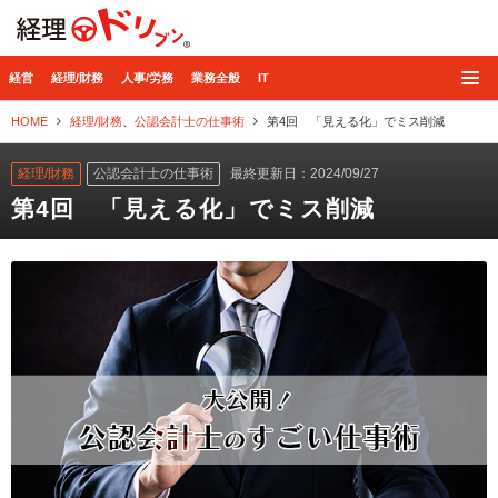
経理ドリブン
経営
経理/財務
人事/労務
業務全般
IT
HOME
経理/財務
、
公認会計士の仕事術
第4回 「見える化」でミス削減
経理/財務
公認会計士の仕事術
最終更新日：2024/09/27
第4回 「見える化」でミス削減