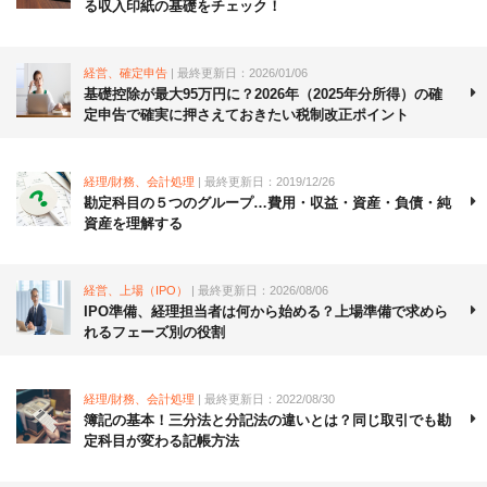
る収入印紙の基礎をチェック！
経営、確定申告
| 最終更新日：2026/01/06
基礎控除が最大95万円に？2026年（2025年分所得）の確
定申告で確実に押さえておきたい税制改正ポイント
経理/財務、会計処理
| 最終更新日：2019/12/26
勘定科目の５つのグループ…費用・収益・資産・負債・純
資産を理解する
経営、上場（IPO）
| 最終更新日：2026/08/06
IPO準備、経理担当者は何から始める？上場準備で求めら
れるフェーズ別の役割
経理/財務、会計処理
| 最終更新日：2022/08/30
簿記の基本！三分法と分記法の違いとは？同じ取引でも勘
定科目が変わる記帳方法