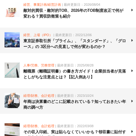
経営、事業計画/経営計画
| 最終更新日：2026/08/04
敵対的買収・敵対的TOB、2026年のTOB制度改正で何が
変わる？買収防衛策も紹介
経営、上場（IPO）
| 最終更新日：2022/12/06
東京証券取引所「プライム」、「スタンダード」、「グロ
ース」の 3区分への見直しで何が変わるのか？
人事/労務、労務管理
| 最終更新日：2025/08/28
離職票（離職証明書）の書き方ガイド！企業担当者が見落
としがちな注意点とは？【記入例あり】
経理/財務、会計処理
| 最終更新日：2023/10/24
年商は決算書のどこに記載されている？知っておきたい年
商の調べ方
経理/財務、会計処理
| 最終更新日：2022/03/08
その収入印紙、実は貼らなくていいかも？領収書に貼付す