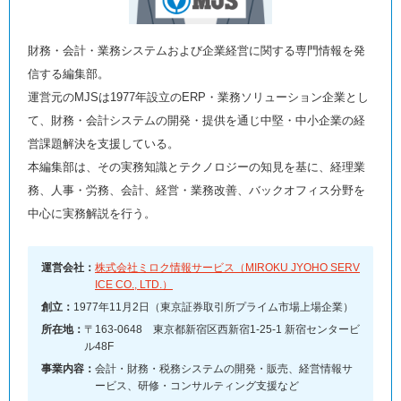
財務・会計・業務システムおよび企業経営に関する専門情報を発
信する編集部。
運営元のMJSは1977年設立のERP・業務ソリューション企業とし
て、財務・会計システムの開発・提供を通じ中堅・中小企業の経
営課題解決を支援している。
本編集部は、その実務知識とテクノロジーの知見を基に、経理業
務、人事・労務、会計、経営・業務改善、バックオフィス分野を
中心に実務解説を行う。
運営会社：
株式会社ミロク情報サービス（MIROKU JYOHO SERV
ICE CO., LTD.）
創立：
1977年11月2日（東京証券取引所プライム市場上場企業）
所在地：
〒163-0648 東京都新宿区西新宿1-25-1 新宿センタービ
ル48F
事業内容：
会計・財務・税務システムの開発・販売、経営情報サ
ービス、研修・コンサルティング支援など