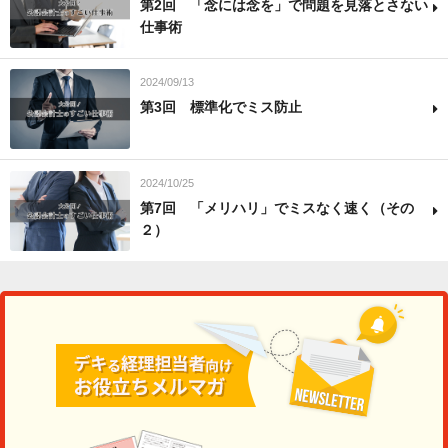
第2回 「念には念を」で問題を見落とさない
仕事術
2024/09/13
第3回 標準化でミス防止
2024/10/25
第7回 「メリハリ」でミスなく速く（その
２）