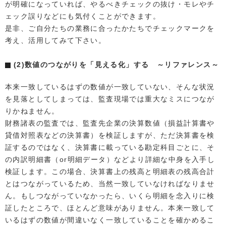
が明確になっていれば、やるべきチェックの抜け・モレやチ
ェック誤りなどにも気付くことができます。
是非、ご自分たちの業務に合ったかたちでチェックマークを
考え、活用してみて下さい。
(2)数値のつながりを「見える化」する ～リファレンス～
本来一致しているはずの数値が一致していない、そんな状況
を見落としてしまっては、監査現場では重大なミスにつなが
りかねません。
財務諸表の監査では、監査先企業の決算数値（損益計算書や
貸借対照表などの決算書）を検証しますが、ただ決算書を検
証するのではなく、決算書に載っている勘定科目ごとに、そ
の内訳明細書（or明細データ）などより詳細な中身を入手し
検証します。この場合、決算書上の残高と明細表の残高合計
とはつながっているため、当然一致していなければなりませ
ん。もしつながっていなかったら、いくら明細を念入りに検
証したところで、ほとんど意味がありません。本来一致して
いるはずの数値が間違いなく一致していることを確かめるこ