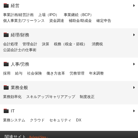
経営
事業計画/経営計画
上場（IPO）
事業継続（BCP）
個人事業主/フリーランス
資金調達
補助金/助成金
確定申告
経理/財務
会計処理
管理会計
決算
税務（税金・節税）
消費税
公認会計士の仕事術
人事/労務
採用
給与
社会保険
働き方改革
労務管理
年末調整
業務全般
業務効率化
スキルアップ/キャリアアップ
制度改正
IT
業務システム
クラウド
セキュリティ
DX
関連サイト
- Related Sites -