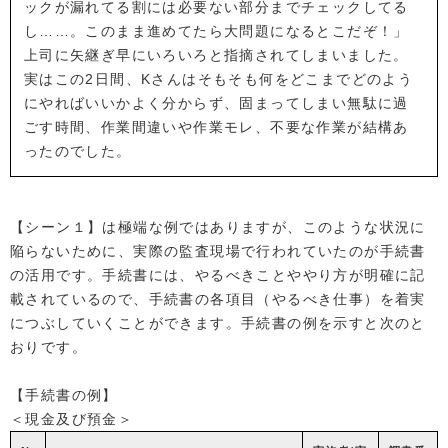
ックが漏れてる割には必要ない部分までチェックしてる
し……。このまま進めてたら大問題になるとこだぞ！」
上司に矢継ぎ早にいろいろと指摘されてしまいました。
実はこの2日間、Kさんはそもそも何をどこまでどのよう
にやればいいかよく分からず、固まってしまい無駄に過
ごす時間、作業間違いや作業モレ、不要な作業が結構あ
ったのでした。
【シーン１】は極端な例ではありますが、このような状況に
陥らないために、実際の監査現場で行われていたのが手続書
の活用です。手続書には、やるべきことややり方が明確に記
載されているので、手続書の各項目（やるべき仕事）を着実
につぶしていくことができます。手続書の例を示すと次のと
おりです。
【手続書の例】
＜現金及び預金＞