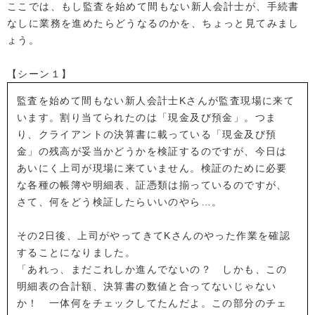
ここでは、もし監査を始めて間もない新人会計士が、手続書
なしに業務を進めたらどうなるのかを、ちょっと見てみまし
ょう。
【シーン１】
監査を始めて間もない新人会計士Kさんが監査現場に来て
います。割り当てられたのは「現金及び預金」。つま
り、クライアントの決算書に載っている「現金及び預
金」の残高が妥当かどうかを検証するのですが、今日は
あいにく上司が現場に来ていません。検証のために必要
な各種の帳簿や明細表、証憑類は揃っているのですが、
さて、何をどう検証したらいいのやら…。
その2日後、上司がやってきてKさんのやった作業を確認
することになりました。
「あれっ、まだこれしか進んでないの？ しかも、この
明細表の合計額、決算書の数値と合ってないじゃない
か！ 一体何をチェックしてたんだよ。この部分のチェ