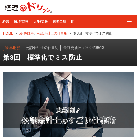
経理ドリブン
経営
経理/財務
人事/労務
業務全般
IT
HOME
経理/財務
、
公認会計士の仕事術
第3回 標準化でミス防止
経理/財務
公認会計士の仕事術
最終更新日：2024/09/13
第3回 標準化でミス防止