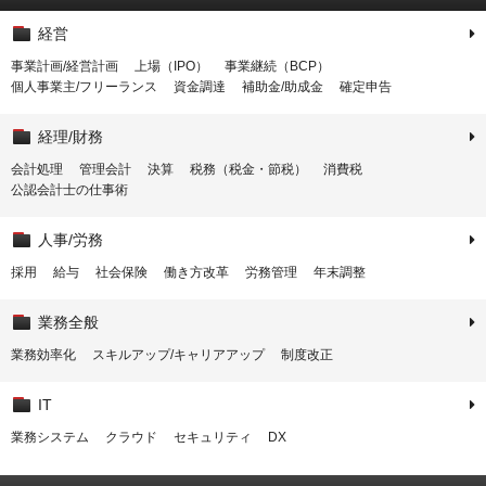
経営
事業計画/経営計画
上場（IPO）
事業継続（BCP）
個人事業主/フリーランス
資金調達
補助金/助成金
確定申告
経理/財務
会計処理
管理会計
決算
税務（税金・節税）
消費税
公認会計士の仕事術
人事/労務
採用
給与
社会保険
働き方改革
労務管理
年末調整
業務全般
業務効率化
スキルアップ/キャリアアップ
制度改正
IT
業務システム
クラウド
セキュリティ
DX