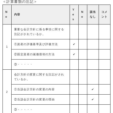
＜計算書類の注記＞
Y
N
N
該当
コメ
内容
e
o
o
なし
ント
s
重要な会計方針に係る事項に関する
注記がされているか。
①資産の評価基準及び評価方法
✔
1
②固定資産の減価償却の方法
✔
③・・・・・
会計方針の変更に関する注記がされ
ているか。
①当該会計方針の変更の内容
✔
2
②当該会計方針の変更の理由
✔
③・・・・・