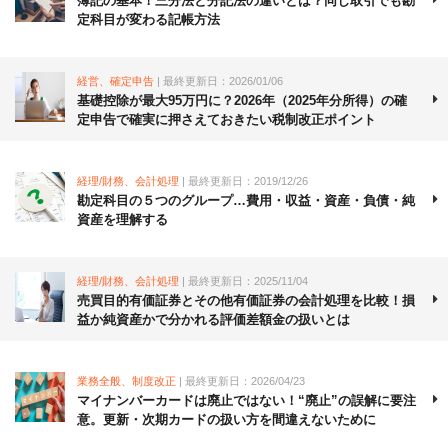
簿記の基本！三分法と分記法の違いとは？同じ取引でも勘
定科目が変わる記帳方法
経営、確定申告
| 最終更新日：2026/01/06
基礎控除が最大95万円に？2026年（2025年分所得）の確
定申告で確実に押さえておきたい税制改正ポイント
経理/財務、会計処理
| 最終更新日：2019/12/26
勘定科目の５つのグループ…費用・収益・資産・負債・純
資産を理解する
経理/財務、会計処理
| 最終更新日：2025/11/04
売買目的有価証券とその他有価証券の会計処理を比較！損
益か純資産かで分かれる評価差額金の扱いとは
業務全般、制度改正
| 最終更新日：2026/04/23
マイナンバーカードは廃止ではない！“廃止”の誤解に要注
意。更新・次期カードの扱い方を間違えないために