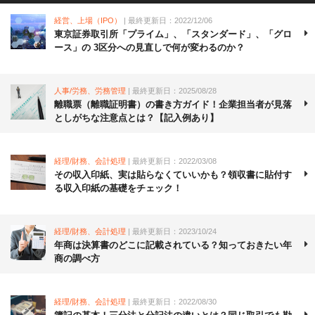
経営、上場（IPO）
| 最終更新日：2022/12/06
東京証券取引所「プライム」、「スタンダード」、「グロ
ース」の 3区分への見直しで何が変わるのか？
人事/労務、労務管理
| 最終更新日：2025/08/28
離職票（離職証明書）の書き方ガイド！企業担当者が見落
としがちな注意点とは？【記入例あり】
経理/財務、会計処理
| 最終更新日：2022/03/08
その収入印紙、実は貼らなくていいかも？領収書に貼付す
る収入印紙の基礎をチェック！
経理/財務、会計処理
| 最終更新日：2023/10/24
年商は決算書のどこに記載されている？知っておきたい年
商の調べ方
経理/財務、会計処理
| 最終更新日：2022/08/30