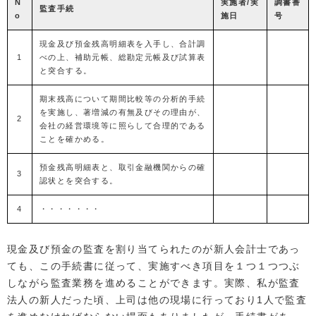
N
実施者/実
調書番
監査手続
o
施日
号
現金及び預金残高明細表を入手し、合計調
1
べの上、補助元帳、総勘定元帳及び試算表
と突合する。
期末残高について期間比較等の分析的手続
を実施し、著増減の有無及びその理由が、
2
会社の経営環境等に照らして合理的である
ことを確かめる。
預金残高明細表と、取引金融機関からの確
3
認状とを突合する。
4
・・・・・・・
現金及び預金の監査を割り当てられたのが新人会計士であっ
ても、この手続書に従って、実施すべき項目を１つ１つつぶ
しながら監査業務を進めることができます。実際、私が監査
法人の新人だった頃、上司は他の現場に行っており1人で監査