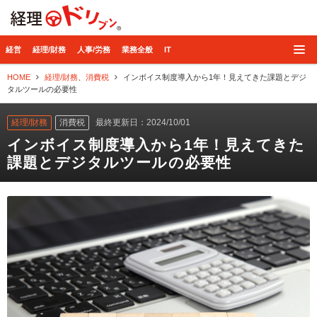
経理ドリブン
経営
経理/財務
人事/労務
業務全般
IT
HOME
経理/財務
、
消費税
インボイス制度導入から1年！見えてきた課題とデジ
タルツールの必要性
経理/財務
消費税
最終更新日：2024/10/01
インボイス制度導入から1年！見えてきた
課題とデジタルツールの必要性