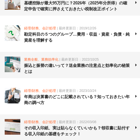
基礎控除が最大95万円に？2026年（2025年分所得）の確
定申告で確実に押さえておきたい税制改正ポイント
経理/財務、会計処理
| 最終更新日：2019/12/26
勘定科目の５つのグループ…費用・収益・資産・負債・純
資産を理解する
業務全般、業務効率化
| 最終更新日：2022/10/25
振込と振替の違いって？送金業務の注意点と効率化の秘策
とは
経理/財務、会計処理
| 最終更新日：2023/10/24
年商は決算書のどこに記載されている？知っておきたい年
商の調べ方
経理/財務、会計処理
| 最終更新日：2022/03/08
その収入印紙、実は貼らなくていいかも？領収書に貼付す
る収入印紙の基礎をチェック！