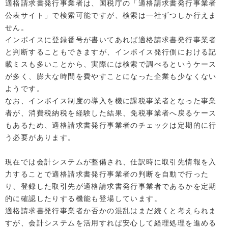
適格請求書発行事業者は、国税庁の「適格請求書発行事業者
公表サイト」で検索可能ですが、検索は一社ずつしか行えま
せん。
インボイスに登録番号が書いてあれば適格請求書発行事業者
と判断することもできますが、インボイス発行側における記
載ミスも多いことから、実際には検索で調べるというケース
が多く、膨大な時間を費やすことになった企業も少なくない
ようです。
なお、インボイス制度の導入を機に課税事業者となった事業
者が、消費税納税を経験した結果、免税事業者へ戻るケース
もあるため、適格請求書発行事業者のチェックは定期的に行
う必要があります。
現在では会計システムが整備され、仕訳時に取引先情報を入
力することで適格請求書発行事業者の判断を自動で行った
り、登録した取引先が適格請求書発行事業者であるかを定期
的に確認したりする機能も登場しています。
適格請求書発行事業者か否かの混乱はまだ続くと考えられま
すが、会計システムを活用すれば安心して経理処理を進める