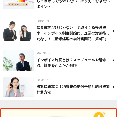
ら？今からでも遅くない、押さえておきたい
ポイント
2019/01/17
飲食業界だけじゃない！？迫りくる軽減税
率・インボイス制度開始に、企業の対策待っ
たなし！（新米経理の会計奮闘記 第8回）
2021/11/12
インボイス制度とは？スケジュールや懸念
点、対策をかんたん解説
2023/04/04
決算に役立つ！消費税の納付手順と納付税額
計算方法