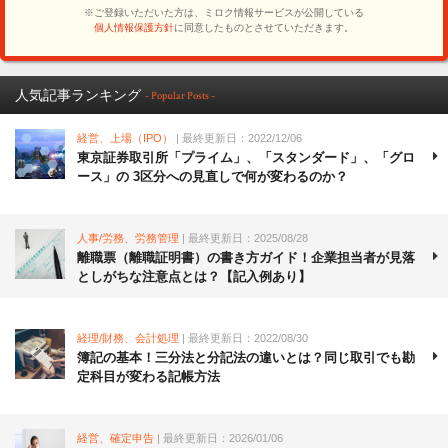
人気記事ランキング
- Popular Posts -
経営、上場（IPO）
| 最終更新日：2022/12/06
東京証券取引所「プライム」、「スタンダード」、「グロ
ース」の 3区分への見直しで何が変わるのか？
人事/労務、労務管理
| 最終更新日：2025/08/28
離職票（離職証明書）の書き方ガイド！企業担当者が見落
としがちな注意点とは？【記入例あり】
経理/財務、会計処理
| 最終更新日：2022/08/30
簿記の基本！三分法と分記法の違いとは？同じ取引でも勘
定科目が変わる記帳方法
経営、確定申告
| 最終更新日：2026/01/06