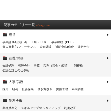
記事カテゴリー一覧
- Categories -
経営
事業計画/経営計画
上場（IPO）
事業継続（BCP）
個人事業主/フリーランス
資金調達
補助金/助成金
確定申告
経理/財務
会計処理
管理会計
決算
税務（税金・節税）
消費税
公認会計士の仕事術
人事/労務
採用
給与
社会保険
働き方改革
労務管理
年末調整
業務全般
業務効率化
スキルアップ/キャリアアップ
制度改正