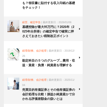
も？領収書に貼付する収入印紙の基礎
をチェック！
経営、確定申告
| 最終更新日：2026/01/06
基礎控除が最大95万円に？2026年（2
025年分所得）の確定申告で確実に押
さえておきたい税制改正ポイント
経理/財務、会計処理
| 最終更新日：2019/12/
26
勘定科目の５つのグループ…費用・収
益・資産・負債・純資産を理解する
経理/財務、会計処理
| 最終更新日：2025/11/
04
売買目的有価証券とその他有価証券の
会計処理を比較！損益か純資産かで分
かれる評価差額金の扱いとは