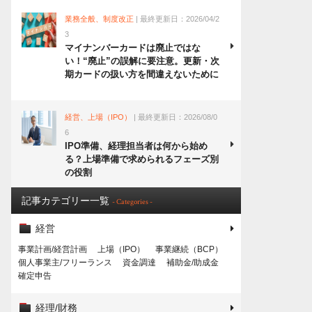
業務全般、制度改正
| 最終更新日：2026/04/2
3
マイナンバーカードは廃止ではな
い！“廃止”の誤解に要注意。更新・次
期カードの扱い方を間違えないために
経営、上場（IPO）
| 最終更新日：2026/08/0
6
IPO準備、経理担当者は何から始め
る？上場準備で求められるフェーズ別
の役割
記事カテゴリー一覧
- Categories -
経営
事業計画/経営計画
上場（IPO）
事業継続（BCP）
個人事業主/フリーランス
資金調達
補助金/助成金
確定申告
経理/財務