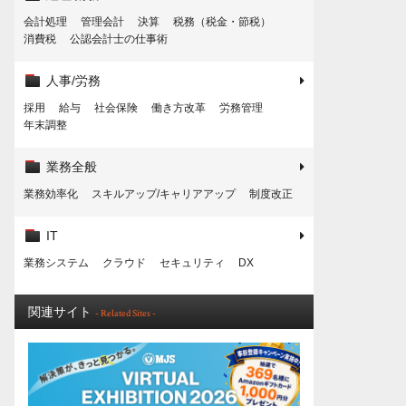
会計処理
管理会計
決算
税務（税金・節税）
消費税
公認会計士の仕事術
人事/労務
採用
給与
社会保険
働き方改革
労務管理
年末調整
業務全般
業務効率化
スキルアップ/キャリアアップ
制度改正
IT
業務システム
クラウド
セキュリティ
DX
関連サイト
- Related Sites -