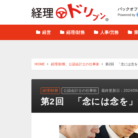
経理ドリブン
バックオフ
Powered by
経営
経理/財務
人事/労務
HOME
経理/財務
、
公認会計士の仕事術
第2回 「念には念
経理/財務
公認会計士の仕事術
最終更新日：2024/08/
第2回 「念には念を