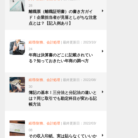
28
離職票（離職証明書）の書き方ガイ
ド！企業担当者が見落としがちな注意
点とは？【記入例あり】
経理/財務、会計処理
| 最終更新日：2023/10/
24
年商は決算書のどこに記載されてい
る？知っておきたい年商の調べ方
経理/財務、会計処理
| 最終更新日：2022/08/
30
簿記の基本！三分法と分記法の違いと
は？同じ取引でも勘定科目が変わる記
帳方法
経理/財務、会計処理
| 最終更新日：2022/03/
08
その収入印紙、実は貼らなくていいか