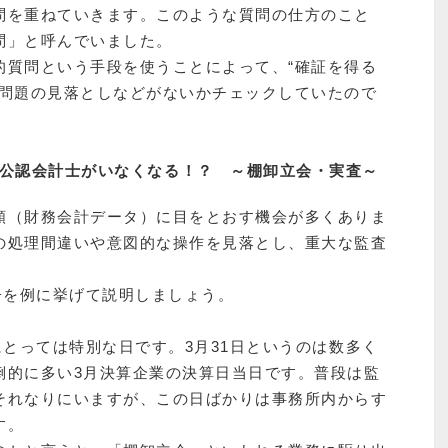
問を重ねていきます。このような質問の仕方のこと
問」と呼んでいました。
的質問という手段を使うことによって、“確証を得る
で問題の見落としなどがないかチェックしていたので
ら公認会計士がいなくなる！？ ～棚卸立会・実査～
類（財務会計データ）に目をとおす機会が多くありま
の処理間違いや意図的な操作を見落とし、重大な監査
子を例に挙げて説明しましょう。
にとっては特別な日です。3月31日というのは数多く
倒的に多い3月決算企業の決算日当日です。普段は監
それなりにいますが、この日ばかりは事務所内からす
す。