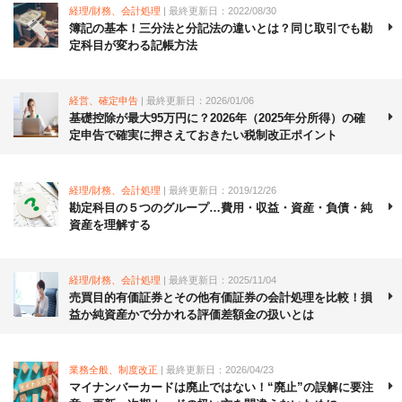
経理/財務、会計処理
| 最終更新日：2022/08/30
簿記の基本！三分法と分記法の違いとは？同じ取引でも勘
定科目が変わる記帳方法
経営、確定申告
| 最終更新日：2026/01/06
基礎控除が最大95万円に？2026年（2025年分所得）の確
定申告で確実に押さえておきたい税制改正ポイント
経理/財務、会計処理
| 最終更新日：2019/12/26
勘定科目の５つのグループ…費用・収益・資産・負債・純
資産を理解する
経理/財務、会計処理
| 最終更新日：2025/11/04
売買目的有価証券とその他有価証券の会計処理を比較！損
益か純資産かで分かれる評価差額金の扱いとは
業務全般、制度改正
| 最終更新日：2026/04/23
マイナンバーカードは廃止ではない！“廃止”の誤解に要注