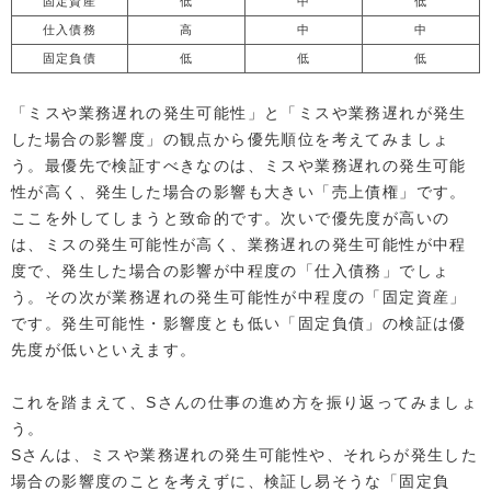
固定資産
低
中
低
仕入債務
高
中
中
固定負債
低
低
低
「ミスや業務遅れの発生可能性」と「ミスや業務遅れが発生
した場合の影響度」の観点から優先順位を考えてみましょ
う。最優先で検証すべきなのは、ミスや業務遅れの発生可能
性が高く、発生した場合の影響も大きい「売上債権」です。
ここを外してしまうと致命的です。次いで優先度が高いの
は、ミスの発生可能性が高く、業務遅れの発生可能性が中程
度で、発生した場合の影響が中程度の「仕入債務」でしょ
う。その次が業務遅れの発生可能性が中程度の「固定資産」
です。発生可能性・影響度とも低い「固定負債」の検証は優
先度が低いといえます。
これを踏まえて、Sさんの仕事の進め方を振り返ってみましょ
う。
Sさんは、ミスや業務遅れの発生可能性や、それらが発生した
場合の影響度のことを考えずに、検証し易そうな「固定負