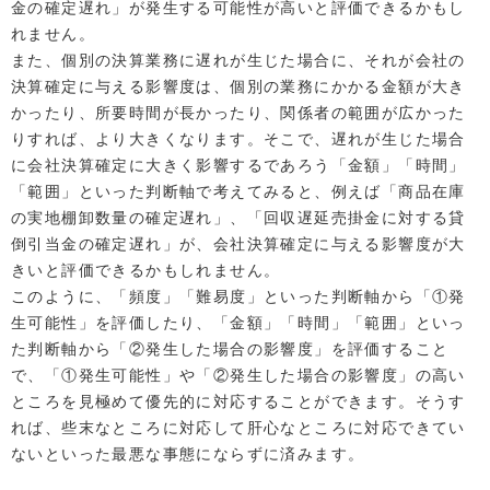
金の確定遅れ」が発生する可能性が高いと評価できるかもし
れません。
また、個別の決算業務に遅れが生じた場合に、それが会社の
決算確定に与える影響度は、個別の業務にかかる金額が大き
かったり、所要時間が長かったり、関係者の範囲が広かった
りすれば、より大きくなります。そこで、遅れが生じた場合
に会社決算確定に大きく影響するであろう「金額」「時間」
「範囲」といった判断軸で考えてみると、例えば「商品在庫
の実地棚卸数量の確定遅れ」、「回収遅延売掛金に対する貸
倒引当金の確定遅れ」が、会社決算確定に与える影響度が大
きいと評価できるかもしれません。
このように、「頻度」「難易度」といった判断軸から「①発
生可能性」を評価したり、「金額」「時間」「範囲」といっ
た判断軸から「②発生した場合の影響度」を評価すること
で、「①発生可能性」や「②発生した場合の影響度」の高い
ところを見極めて優先的に対応することができます。そうす
れば、些末なところに対応して肝心なところに対応できてい
ないといった最悪な事態にならずに済みます。