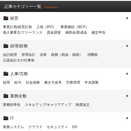
記事カテゴリー一覧
- Categories -
経営
事業計画/経営計画
上場（IPO）
事業継続（BCP）
個人事業主/フリーランス
資金調達
補助金/助成金
確定申告
経理/財務
会計処理
管理会計
決算
税務（税金・節税）
消費税
公認会計士の仕事術
人事/労務
採用
給与
社会保険
働き方改革
労務管理
年末調整
業務全般
業務効率化
スキルアップ/キャリアアップ
制度改正
IT
業務システム
クラウド
セキュリティ
DX