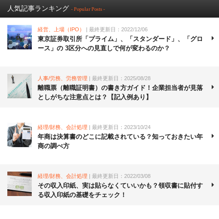
人気記事ランキング
- Popular Posts -
経営、上場（IPO）
| 最終更新日：2022/12/06
東京証券取引所「プライム」、「スタンダード」、「グロ
ース」の 3区分への見直しで何が変わるのか？
人事/労務、労務管理
| 最終更新日：2025/08/28
離職票（離職証明書）の書き方ガイド！企業担当者が見落
としがちな注意点とは？【記入例あり】
経理/財務、会計処理
| 最終更新日：2023/10/24
年商は決算書のどこに記載されている？知っておきたい年
商の調べ方
経理/財務、会計処理
| 最終更新日：2022/03/08
その収入印紙、実は貼らなくていいかも？領収書に貼付す
る収入印紙の基礎をチェック！