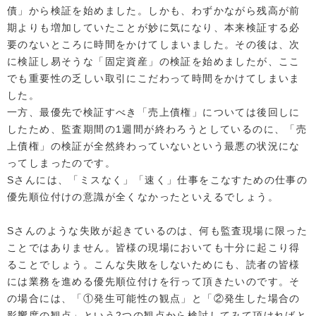
債」から検証を始めました。しかも、わずかながら残高が前
期よりも増加していたことが妙に気になり、本来検証する必
要のないところに時間をかけてしまいました。その後は、次
に検証し易そうな「固定資産」の検証を始めましたが、ここ
でも重要性の乏しい取引にこだわって時間をかけてしまいま
した。
一方、最優先で検証すべき「売上債権」については後回しに
したため、監査期間の1週間が終わろうとしているのに、「売
上債権」の検証が全然終わっていないという最悪の状況にな
ってしまったのです。
Sさんには、「ミスなく」「速く」仕事をこなすための仕事の
優先順位付けの意識が全くなかったといえるでしょう。
Sさんのような失敗が起きているのは、何も監査現場に限った
ことではありません。皆様の現場においても十分に起こり得
ることでしょう。こんな失敗をしないためにも、読者の皆様
には業務を進める優先順位付けを行って頂きたいのです。そ
の場合には、「①発生可能性の観点」と「②発生した場合の
影響度の観点」という2つの観点から検討してみて頂ければと