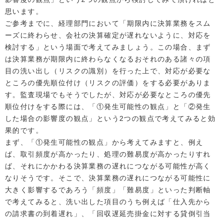
思います。
ご参考までに、経理部門において「期限内に決算業務をスム
ーズに終わらせ、会社の決算確定が遅れないように、対応を
検討する」という場面で考えてみましょう。この場合、まず
は決算業務が期限内に終わらなくなるおそれのある諸々の項
目の洗い出し（リスクの識別）を行った上で、対応が必要な
ところの優先順位付け（リスクの評価）をする必要がありま
す。監査現場でもそうでしたが、対応が必要なところの優先
順位付けをする際には、「①発生可能性の観点」と「②発生
した場合の影響度の観点」という2つの観点で考えてみると効
果的です。
まず、「①発生可能性の観点」から考えてみますと、例え
ば、取引頻度が高かったり、処理の難易度が高かったりすれ
ば、それにかかわる決算業務の遅れにつながる可能性が高く
なりそうです。そこで、決算業務の遅れにつながる可能性に
大きく影響するであろう「頻度」「難易度」といった判断軸
で考えてみると、洗い出した項目のうち例えば「仕入先から
の請求書の到着遅れ」、「回収遅延売掛金に対する貸倒引当