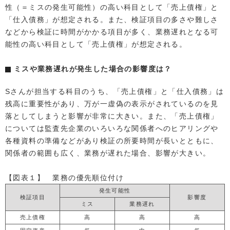
性（＝ミスの発生可能性）の高い科目として「売上債権」と
「仕入債務」が想定される。また、検証項目の多さや難しさ
などから検証に時間がかかる項目が多く、業務遅れとなる可
能性の高い科目として「売上債権」が想定される。
ミスや業務遅れが発生した場合の影響度は？
Sさんが担当する科目のうち、「売上債権」と「仕入債務」は
残高に重要性があり、万が一虚偽の表示がされているのを見
落としてしまうと影響が非常に大きい。また、「売上債権」
については監査先企業のいろいろな関係者へのヒアリングや
各種資料の準備などがあり検証の所要時間が長いとともに、
関係者の範囲も広く、業務が遅れた場合、影響が大きい。
【図表１】 業務の優先順位付け
発生可能性
検証項目
影響度
ミス
業務遅れ
売上債権
高
高
高