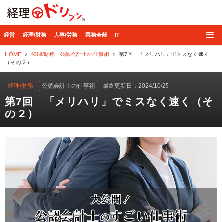
経理ドリブン
経営
経理/財務
人事/労務
業務全般
IT
HOME
経理/財務
、
公認会計士の仕事術
第7回 「メリハリ」でミスなく速く
（その２）
経理/財務
公認会計士の仕事術
最終更新日：2024/10/25
第7回 「メリハリ」でミスなく速く（そ
の２）