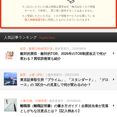
人気記事ランキング
- Popular Posts -
経営、事業計画/経営計画
| 最終更新日：2026/08/04
敵対的買収・敵対的TOB、2026年のTOB制度改正で何が
変わる？買収防衛策も紹介
経営、上場（IPO）
| 最終更新日：2022/12/06
東京証券取引所「プライム」、「スタンダード」、「グロ
ース」の 3区分への見直しで何が変わるのか？
人事/労務、労務管理
| 最終更新日：2025/08/28
離職票（離職証明書）の書き方ガイド！企業担当者が見落
としがちな注意点とは？【記入例あり】