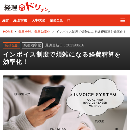
経理ドリブン
経営
経理/財務
人事/労務
業務全般
IT
HOME
業務全般
、
業務効率化
インボイス制度で煩雑になる経費精算を効率化！
業務全般
業務効率化
最終更新日：2023/08/16
インボイス制度で煩雑になる経費精算を
効率化！