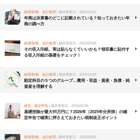
経理/財務、会計処理
| 最終更新日：2023/10/24
年商は決算書のどこに記載されている？知っておきたい年
商の調べ方
経理/財務、会計処理
| 最終更新日：2022/03/08
その収入印紙、実は貼らなくていいかも？領収書に貼付す
る収入印紙の基礎をチェック！
経理/財務、会計処理
| 最終更新日：2019/12/26
勘定科目の５つのグループ…費用・収益・資産・負債・純
資産を理解する
経営、確定申告
| 最終更新日：2026/01/06
基礎控除が最大95万円に？2026年（2025年分所得）の確
定申告で確実に押さえておきたい税制改正ポイント
経理/財務、会計処理
| 最終更新日：2022/08/30