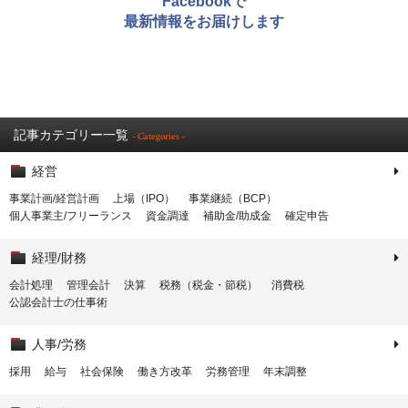
Facebookで
最新情報をお届けします
記事カテゴリー一覧
- Categories -
経営
事業計画/経営計画
上場（IPO）
事業継続（BCP）
個人事業主/フリーランス
資金調達
補助金/助成金
確定申告
経理/財務
会計処理
管理会計
決算
税務（税金・節税）
消費税
公認会計士の仕事術
人事/労務
採用
給与
社会保険
働き方改革
労務管理
年末調整