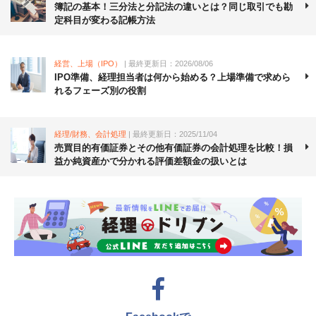
簿記の基本！三分法と分記法の違いとは？同じ取引でも勘
定科目が変わる記帳方法
経営、上場（IPO）
| 最終更新日：2026/08/06
IPO準備、経理担当者は何から始める？上場準備で求めら
れるフェーズ別の役割
経理/財務、会計処理
| 最終更新日：2025/11/04
売買目的有価証券とその他有価証券の会計処理を比較！損
益か純資産かで分かれる評価差額金の扱いとは