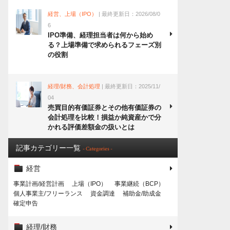
経営、上場（IPO）
| 最終更新日：2026/08/0
6
IPO準備、経理担当者は何から始め
る？上場準備で求められるフェーズ別
の役割
経理/財務、会計処理
| 最終更新日：2025/11/
04
売買目的有価証券とその他有価証券の
会計処理を比較！損益か純資産かで分
かれる評価差額金の扱いとは
記事カテゴリー一覧
- Categories -
経営
事業計画/経営計画
上場（IPO）
事業継続（BCP）
個人事業主/フリーランス
資金調達
補助金/助成金
確定申告
経理/財務