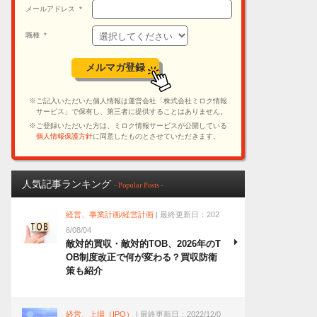
人気記事ランキング
- Popular Posts -
経営、事業計画/経営計画
| 最終更新日：202
6/08/04
敵対的買収・敵対的TOB、2026年のT
OB制度改正で何が変わる？買収防衛
策も紹介
経営、上場（IPO）
| 最終更新日：2022/12/0