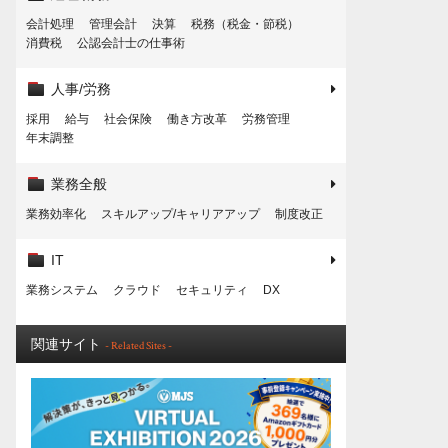
会計処理
管理会計
決算
税務（税金・節税）
消費税
公認会計士の仕事術
人事/労務
採用
給与
社会保険
働き方改革
労務管理
年末調整
業務全般
業務効率化
スキルアップ/キャリアアップ
制度改正
IT
業務システム
クラウド
セキュリティ
DX
関連サイト
- Related Sites -