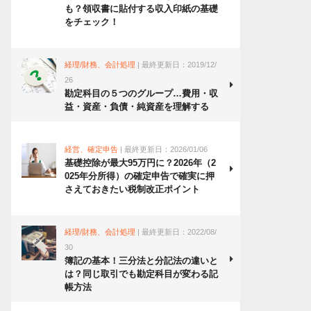
も？領収書に貼付する収入印紙の基礎
をチェック！
経理/財務、会計処理
| 最終更新日：2019/12/
26
勘定科目の５つのグループ…費用・収
益・資産・負債・純資産を理解する
経営、確定申告
| 最終更新日：2026/01/06
基礎控除が最大95万円に？2026年（2
025年分所得）の確定申告で確実に押
さえておきたい税制改正ポイント
経理/財務、会計処理
| 最終更新日：2022/08/
30
簿記の基本！三分法と分記法の違いと
は？同じ取引でも勘定科目が変わる記
帳方法