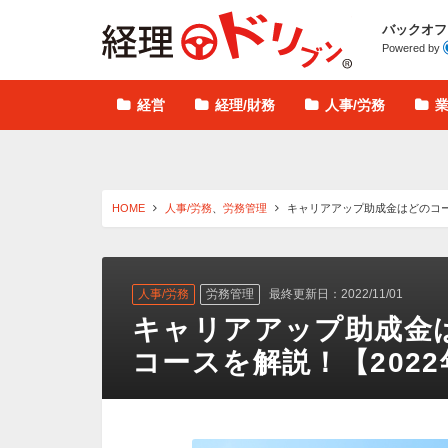
経理ドリブン
バックオフ
Powered by
経営
経理/財務
人事/労務
HOME
人事/労務
、
労務管理
キャリアアップ助成金はどのコー
人事/労務
労務管理
最終更新日：2022/11/01
キャリアアップ助成金
コースを解説！【202