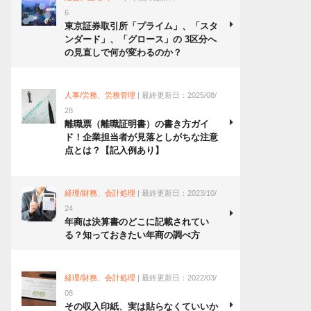
6
東京証券取引所「プライム」、「スタ
ンダード」、「グロース」の 3区分へ
の見直しで何が変わるのか？
人事/労務、労務管理
| 最終更新日：2025/08/
28
離職票（離職証明書）の書き方ガイ
ド！企業担当者が見落としがちな注意
点とは？【記入例あり】
経理/財務、会計処理
| 最終更新日：2023/10/
24
年商は決算書のどこに記載されてい
る？知っておきたい年商の調べ方
経理/財務、会計処理
| 最終更新日：2022/03/
08
その収入印紙、実は貼らなくていいか