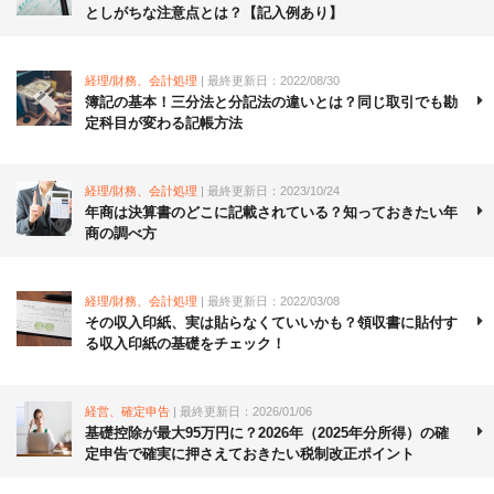
としがちな注意点とは？【記入例あり】
経理/財務、会計処理
| 最終更新日：2022/08/30
簿記の基本！三分法と分記法の違いとは？同じ取引でも勘
定科目が変わる記帳方法
経理/財務、会計処理
| 最終更新日：2023/10/24
年商は決算書のどこに記載されている？知っておきたい年
商の調べ方
経理/財務、会計処理
| 最終更新日：2022/03/08
その収入印紙、実は貼らなくていいかも？領収書に貼付す
る収入印紙の基礎をチェック！
経営、確定申告
| 最終更新日：2026/01/06
基礎控除が最大95万円に？2026年（2025年分所得）の確
定申告で確実に押さえておきたい税制改正ポイント