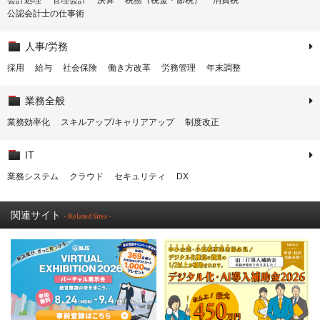
会計処理
管理会計
決算
税務（税金・節税）
消費税
公認会計士の仕事術
人事/労務
採用
給与
社会保険
働き方改革
労務管理
年末調整
業務全般
業務効率化
スキルアップ/キャリアアップ
制度改正
IT
業務システム
クラウド
セキュリティ
DX
関連サイト
- Related Sites -