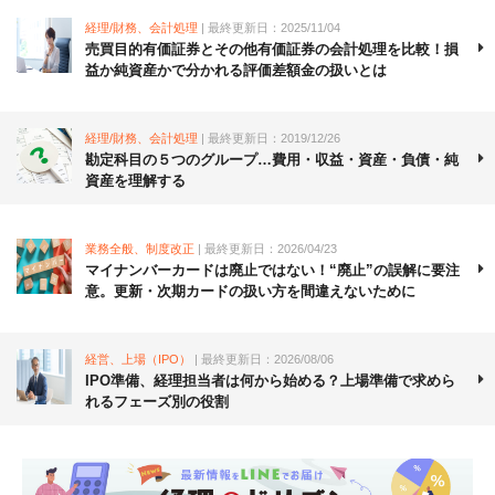
経理/財務、会計処理
| 最終更新日：2025/11/04
売買目的有価証券とその他有価証券の会計処理を比較！損
益か純資産かで分かれる評価差額金の扱いとは
経理/財務、会計処理
| 最終更新日：2019/12/26
勘定科目の５つのグループ…費用・収益・資産・負債・純
資産を理解する
業務全般、制度改正
| 最終更新日：2026/04/23
マイナンバーカードは廃止ではない！“廃止”の誤解に要注
意。更新・次期カードの扱い方を間違えないために
経営、上場（IPO）
| 最終更新日：2026/08/06
IPO準備、経理担当者は何から始める？上場準備で求めら
れるフェーズ別の役割