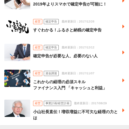
2019年よりスマホで確定申告が可能に！
経営
確定申告
最終更新日：2017/12/26
すぐわかる！ふるさと納税の確定申告
経営
確定申告
最終更新日：2017/12/12
確定申告が必要な人、必要のない人
経営
資金調達
最終更新日：2017/11/07
これからの経理の必須スキル
ファイナンス入門 「キャッシュと利益」
経営
事業計画/経営計画
最終更新日：2017/08/29
小山社長直伝！増収増益に不可欠な経理の力と
は