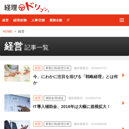
経理ドリブン
経営
経理/財務
人事/労務
業務全般
IT
HOME
経営
経営
記事一覧
経営
事業計画/経営計画
最終更新日：2018/07/17
今、にわかに注目を浴びる「戦略経理」とは何
か
経営
補助金/助成金
最終更新日：2018/07/10
IT導入補助金、2018年は大幅に規模拡大！
経営
事業計画/経営計画
最終更新日：2018/06/26