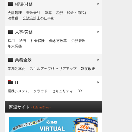
経理/財務
会計処理
管理会計
決算
税務（税金・節税）
消費税
公認会計士の仕事術
人事/労務
採用
給与
社会保険
働き方改革
労務管理
年末調整
業務全般
業務効率化
スキルアップ/キャリアアップ
制度改正
IT
業務システム
クラウド
セキュリティ
DX
関連サイト
- Related Sites -