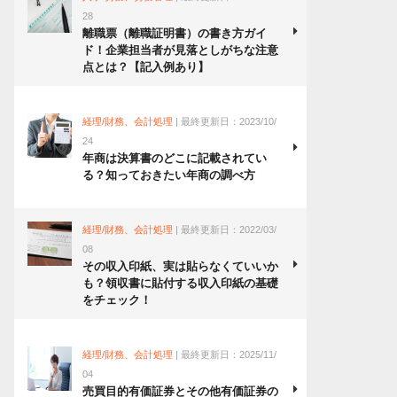
28
離職票（離職証明書）の書き方ガイ
ド！企業担当者が見落としがちな注意
点とは？【記入例あり】
経理/財務、会計処理
| 最終更新日：2023/10/
24
年商は決算書のどこに記載されてい
る？知っておきたい年商の調べ方
経理/財務、会計処理
| 最終更新日：2022/03/
08
その収入印紙、実は貼らなくていいか
も？領収書に貼付する収入印紙の基礎
をチェック！
経理/財務、会計処理
| 最終更新日：2025/11/
04
売買目的有価証券とその他有価証券の