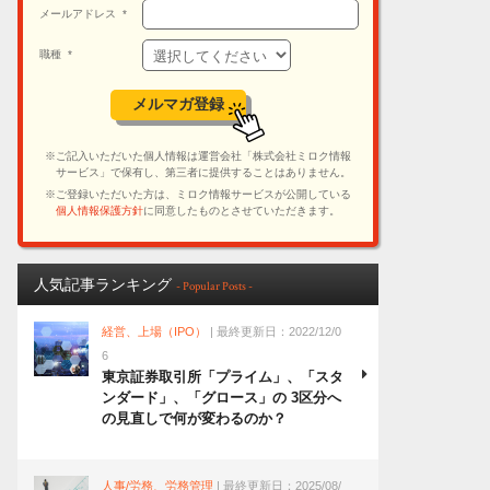
人気記事ランキング
- Popular Posts -
経営、上場（IPO）
| 最終更新日：2022/12/0
6
東京証券取引所「プライム」、「スタ
ンダード」、「グロース」の 3区分へ
の見直しで何が変わるのか？
人事/労務、労務管理
| 最終更新日：2025/08/