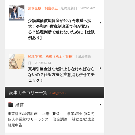
業務全般、制度改正
| 最終更新日：2026/04/2
1
少額減価償却資産が40万円未満へ拡
大！令和8年度税制改正で何が変わ
る？処理判断で迷わないために【仕訳
例あり】
経理/財務、税務（税金・節税）
| 最終更新
日：2023/02/14
賞与引当金はなぜ計上しなければなら
ないの？仕訳方法と注意点も併せてチ
ェック！
記事カテゴリー一覧
- Categories -
経営
事業計画/経営計画
上場（IPO）
事業継続（BCP）
個人事業主/フリーランス
資金調達
補助金/助成金
確定申告