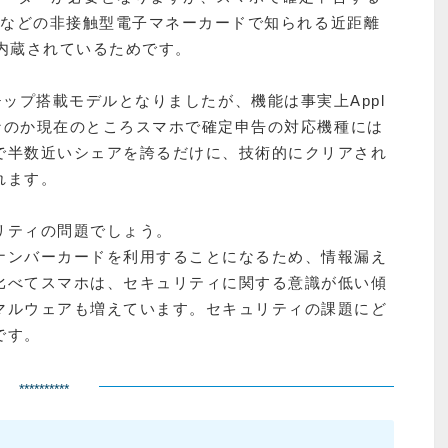
dyなどの非接触型電子マネーカードで知られる近距離
内蔵されているためです。
らNFCチップ搭載モデルとなりましたが、機能は事実上Appl
響なのか現在のところスマホで確定申告の対応機種には
で半数近いシェアを誇るだけに、技術的にクリアされ
れます。
リティの問題でしょう。
ナンバーカードを利用することになるため、情報漏え
比べてスマホは、セキュリティに関する意識が低い傾
マルウェアも増えています。セキュリティの課題にど
です。
**********