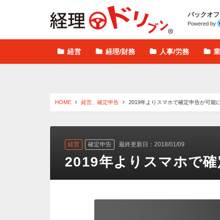
経理ドリブン
バックオフ
Powered by
経営
経理/財務
人事/労務
HOME
経営
、
確定申告
2019年よりスマホで確定申告が可能
経営
確定申告
最終更新日：2018/01/09
2019年よりスマホで