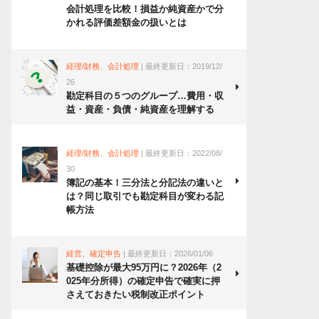
会計処理を比較！損益か純資産かで分
かれる評価差額金の扱いとは
経理/財務、会計処理
| 最終更新日：2019/12/
26
勘定科目の５つのグループ…費用・収
益・資産・負債・純資産を理解する
経理/財務、会計処理
| 最終更新日：2022/08/
30
簿記の基本！三分法と分記法の違いと
は？同じ取引でも勘定科目が変わる記
帳方法
経営、確定申告
| 最終更新日：2026/01/06
基礎控除が最大95万円に？2026年（2
025年分所得）の確定申告で確実に押
さえておきたい税制改正ポイント