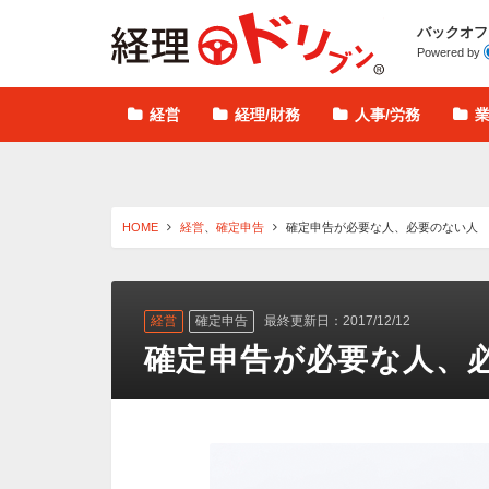
経理ドリブン
バックオフ
Powered by
経営
経理/財務
人事/労務
HOME
経営
、
確定申告
確定申告が必要な人、必要のない人
経営
確定申告
最終更新日：2017/12/12
確定申告が必要な人、