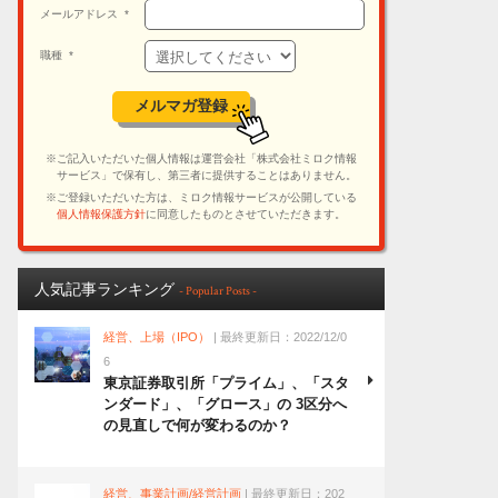
人気記事ランキング
- Popular Posts -
経営、上場（IPO）
| 最終更新日：2022/12/0
6
東京証券取引所「プライム」、「スタ
ンダード」、「グロース」の 3区分へ
の見直しで何が変わるのか？
経営、事業計画/経営計画
| 最終更新日：202