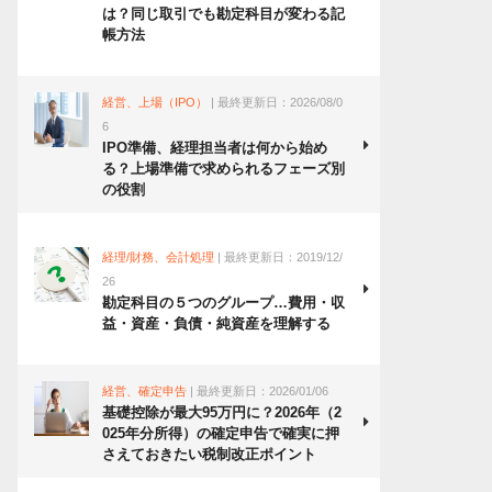
は？同じ取引でも勘定科目が変わる記
帳方法
経営、上場（IPO）
| 最終更新日：2026/08/0
6
IPO準備、経理担当者は何から始め
る？上場準備で求められるフェーズ別
の役割
経理/財務、会計処理
| 最終更新日：2019/12/
26
勘定科目の５つのグループ…費用・収
益・資産・負債・純資産を理解する
経営、確定申告
| 最終更新日：2026/01/06
基礎控除が最大95万円に？2026年（2
025年分所得）の確定申告で確実に押
さえておきたい税制改正ポイント