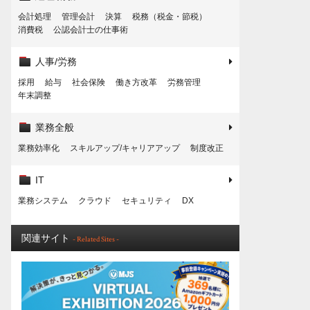
会計処理
管理会計
決算
税務（税金・節税）
消費税
公認会計士の仕事術
人事/労務
採用
給与
社会保険
働き方改革
労務管理
年末調整
業務全般
業務効率化
スキルアップ/キャリアアップ
制度改正
IT
業務システム
クラウド
セキュリティ
DX
関連サイト
- Related Sites -