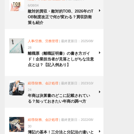
6/08/04
敵対的買収・敵対的TOB、2026年のT
OB制度改正で何が変わる？買収防衛
策も紹介
人事/労務、労務管理
| 最終更新日：2025/08/
28
離職票（離職証明書）の書き方ガイ
ド！企業担当者が見落としがちな注意
点とは？【記入例あり】
経理/財務、会計処理
| 最終更新日：2023/10/
24
年商は決算書のどこに記載されてい
る？知っておきたい年商の調べ方
経理/財務、会計処理
| 最終更新日：2022/08/
30
簿記の基本！三分法と分記法の違いと