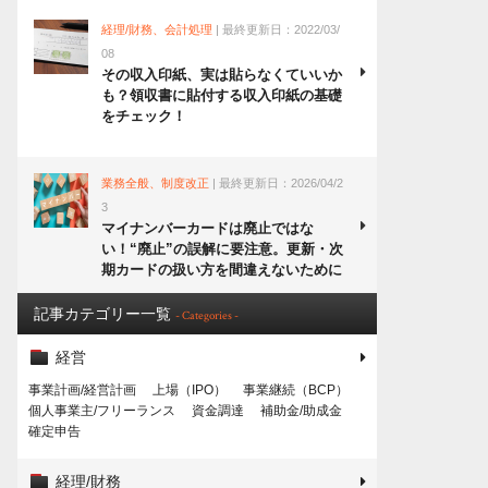
経理/財務、会計処理
| 最終更新日：2022/03/
08
その収入印紙、実は貼らなくていいか
も？領収書に貼付する収入印紙の基礎
をチェック！
業務全般、制度改正
| 最終更新日：2026/04/2
3
マイナンバーカードは廃止ではな
い！“廃止”の誤解に要注意。更新・次
期カードの扱い方を間違えないために
記事カテゴリー一覧
- Categories -
経営
事業計画/経営計画
上場（IPO）
事業継続（BCP）
個人事業主/フリーランス
資金調達
補助金/助成金
確定申告
経理/財務