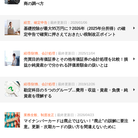
商の調べ方
経営、確定申告
| 最終更新日：2026/01/06
基礎控除が最大95万円に？2026年（2025年分所得）の確
定申告で確実に押さえておきたい税制改正ポイント
経理/財務、会計処理
| 最終更新日：2025/11/04
売買目的有価証券とその他有価証券の会計処理を比較！損
益か純資産かで分かれる評価差額金の扱いとは
経理/財務、会計処理
| 最終更新日：2019/12/26
勘定科目の５つのグループ…費用・収益・資産・負債・純
資産を理解する
業務全般、制度改正
| 最終更新日：2026/04/23
マイナンバーカードは廃止ではない！“廃止”の誤解に要注
意。更新・次期カードの扱い方を間違えないために