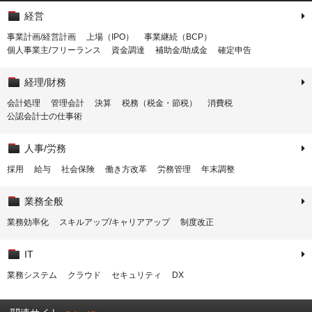
経営
事業計画/経営計画
上場（IPO）
事業継続（BCP）
個人事業主/フリーランス
資金調達
補助金/助成金
確定申告
経理/財務
会計処理
管理会計
決算
税務（税金・節税）
消費税
公認会計士の仕事術
人事/労務
採用
給与
社会保険
働き方改革
労務管理
年末調整
業務全般
業務効率化
スキルアップ/キャリアアップ
制度改正
IT
業務システム
クラウド
セキュリティ
DX