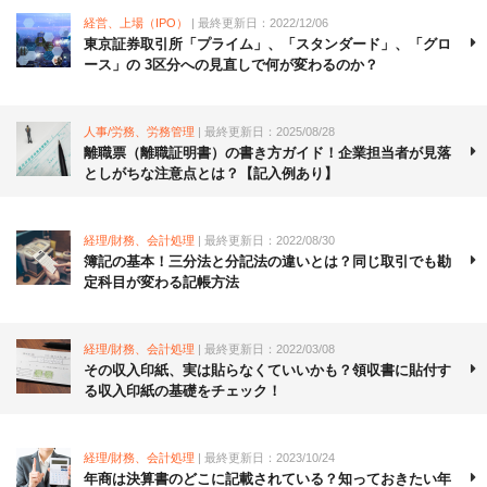
経営、上場（IPO）
| 最終更新日：2022/12/06
東京証券取引所「プライム」、「スタンダード」、「グロ
ース」の 3区分への見直しで何が変わるのか？
人事/労務、労務管理
| 最終更新日：2025/08/28
離職票（離職証明書）の書き方ガイド！企業担当者が見落
としがちな注意点とは？【記入例あり】
経理/財務、会計処理
| 最終更新日：2022/08/30
簿記の基本！三分法と分記法の違いとは？同じ取引でも勘
定科目が変わる記帳方法
経理/財務、会計処理
| 最終更新日：2022/03/08
その収入印紙、実は貼らなくていいかも？領収書に貼付す
る収入印紙の基礎をチェック！
経理/財務、会計処理
| 最終更新日：2023/10/24
年商は決算書のどこに記載されている？知っておきたい年