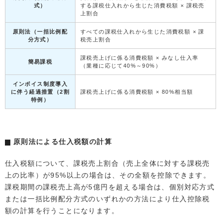
式）
する課税仕入れから生じた消費税額 × 課税売
上割合
原則法（一括比例配
すべての課税仕入れから生じた消費税額 × 課
分方式）
税売上割合
課税売上げに係る消費税額 × みなし仕入率
簡易課税
（業種に応じて40%～90%）
インボイス制度導入
に伴う経過措置（2割
課税売上げに係る消費税額 × 80%相当額
特例）
原則法による仕入税額の計算
仕入税額について、課税売上割合（売上全体に対する課税売
上の比率）が95%以上の場合は、その全額を控除できます。
課税期間の課税売上高が5億円を超える場合は、個別対応方式
または一括比例配分方式のいずれかの方法により仕入控除税
額の計算を行うことになります。