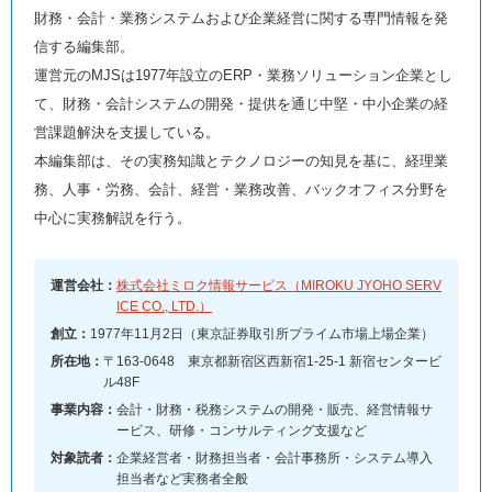
財務・会計・業務システムおよび企業経営に関する専門情報を発
信する編集部。
運営元のMJSは1977年設立のERP・業務ソリューション企業とし
て、財務・会計システムの開発・提供を通じ中堅・中小企業の経
営課題解決を支援している。
本編集部は、その実務知識とテクノロジーの知見を基に、経理業
務、人事・労務、会計、経営・業務改善、バックオフィス分野を
中心に実務解説を行う。
運営会社：
株式会社ミロク情報サービス（MIROKU JYOHO SERV
ICE CO., LTD.）
創立：
1977年11月2日（東京証券取引所プライム市場上場企業）
所在地：
〒163-0648 東京都新宿区西新宿1-25-1 新宿センタービ
ル48F
事業内容：
会計・財務・税務システムの開発・販売、経営情報サ
ービス、研修・コンサルティング支援など
対象読者：
企業経営者・財務担当者・会計事務所・システム導入
担当者など実務者全般