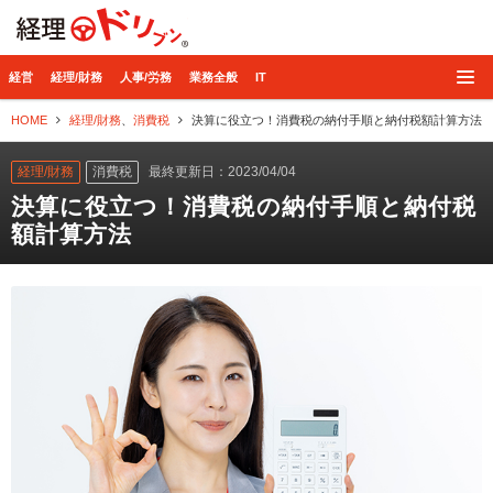
経理ドリブン
経営
経理/財務
人事/労務
業務全般
IT
HOME
経理/財務
、
消費税
決算に役立つ！消費税の納付手順と納付税額計算方法
経理/財務
消費税
最終更新日：2023/04/04
決算に役立つ！消費税の納付手順と納付税
額計算方法