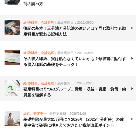
商の調べ方
経理/財務、会計処理
| 最終更新日：2022/08/30
簿記の基本！三分法と分記法の違いとは？同じ取引でも勘
定科目が変わる記帳方法
経理/財務、会計処理
| 最終更新日：2022/03/08
その収入印紙、実は貼らなくていいかも？領収書に貼付す
る収入印紙の基礎をチェック！
経理/財務、会計処理
| 最終更新日：2019/12/26
勘定科目の５つのグループ…費用・収益・資産・負債・純
資産を理解する
経営、確定申告
| 最終更新日：2026/01/06
基礎控除が最大95万円に？2026年（2025年分所得）の確
定申告で確実に押さえておきたい税制改正ポイント