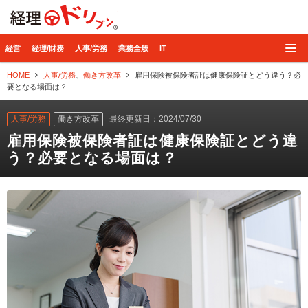
経理ドリブン
経営
経理/財務
人事/労務
業務全般
IT
HOME
人事/労務
、
働き方改革
雇用保険被保険者証は健康保険証とどう違う？必
要となる場面は？
人事/労務
働き方改革
最終更新日：2024/07/30
雇用保険被保険者証は健康保険証とどう違
う？必要となる場面は？