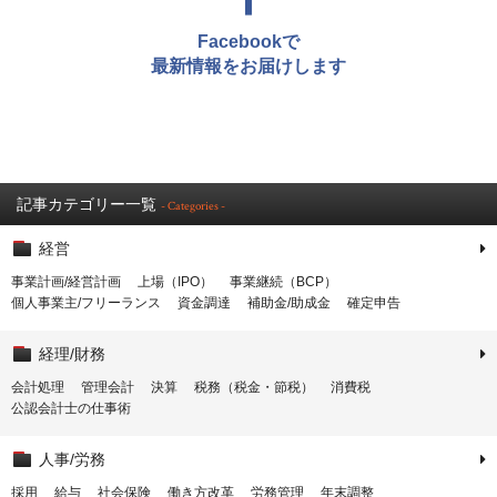
Facebookで
最新情報をお届けします
記事カテゴリー一覧
- Categories -
経営
事業計画/経営計画
上場（IPO）
事業継続（BCP）
個人事業主/フリーランス
資金調達
補助金/助成金
確定申告
経理/財務
会計処理
管理会計
決算
税務（税金・節税）
消費税
公認会計士の仕事術
人事/労務
採用
給与
社会保険
働き方改革
労務管理
年末調整