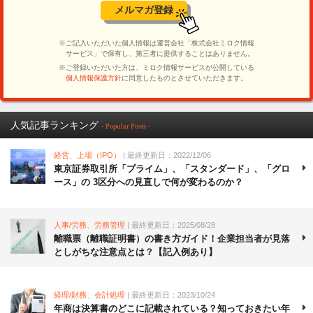
人気記事ランキング
- Popular Posts -
経営、上場（IPO）
| 最終更新日：2022/12/06
東京証券取引所「プライム」、「スタンダード」、「グロ
ース」の 3区分への見直しで何が変わるのか？
人事/労務、労務管理
| 最終更新日：2025/08/28
離職票（離職証明書）の書き方ガイド！企業担当者が見落
としがちな注意点とは？【記入例あり】
経理/財務、会計処理
| 最終更新日：2023/10/24
年商は決算書のどこに記載されている？知っておきたい年