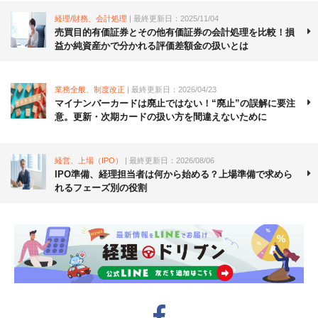
経理/財務、会計処理
| 最終更新日：2025/11/04
売買目的有価証券とその他有価証券の会計処理を比較！損
益か純資産かで分かれる評価差額金の扱いとは
業務全般、制度改正
| 最終更新日：2026/04/23
マイナンバーカードは廃止ではない！“廃止”の誤解に要注
意。更新・次期カードの扱い方を間違えないために
経営、上場（IPO）
| 最終更新日：2026/08/06
IPO準備、経理担当者は何から始める？上場準備で求めら
れるフェーズ別の役割