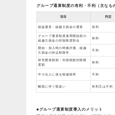
グループ通算制度の有利・不利（主なも
項目
判定
損益通算・繰越欠損金の通算
有利
グループ通算制度適用開始前の
有利
繰越欠損金の控除限度割合
開始・加入時の時価評価、繰越
不利
欠損金の持込制限等
研究開発税制・外国税額控除限
有利
度額
中小法人に係る軽減税率
不利
離脱に伴う取扱い
有利又は不利
■グループ通算制度導入のメリット