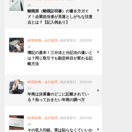
28
離職票（離職証明書）の書き方ガイ
ド！企業担当者が見落としがちな注意
点とは？【記入例あり】
経理/財務、会計処理
| 最終更新日：2022/08/
30
簿記の基本！三分法と分記法の違いと
は？同じ取引でも勘定科目が変わる記
帳方法
経理/財務、会計処理
| 最終更新日：2023/10/
24
年商は決算書のどこに記載されてい
る？知っておきたい年商の調べ方
経理/財務、会計処理
| 最終更新日：2022/03/
08
その収入印紙、実は貼らなくていいか