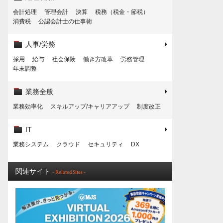
会計処理
管理会計
決算
税務（税金・節税）
消費税
公認会計士の仕事術
人事/労務
採用
給与
社会保険
働き方改革
労務管理
年末調整
業務全般
業務効率化
スキルアップ/キャリアアップ
制度改正
IT
業務システム
クラウド
セキュリティ
DX
関連サイト
- Related Sites -