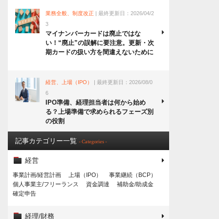
業務全般、制度改正
| 最終更新日：2026/04/2
3
マイナンバーカードは廃止ではな
い！“廃止”の誤解に要注意。更新・次
期カードの扱い方を間違えないために
経営、上場（IPO）
| 最終更新日：2026/08/0
6
IPO準備、経理担当者は何から始め
る？上場準備で求められるフェーズ別
の役割
記事カテゴリー一覧
- Categories -
経営
事業計画/経営計画
上場（IPO）
事業継続（BCP）
個人事業主/フリーランス
資金調達
補助金/助成金
確定申告
経理/財務