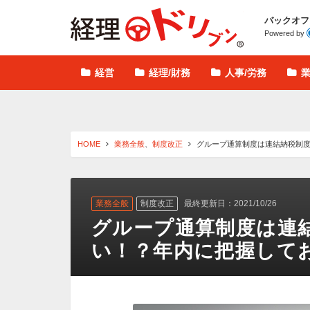
経理ドリブン
バックオフ
Powered by
経営
経理/財務
人事/労務
HOME
業務全般
、
制度改正
グループ通算制度は連結納税制度
業務全般
制度改正
最終更新日：2021/10/26
グループ通算制度は連
い！？年内に把握して