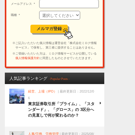
人気記事ランキング
- Popular Posts -
経営、上場（IPO）
| 最終更新日：2022/12/0
6
東京証券取引所「プライム」、「スタ
ンダード」、「グロース」の 3区分へ
の見直しで何が変わるのか？
人事/労務、労務管理
| 最終更新日：2025/08/