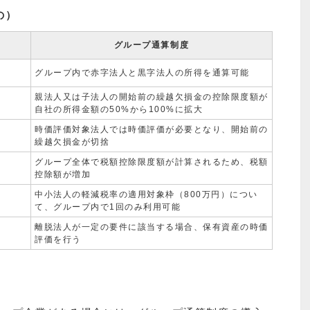
の）
グループ通算制度
グループ内で赤字法人と黒字法人の所得を通算可能
親法人又は子法人の開始前の繰越欠損金の控除限度額が
自社の所得金額の50%から100%に拡大
時価評価対象法人では時価評価が必要となり、開始前の
繰越欠損金が切捨
グループ全体で税額控除限度額が計算されるため、税額
控除額が増加
中小法人の軽減税率の適用対象枠（800万円）につい
て、グループ内で1回のみ利用可能
離脱法人が一定の要件に該当する場合、保有資産の時価
評価を行う