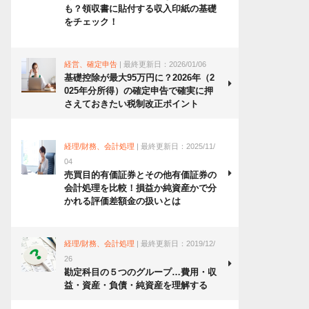
も？領収書に貼付する収入印紙の基礎
をチェック！
経営、確定申告
| 最終更新日：2026/01/06
基礎控除が最大95万円に？2026年（2
025年分所得）の確定申告で確実に押
さえておきたい税制改正ポイント
経理/財務、会計処理
| 最終更新日：2025/11/
04
売買目的有価証券とその他有価証券の
会計処理を比較！損益か純資産かで分
かれる評価差額金の扱いとは
経理/財務、会計処理
| 最終更新日：2019/12/
26
勘定科目の５つのグループ…費用・収
益・資産・負債・純資産を理解する