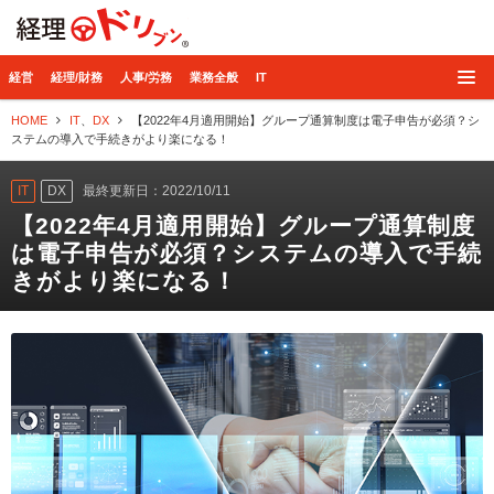
経理ドリブン
経営
経理/財務
人事/労務
業務全般
IT
HOME
IT
、
DX
【2022年4月適用開始】グループ通算制度は電子申告が必須？シ
ステムの導入で手続きがより楽になる！
IT
DX
最終更新日：2022/10/11
【2022年4月適用開始】グループ通算制度
は電子申告が必須？システムの導入で手続
きがより楽になる！