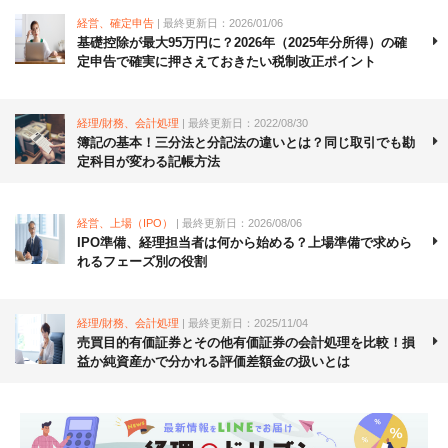
経営、確定申告
| 最終更新日：2026/01/06
基礎控除が最大95万円に？2026年（2025年分所得）の確
定申告で確実に押さえておきたい税制改正ポイント
経理/財務、会計処理
| 最終更新日：2022/08/30
簿記の基本！三分法と分記法の違いとは？同じ取引でも勘
定科目が変わる記帳方法
経営、上場（IPO）
| 最終更新日：2026/08/06
IPO準備、経理担当者は何から始める？上場準備で求めら
れるフェーズ別の役割
経理/財務、会計処理
| 最終更新日：2025/11/04
売買目的有価証券とその他有価証券の会計処理を比較！損
益か純資産かで分かれる評価差額金の扱いとは