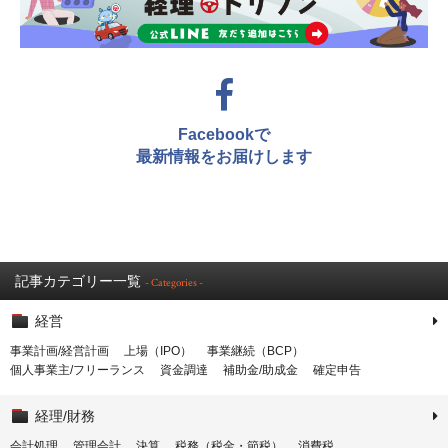
Facebookで
最新情報をお届けします
記事カテゴリー一覧
- Categories -
経営
事業計画/経営計画
上場（IPO）
事業継続（BCP）
個人事業主/フリーランス
資金調達
補助金/助成金
確定申告
経理/財務
会計処理
管理会計
決算
税務（税金・節税）
消費税