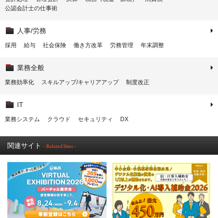
公認会計士の仕事術
人事/労務
採用
給与
社会保険
働き方改革
労務管理
年末調整
業務全般
業務効率化
スキルアップ/キャリアアップ
制度改正
IT
業務システム
クラウド
セキュリティ
DX
関連サイト
- Related Sites -