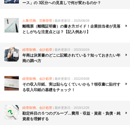
ース」の 3区分への見直しで何が変わるのか？
人事/労務、労務管理
| 最終更新日：2025/08/28
離職票（離職証明書）の書き方ガイド！企業担当者が見落
としがちな注意点とは？【記入例あり】
経理/財務、会計処理
| 最終更新日：2023/10/24
年商は決算書のどこに記載されている？知っておきたい年
商の調べ方
経理/財務、会計処理
| 最終更新日：2022/03/08
その収入印紙、実は貼らなくていいかも？領収書に貼付す
る収入印紙の基礎をチェック！
経理/財務、会計処理
| 最終更新日：2019/12/26
勘定科目の５つのグループ…費用・収益・資産・負債・純
資産を理解する