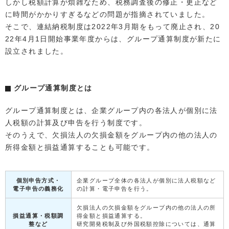
しかし税額計算が煩雑なため、税務調査後の修正・更正など
に時間がかかりすぎるなどの問題が指摘されていました。
そこで、連結納税制度は2022年3月期をもって廃止され、20
22年4月1日開始事業年度からは、グループ通算制度が新たに
設立されました。
グループ通算制度とは
グループ通算制度とは、企業グループ内の各法人が個別に法
人税額の計算及び申告を行う制度です。
そのうえで、欠損法人の欠損金額をグループ内の他の法人の
所得金額と損益通算することも可能です。
個別申告方式・
企業グループ全体の各法人が個別に法人税額など
電子申告の義務化
の計算・電子申告を行う。
欠損法人の欠損金額をグループ内の他の法人の所
損益通算・税額調
得金額と損益通算する。
整など
研究開発税制及び外国税額控除については、通算