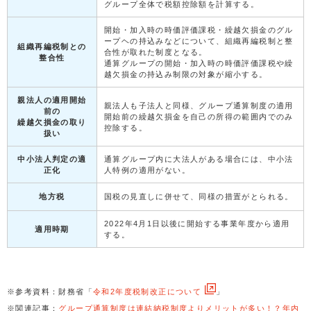
グループ全体で税額控除額を計算する。
開始・加入時の時価評価課税・繰越欠損金のグル
ープヘの持込みなどについて、組織再編税制と整
組織再編税制との
合性が取れた制度となる。
整合性
通算グループの開始・加入時の時価評価課税や繰
越欠損金の持込み制限の対象が縮小する。
親法人の適用開始
親法人も子法人と同様、グループ通算制度の適用
前の
開始前の繰越欠損金を自己の所得の範囲内でのみ
繰越欠損金の取り
控除する。
扱い
中小法人判定の適
通算グループ内に大法人がある場合には、中小法
正化
人特例の適用がない。
地方税
国税の見直しに併せて、同様の措置がとられる。
2022年4月1日以後に開始する事業年度から適用
適用時期
する。
※参考資料：財務省「
令和2年度税制改正について
」
※関連記事：
グループ通算制度は連結納税制度よりメリットが多い！？年内