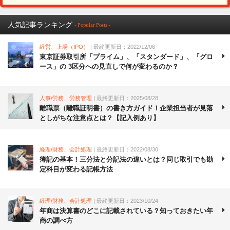
人気記事ランキング
- Popular Posts -
経営、上場（IPO）
| 最終更新日：2022/12/06
東京証券取引所「プライム」、「スタンダード」、「グロ
ース」の 3区分への見直しで何が変わるのか？
人事/労務、労務管理
| 最終更新日：2025/08/28
離職票（離職証明書）の書き方ガイド！企業担当者が見落
としがちな注意点とは？【記入例あり】
経理/財務、会計処理
| 最終更新日：2022/08/30
簿記の基本！三分法と分記法の違いとは？同じ取引でも勘
定科目が変わる記帳方法
経理/財務、会計処理
| 最終更新日：2023/10/24
年商は決算書のどこに記載されている？知っておきたい年
商の調べ方