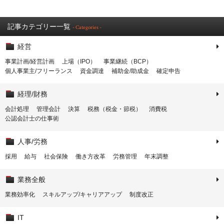
記事カテゴリー一覧
- Categories -
経営
事業計画/経営計画
上場（IPO）
事業継続（BCP）
個人事業主/フリーランス
資金調達
補助金/助成金
確定申告
経理/財務
会計処理
管理会計
決算
税務（税金・節税）
消費税
公認会計士の仕事術
人事/労務
採用
給与
社会保険
働き方改革
労務管理
年末調整
業務全般
業務効率化
スキルアップ/キャリアアップ
制度改正
IT