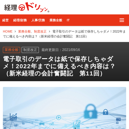
経理ドリブン
経営
経理/財務
人事/労務
業務全般
IT
HOME
業務全般
、
制度改正
電子取引のデータは紙で保存しちゃダメ！2022年ま
でに備えるべき内容は？（新米経理の会計奮闘記 第11回）
業務全般
制度改正
最終更新日：2021/09/16
電子取引のデータは紙で保存しちゃダ
メ！2022年までに備えるべき内容は？
（新米経理の会計奮闘記 第11回）