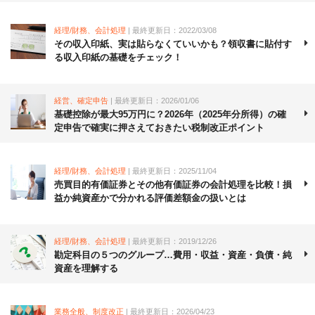
経理/財務、会計処理
| 最終更新日：2022/03/08
その収入印紙、実は貼らなくていいかも？領収書に貼付す
る収入印紙の基礎をチェック！
経営、確定申告
| 最終更新日：2026/01/06
基礎控除が最大95万円に？2026年（2025年分所得）の確
定申告で確実に押さえておきたい税制改正ポイント
経理/財務、会計処理
| 最終更新日：2025/11/04
売買目的有価証券とその他有価証券の会計処理を比較！損
益か純資産かで分かれる評価差額金の扱いとは
経理/財務、会計処理
| 最終更新日：2019/12/26
勘定科目の５つのグループ…費用・収益・資産・負債・純
資産を理解する
業務全般、制度改正
| 最終更新日：2026/04/23