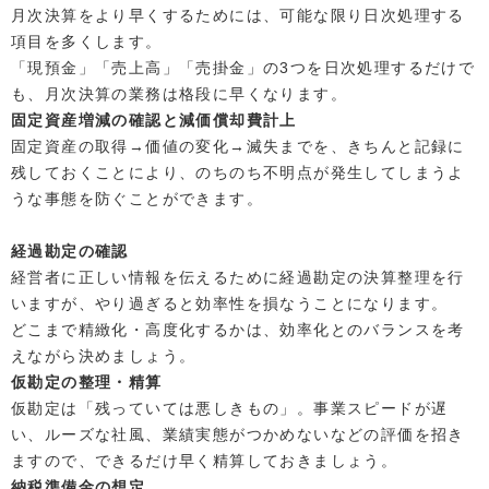
月次決算をより早くするためには、可能な限り日次処理する
項目を多くします。
「現預金」「売上高」「売掛金」の3つを日次処理するだけで
も、月次決算の業務は格段に早くなります。
固定資産増減の確認と減価償却費計上
固定資産の取得→価値の変化→滅失までを、きちんと記録に
残しておくことにより、のちのち不明点が発生してしまうよ
うな事態を防ぐことができます。
経過勘定の確認
経営者に正しい情報を伝えるために経過勘定の決算整理を行
いますが、やり過ぎると効率性を損なうことになります。
どこまで精緻化・高度化するかは、効率化とのバランスを考
えながら決めましょう。
仮勘定の整理・精算
仮勘定は「残っていては悪しきもの」。事業スピードが遅
い、ルーズな社風、業績実態がつかめないなどの評価を招き
ますので、できるだけ早く精算しておきましょう。
納税準備金の想定