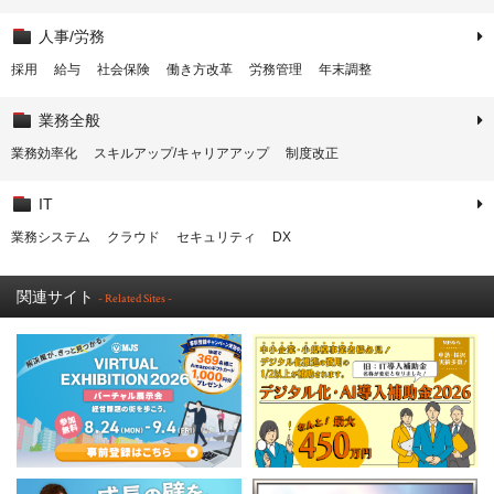
人事/労務
採用
給与
社会保険
働き方改革
労務管理
年末調整
業務全般
業務効率化
スキルアップ/キャリアアップ
制度改正
IT
業務システム
クラウド
セキュリティ
DX
関連サイト
- Related Sites -