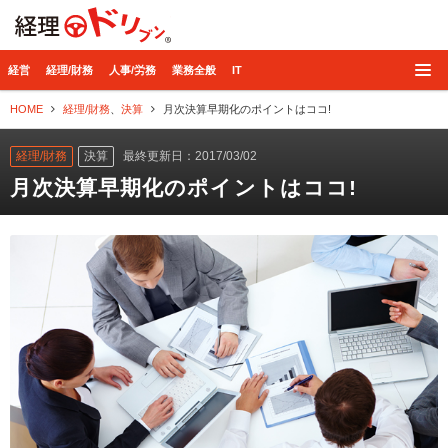
経理ドリブン
経営
経理/財務
人事/労務
業務全般
IT
HOME
経理/財務
、
決算
月次決算早期化のポイントはココ!
経理/財務
決算
最終更新日：2017/03/02
月次決算早期化のポイントはココ!