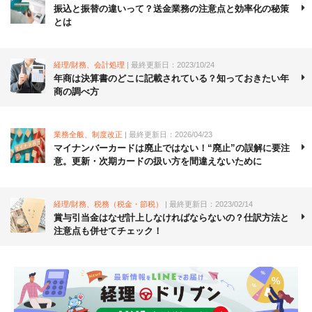
振込と振替の違いって？送金業務の注意点と効率化の秘策
とは
経理/財務、会計処理
| 最終更新日：2023/10/24
年商は決算書のどこに記載されている？知っておきたい年
商の調べ方
業務全般、制度改正
| 最終更新日：2026/04/23
マイナンバーカードは廃止ではない！“廃止”の誤解に要注
意。更新・次期カードの扱い方を間違えないために
経理/財務、税務（税金・節税）
| 最終更新日：2023/02/14
賞与引当金はなぜ計上しなければならないの？仕訳方法と
注意点も併せてチェック！