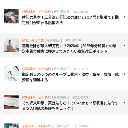
経理/財務、会計処理
| 最終更新日：2022/08/30
簿記の基本！三分法と分記法の違いとは？同じ取引でも勘
定科目が変わる記帳方法
経営、確定申告
| 最終更新日：2026/01/06
基礎控除が最大95万円に？2026年（2025年分所得）の確
定申告で確実に押さえておきたい税制改正ポイント
経理/財務、会計処理
| 最終更新日：2019/12/26
勘定科目の５つのグループ…費用・収益・資産・負債・純
資産を理解する
経理/財務、会計処理
| 最終更新日：2022/03/08
その収入印紙、実は貼らなくていいかも？領収書に貼付す
る収入印紙の基礎をチェック！
業務全般、業務効率化
| 最終更新日：2022/10/25