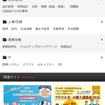
会計処理
管理会計
決算
税務（税金・節税）
消費税
公認会計士の仕事術
人事/労務
採用
給与
社会保険
働き方改革
労務管理
年末調整
業務全般
業務効率化
スキルアップ/キャリアアップ
制度改正
IT
業務システム
クラウド
セキュリティ
DX
関連サイト
- Related Sites -