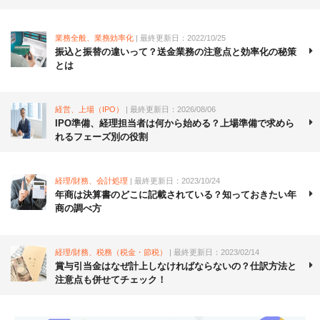
業務全般、業務効率化
| 最終更新日：2022/10/25
振込と振替の違いって？送金業務の注意点と効率化の秘策
とは
経営、上場（IPO）
| 最終更新日：2026/08/06
IPO準備、経理担当者は何から始める？上場準備で求めら
れるフェーズ別の役割
経理/財務、会計処理
| 最終更新日：2023/10/24
年商は決算書のどこに記載されている？知っておきたい年
商の調べ方
経理/財務、税務（税金・節税）
| 最終更新日：2023/02/14
賞与引当金はなぜ計上しなければならないの？仕訳方法と
注意点も併せてチェック！