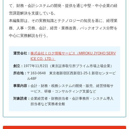
て、財務・会計システムの開発・提供を通じ中堅・中小企業の経
営課題解決を支援している。
本編集部は、その実務知識とテクノロジーの知見を基に、経理業
務、人事・労務、会計、経営・業務改善、バックオフィス分野を
中心に実務解説を行う。
運営会社：
株式会社ミロク情報サービス（MIROKU JYOHO SERV
ICE CO., LTD.）
創立：
1977年11月2日（東京証券取引所プライム市場上場企業）
所在地：
〒163-0648 東京都新宿区西新宿1-25-1 新宿センタービ
ル48F
事業内容：
会計・財務・税務システムの開発・販売、経営情報サ
ービス、研修・コンサルティング支援など
対象読者：
企業経営者・財務担当者・会計事務所・システム導入
担当者など実務者全般