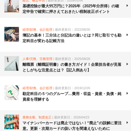
経営、確定申告
| 最終更新日：2026/01/06
基礎控除が最大95万円に？2026年（2025年分所得）の確
定申告で確実に押さえておきたい税制改正ポイント
経理/財務、会計処理
| 最終更新日：2022/08/30
簿記の基本！三分法と分記法の違いとは？同じ取引でも勘
定科目が変わる記帳方法
人事/労務、労務管理
| 最終更新日：2025/08/28
離職票（離職証明書）の書き方ガイド！企業担当者が見落
としがちな注意点とは？【記入例あり】
経理/財務、会計処理
| 最終更新日：2019/12/26
勘定科目の５つのグループ…費用・収益・資産・負債・純
資産を理解する
業務全般、制度改正
| 最終更新日：2026/04/23
マイナンバーカードは廃止ではない！“廃止”の誤解に要注
意。更新・次期カードの扱い方を間違えないために