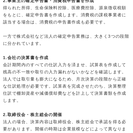
2.事業主の確定申告書・消費税申告書を作成
得られた所得、生命保険料控除、医療費控除、源泉徴収税額
をもとに、確定申告書を作成します。消費税の課税事業者に
該当する場合は、消費税の申告書作成も必要です。
一方で株式会社など法人の確定申告業務は、大きく3つの段階
に分かれています。
1.会社の決算書を作成
会計期間内のすべての仕訳入力を済ませ、試算表を作成して
残高の不一致や取引の入力漏れがないかなどを確認します。
法人では取引量も膨大になるため、月次決算の段階から正確
な仕訳処理が必要です。試算表を完成させたのち、決算整理
仕訳で棚卸資産や減価償却費などを計上して決算書類を作成
します。
2.取締役会・株主総会の開催
法人の場合、決算内容は取締役会、株主総会で承認を得る必
要があります。開催の時期は企業規模などによって異なりま