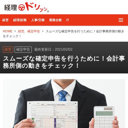
経理ドリブン
経営
経理/財務
人事/労務
業務全般
IT
HOME
経営
、
確定申告
スムーズな確定申告を行うために！会計事務所側の動き
をチェック！
経営
確定申告
最終更新日：2021/02/02
スムーズな確定申告を行うために！会計事
務所側の動きをチェック！