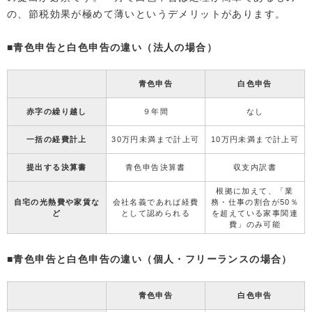
の、節税効果が極めて薄いというデメリットがあります。
■青色申告と白色申告の違い（法人の場合）
青色申告
白色申告
赤字の繰り越し
９年間
なし
一括の経費計上
30万円未満まで計上可
10万円未満まで計上可
提出する決算書
青色申告決算書
収支内訳書
根拠に加えて、「業
自宅の光熱費や家賃な
会社名義であれば経費
務・仕事の割合が50％
ど
として認められる
を超えている家事関連
費」のみ可能
■青色申告と白色申告の違い（個人・フリーランスの場合）
青色申告
白色申告