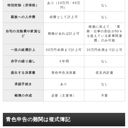
あり（10万円・65万
特別控除（所得税）
なし
円）
親族への人件費
経費として計上可
なし
根拠に加えて、「業
自宅の光熱費や家賃な
務・仕事の割合が50％
根拠があれば計上可
ど
を超えている家事関連
費」のみ可能
一括の経費計上
30万円未満まで計上可
10万円未満まで計上可
赤字の繰り越し
３年間
なし
提出する決算書
青色申告決算書
収支内訳書
承認手続き
あり
なし
帳簿の作成
必要（主要簿）
不要
青色申告の難関は複式簿記