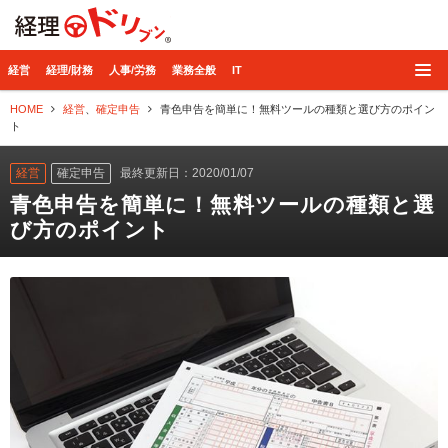
経理ドリブン
経営
経理/財務
人事/労務
業務全般
IT
HOME
経営
、
確定申告
青色申告を簡単に！無料ツールの種類と選び方のポイン
ト
経営
確定申告
最終更新日：2020/01/07
青色申告を簡単に！無料ツールの種類と選
び方のポイント