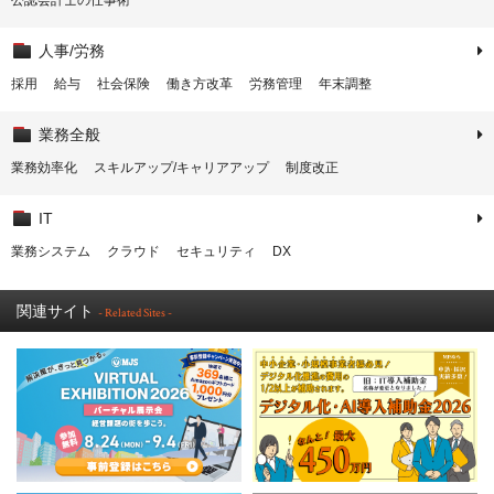
公認会計士の仕事術
人事/労務
採用
給与
社会保険
働き方改革
労務管理
年末調整
業務全般
業務効率化
スキルアップ/キャリアアップ
制度改正
IT
業務システム
クラウド
セキュリティ
DX
関連サイト
- Related Sites -