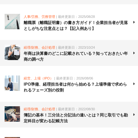
人事/労務、労務管理
| 最終更新日：2025/08/28
離職票（離職証明書）の書き方ガイド！企業担当者が見落
としがちな注意点とは？【記入例あり】
経理/財務、会計処理
| 最終更新日：2023/10/24
年商は決算書のどこに記載されている？知っておきたい年
商の調べ方
経営、上場（IPO）
| 最終更新日：2026/08/06
IPO準備、経理担当者は何から始める？上場準備で求めら
れるフェーズ別の役割
経理/財務、会計処理
| 最終更新日：2022/08/30
簿記の基本！三分法と分記法の違いとは？同じ取引でも勘
定科目が変わる記帳方法