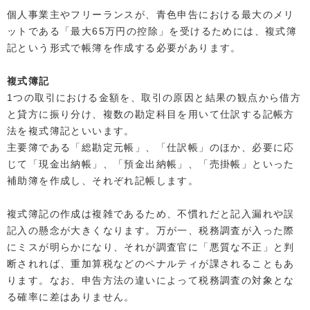
個人事業主やフリーランスが、青色申告における最大のメリ
ットである「最大65万円の控除」を受けるためには、複式簿
記という形式で帳簿を作成する必要があります。
複式簿記
1つの取引における金額を、取引の原因と結果の観点から借方
と貸方に振り分け、複数の勘定科目を用いて仕訳する記帳方
法を複式簿記といいます。
主要簿である「総勘定元帳」、「仕訳帳」のほか、必要に応
じて「現金出納帳」、「預金出納帳」、「売掛帳」といった
補助簿を作成し、それぞれ記帳します。
複式簿記の作成は複雑であるため、不慣れだと記入漏れや誤
記入の懸念が大きくなります。万が一、税務調査が入った際
にミスが明らかになり、それが調査官に「悪質な不正」と判
断されれば、重加算税などのペナルティが課されることもあ
ります。なお、申告方法の違いによって税務調査の対象とな
る確率に差はありません。