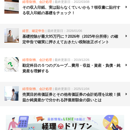
経理/財務、会計処理
| 最終更新日：2022/03/08
その収入印紙、実は貼らなくていいかも？領収書に貼付す
る収入印紙の基礎をチェック！
経営、確定申告
| 最終更新日：2026/01/06
基礎控除が最大95万円に？2026年（2025年分所得）の確
定申告で確実に押さえておきたい税制改正ポイント
経理/財務、会計処理
| 最終更新日：2019/12/26
勘定科目の５つのグループ…費用・収益・資産・負債・純
資産を理解する
経理/財務、会計処理
| 最終更新日：2025/11/04
売買目的有価証券とその他有価証券の会計処理を比較！損
益か純資産かで分かれる評価差額金の扱いとは