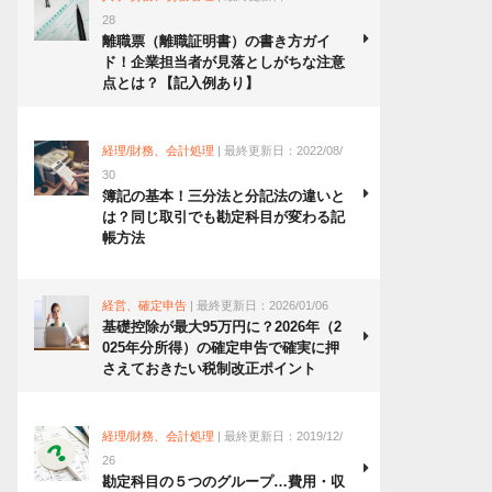
28
離職票（離職証明書）の書き方ガイ
ド！企業担当者が見落としがちな注意
点とは？【記入例あり】
経理/財務、会計処理
| 最終更新日：2022/08/
30
簿記の基本！三分法と分記法の違いと
は？同じ取引でも勘定科目が変わる記
帳方法
経営、確定申告
| 最終更新日：2026/01/06
基礎控除が最大95万円に？2026年（2
025年分所得）の確定申告で確実に押
さえておきたい税制改正ポイント
経理/財務、会計処理
| 最終更新日：2019/12/
26
勘定科目の５つのグループ…費用・収