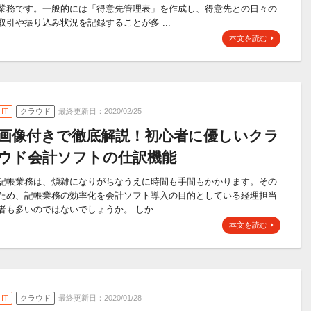
業務です。一般的には「得意先管理表」を作成し、得意先との日々の
取引や振り込み状況を記録することが多 ...
本文を読む
IT
クラウド
最終更新日：2020/02/25
画像付きで徹底解説！初心者に優しいクラ
ウド会計ソフトの仕訳機能
記帳業務は、煩雑になりがちなうえに時間も手間もかかります。その
ため、記帳業務の効率化を会計ソフト導入の目的としている経理担当
者も多いのではないでしょうか。 しか ...
本文を読む
IT
クラウド
最終更新日：2020/01/28