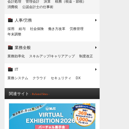
会計処理
管理会計
決算
税務（税金・節税）
消費税
公認会計士の仕事術
人事/労務
採用
給与
社会保険
働き方改革
労務管理
年末調整
業務全般
業務効率化
スキルアップ/キャリアアップ
制度改正
IT
業務システム
クラウド
セキュリティ
DX
関連サイト
- Related Sites -