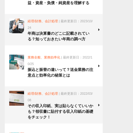
益・資産・負債・純資産を理解する
経理/財務、会計処理
| 最終更新日：2023/10/
24
年商は決算書のどこに記載されてい
る？知っておきたい年商の調べ方
業務全般、業務効率化
| 最終更新日：2022/1
0/25
振込と振替の違いって？送金業務の注
意点と効率化の秘策とは
経理/財務、会計処理
| 最終更新日：2022/03/
08
その収入印紙、実は貼らなくていいか
も？領収書に貼付する収入印紙の基礎
をチェック！