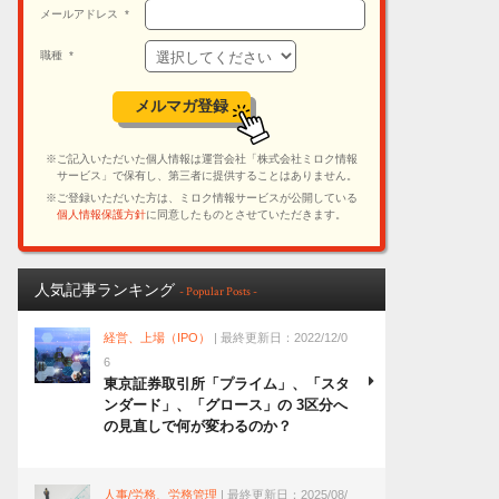
人気記事ランキング
- Popular Posts -
経営、上場（IPO）
| 最終更新日：2022/12/0
6
東京証券取引所「プライム」、「スタ
ンダード」、「グロース」の 3区分へ
の見直しで何が変わるのか？
人事/労務、労務管理
| 最終更新日：2025/08/