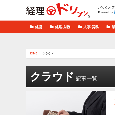
経理ドリブン
バックオフ
Powered by
経営
経理/財務
人事/労務
HOME
クラウド
クラウド
記事一覧