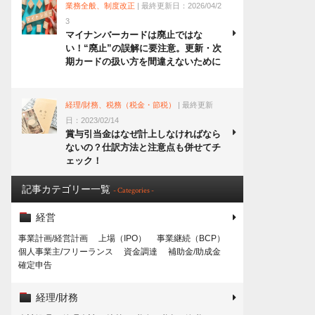
業務全般、制度改正
| 最終更新日：2026/04/2
3
マイナンバーカードは廃止ではな
い！“廃止”の誤解に要注意。更新・次
期カードの扱い方を間違えないために
経理/財務、税務（税金・節税）
| 最終更新
日：2023/02/14
賞与引当金はなぜ計上しなければなら
ないの？仕訳方法と注意点も併せてチ
ェック！
記事カテゴリー一覧
- Categories -
経営
事業計画/経営計画
上場（IPO）
事業継続（BCP）
個人事業主/フリーランス
資金調達
補助金/助成金
確定申告
経理/財務