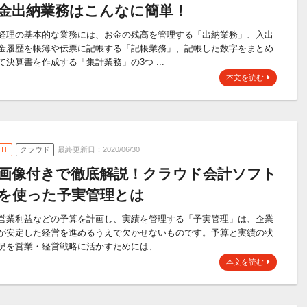
金出納業務はこんなに簡単！
経理の基本的な業務には、お金の残高を管理する「出納業務」、入出
金履歴を帳簿や伝票に記帳する「記帳業務」、記帳した数字をまとめ
て決算書を作成する「集計業務」の3つ ...
本文を読む
IT
クラウド
最終更新日：2020/06/30
画像付きで徹底解説！クラウド会計ソフト
を使った予実管理とは
営業利益などの予算を計画し、実績を管理する「予実管理」は、企業
が安定した経営を進めるうえで欠かせないものです。予算と実績の状
況を営業・経営戦略に活かすためには、 ...
本文を読む