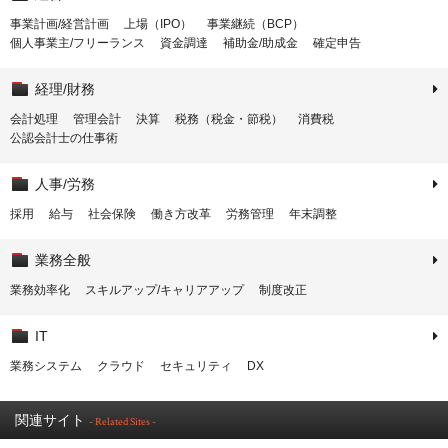
事業計画/経営計画
上場（IPO）
事業継続（BCP）
個人事業主/フリーランス
資金調達
補助金/助成金
確定申告
経理/財務
会計処理
管理会計
決算
税務（税金・節税）
消費税
公認会計士の仕事術
人事/労務
採用
給与
社会保険
働き方改革
労務管理
年末調整
業務全般
業務効率化
スキルアップ/キャリアアップ
制度改正
IT
業務システム
クラウド
セキュリティ
DX
関連サイト
- Related Sites -