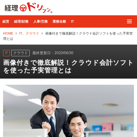
経理ドリブン
経営
経理/財務
人事/労務
業務全般
IT
HOME
IT
、
クラウド
画像付きで徹底解説！クラウド会計ソフトを使った予実管
理とは
IT
クラウド
最終更新日：2020/06/30
画像付きで徹底解説！クラウド会計ソフト
を使った予実管理とは