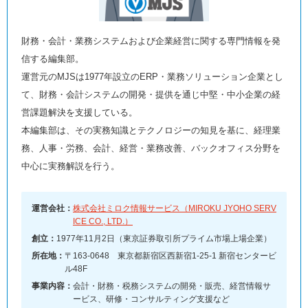
財務・会計・業務システムおよび企業経営に関する専門情報を発
信する編集部。
運営元のMJSは1977年設立のERP・業務ソリューション企業とし
て、財務・会計システムの開発・提供を通じ中堅・中小企業の経
営課題解決を支援している。
本編集部は、その実務知識とテクノロジーの知見を基に、経理業
務、人事・労務、会計、経営・業務改善、バックオフィス分野を
中心に実務解説を行う。
運営会社：
株式会社ミロク情報サービス（MIROKU JYOHO SERV
ICE CO., LTD.）
創立：
1977年11月2日（東京証券取引所プライム市場上場企業）
所在地：
〒163-0648 東京都新宿区西新宿1-25-1 新宿センタービ
ル48F
事業内容：
会計・財務・税務システムの開発・販売、経営情報サ
ービス、研修・コンサルティング支援など