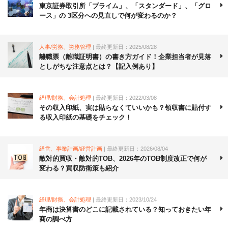
東京証券取引所「プライム」、「スタンダード」、「グロ
ース」の 3区分への見直しで何が変わるのか？
人事/労務、労務管理
| 最終更新日：2025/08/28
離職票（離職証明書）の書き方ガイド！企業担当者が見落
としがちな注意点とは？【記入例あり】
経理/財務、会計処理
| 最終更新日：2022/03/08
その収入印紙、実は貼らなくていいかも？領収書に貼付す
る収入印紙の基礎をチェック！
経営、事業計画/経営計画
| 最終更新日：2026/08/04
敵対的買収・敵対的TOB、2026年のTOB制度改正で何が
変わる？買収防衛策も紹介
経理/財務、会計処理
| 最終更新日：2023/10/24
年商は決算書のどこに記載されている？知っておきたい年
商の調べ方