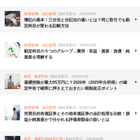
経理/財務、会計処理
| 最終更新日：2022/08/30
簿記の基本！三分法と分記法の違いとは？同じ取引でも勘
定科目が変わる記帳方法
経理/財務、会計処理
| 最終更新日：2019/12/26
勘定科目の５つのグループ…費用・収益・資産・負債・純
資産を理解する
経営、確定申告
| 最終更新日：2026/01/06
基礎控除が最大95万円に？2026年（2025年分所得）の確
定申告で確実に押さえておきたい税制改正ポイント
経理/財務、会計処理
| 最終更新日：2025/11/04
売買目的有価証券とその他有価証券の会計処理を比較！損
益か純資産かで分かれる評価差額金の扱いとは
経営、事業計画/経営計画
| 最終更新日：2023/08/08