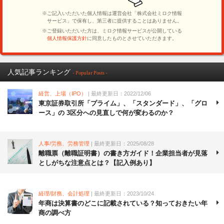
人気記事ランキング
- Popular Posts -
経営、上場（IPO）
| 最終更新日：2022/12/06
東京証券取引所「プライム」、「スタンダード」、「グロ
ース」の 3区分への見直しで何が変わるのか？
人事/労務、労務管理
| 最終更新日：2025/08/28
離職票（離職証明書）の書き方ガイド！企業担当者が見落
としがちな注意点とは？【記入例あり】
経理/財務、会計処理
| 最終更新日：2023/10/24
年商は決算書のどこに記載されている？知っておきたい年
商の調べ方