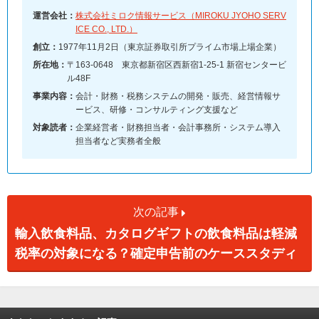
運営会社：
株式会社ミロク情報サービス（MIROKU JYOHO SERV
ICE CO., LTD.）
創立：
1977年11月2日（東京証券取引所プライム市場上場企業）
所在地：
〒163-0648 東京都新宿区西新宿1-25-1 新宿センタービ
ル48F
事業内容：
会計・財務・税務システムの開発・販売、経営情報サ
ービス、研修・コンサルティング支援など
対象読者：
企業経営者・財務担当者・会計事務所・システム導入
担当者など実務者全般
次の記事
輸入飲食料品、カタログギフトの飲食料品は軽減
税率の対象になる？確定申告前のケーススタディ