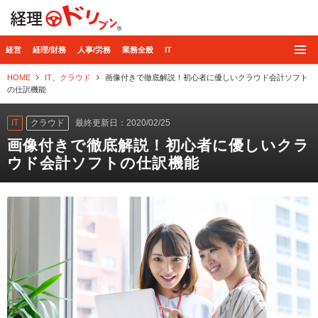
経理ドリブン
経営
経理/財務
人事/労務
業務全般
IT
HOME
IT
、
クラウド
画像付きで徹底解説！初心者に優しいクラウド会計ソフト
の仕訳機能
IT
クラウド
最終更新日：2020/02/25
画像付きで徹底解説！初心者に優しいクラ
ウド会計ソフトの仕訳機能