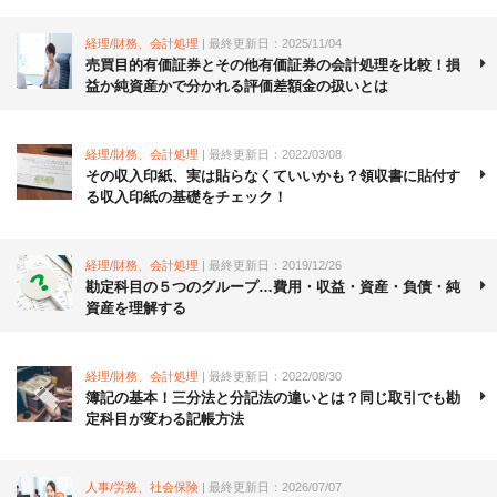
経理/財務、会計処理
| 最終更新日：2025/11/04
売買目的有価証券とその他有価証券の会計処理を比較！損
益か純資産かで分かれる評価差額金の扱いとは
経理/財務、会計処理
| 最終更新日：2022/03/08
その収入印紙、実は貼らなくていいかも？領収書に貼付す
る収入印紙の基礎をチェック！
経理/財務、会計処理
| 最終更新日：2019/12/26
勘定科目の５つのグループ…費用・収益・資産・負債・純
資産を理解する
経理/財務、会計処理
| 最終更新日：2022/08/30
簿記の基本！三分法と分記法の違いとは？同じ取引でも勘
定科目が変わる記帳方法
人事/労務、社会保険
| 最終更新日：2026/07/07