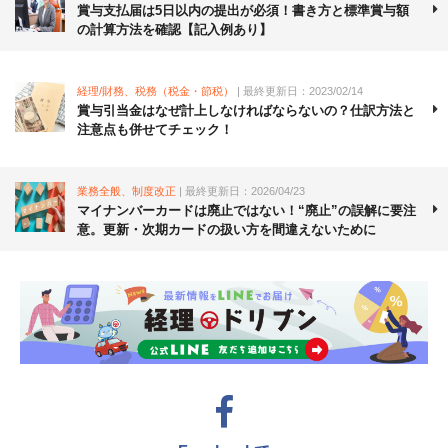
賞与支払届は5日以内の提出が必須！書き方と標準賞与額
の計算方法を確認【記入例あり】
経理/財務、税務（税金・節税）
| 最終更新日：2023/02/14
賞与引当金はなぜ計上しなければならないの？仕訳方法と
注意点も併せてチェック！
業務全般、制度改正
| 最終更新日：2026/04/23
マイナンバーカードは廃止ではない！“廃止”の誤解に要注
意。更新・次期カードの扱い方を間違えないために