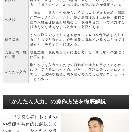
仕訳帳
端から仕訳を入力したい場合に適している。ただし、「借
方」「貸方」など、ある程度の簿記の知識が必要となる。
「借方」「貸方」が分からなくても入力できるため、簿記
が苦手な人向け。ただし、現金取引は現金出納帳、銀行口
出納帳
座の入出金は預金出納帳など、取引内容によって入力する
帳簿を切り替えながら入力する必要がある。
どんな取引でも入力できるほか、N:Nの複合仕訳を入力す
振替伝票
ることもできるため、経理業務に慣れている人にとっては
最もオールマイティに使える。
入金伝票・出
現金主義（飲食店など）に適している。掛け取引の処理に
金伝票
は不向き。
取引などを入力するだけで自動的に勘定科目が入力される
ので、初心者におすすめ。ただし、簿記に詳しい人にとっ
かんたん入力
ては、仕訳帳や振替伝票を使って入力した方が早いという
ことが多い。
「かんたん入力」の操作方法を徹底解説
ここでは初心者におすすめ
の機能を具体的に解説して
いきます。「かんたんクラ