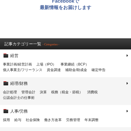
Facebookで
最新情報をお届けします
記事カテゴリー一覧
- Categories -
経営
事業計画/経営計画
上場（IPO）
事業継続（BCP）
個人事業主/フリーランス
資金調達
補助金/助成金
確定申告
経理/財務
会計処理
管理会計
決算
税務（税金・節税）
消費税
公認会計士の仕事術
人事/労務
採用
給与
社会保険
働き方改革
労務管理
年末調整