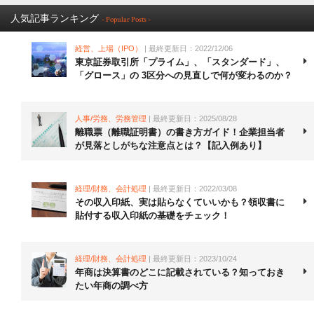
人気記事ランキング
- Popular Posts -
経営、上場（IPO）
| 最終更新日：2022/12/06
東京証券取引所「プライム」、「スタンダード」、
「グロース」の 3区分への見直しで何が変わるのか？
人事/労務、労務管理
| 最終更新日：2025/08/28
離職票（離職証明書）の書き方ガイド！企業担当者
が見落としがちな注意点とは？【記入例あり】
経理/財務、会計処理
| 最終更新日：2022/03/08
その収入印紙、実は貼らなくていいかも？領収書に
貼付する収入印紙の基礎をチェック！
経理/財務、会計処理
| 最終更新日：2023/10/24
年商は決算書のどこに記載されている？知っておき
たい年商の調べ方