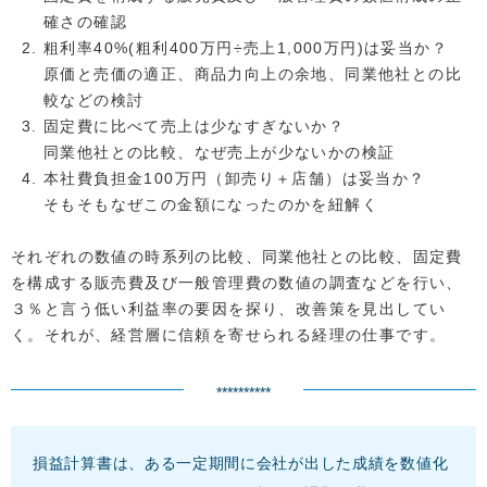
確さの確認
粗利率40%(粗利400万円÷売上1,000万円)は妥当か？
原価と売価の適正、商品力向上の余地、同業他社との比
較などの検討
固定費に比べて売上は少なすぎないか？
同業他社との比較、なぜ売上が少ないかの検証
本社費負担金100万円（卸売り＋店舗）は妥当か？
そもそもなぜこの金額になったのかを紐解く
それぞれの数値の時系列の比較、同業他社との比較、固定費
を構成する販売費及び一般管理費の数値の調査などを行い、
３％と言う低い利益率の要因を探り、改善策を見出してい
く。それが、経営層に信頼を寄せられる経理の仕事です。
**********
損益計算書は、ある一定期間に会社が出した成績を数値化