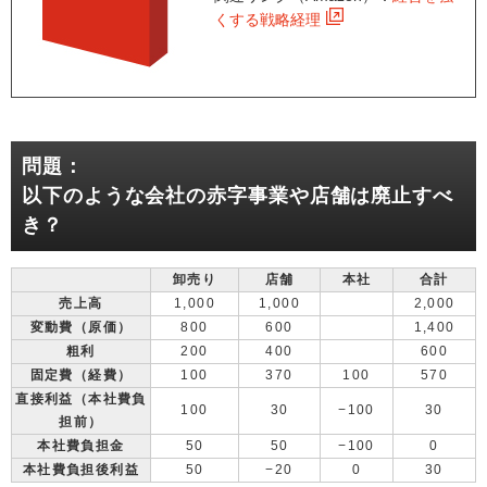
くする戦略経理
問題：
以下のような会社の赤字事業や店舗は廃止すべ
き？
卸売り
店舗
本社
合計
売上高
1,000
1,000
2,000
変動費（原価）
800
600
1,400
粗利
200
400
600
固定費（経費）
100
370
100
570
直接利益（本社費負
100
30
−100
30
担前）
本社費負担金
50
50
−100
0
本社費負担後利益
50
−20
0
30