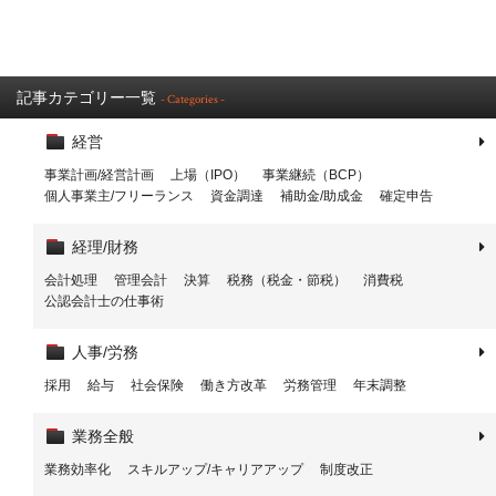
記事カテゴリー一覧
- Categories -
経営
事業計画/経営計画
上場（IPO）
事業継続（BCP）
個人事業主/フリーランス
資金調達
補助金/助成金
確定申告
経理/財務
会計処理
管理会計
決算
税務（税金・節税）
消費税
公認会計士の仕事術
人事/労務
採用
給与
社会保険
働き方改革
労務管理
年末調整
業務全般
業務効率化
スキルアップ/キャリアアップ
制度改正