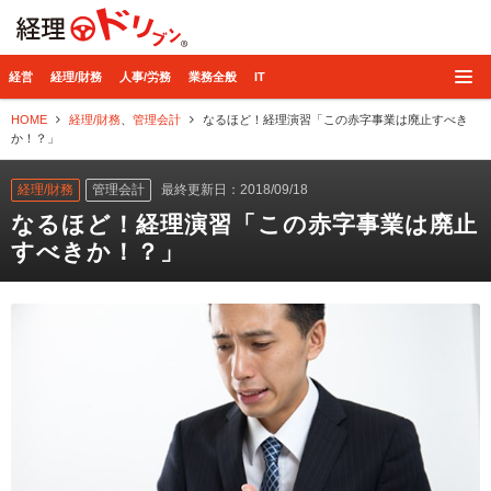
経理ドリブン
経営
経理/財務
人事/労務
業務全般
IT
HOME
経理/財務
、
管理会計
なるほど！経理演習「この赤字事業は廃止すべき
か！？」
経理/財務
管理会計
最終更新日：2018/09/18
なるほど！経理演習「この赤字事業は廃止
すべきか！？」