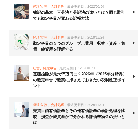
経理/財務、会計処理
| 最終更新日：2022/08/30
簿記の基本！三分法と分記法の違いとは？同じ取引
でも勘定科目が変わる記帳方法
経理/財務、会計処理
| 最終更新日：2019/12/26
勘定科目の５つのグループ…費用・収益・資産・負
債・純資産を理解する
経営、確定申告
| 最終更新日：2026/01/06
基礎控除が最大95万円に？2026年（2025年分所得）
の確定申告で確実に押さえておきたい税制改正ポイ
ント
経理/財務、会計処理
| 最終更新日：2025/11/04
売買目的有価証券とその他有価証券の会計処理を比
較！損益か純資産かで分かれる評価差額金の扱いと
は