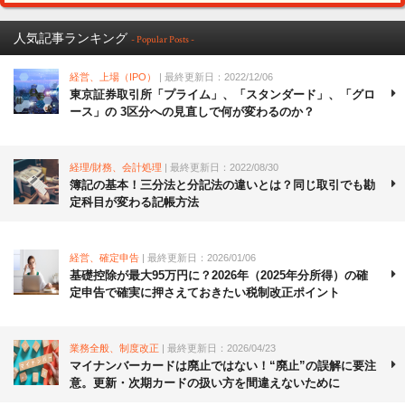
人気記事ランキング
- Popular Posts -
経営、上場（IPO）
| 最終更新日：2022/12/06
東京証券取引所「プライム」、「スタンダード」、「グロ
ース」の 3区分への見直しで何が変わるのか？
経理/財務、会計処理
| 最終更新日：2022/08/30
簿記の基本！三分法と分記法の違いとは？同じ取引でも勘
定科目が変わる記帳方法
経営、確定申告
| 最終更新日：2026/01/06
基礎控除が最大95万円に？2026年（2025年分所得）の確
定申告で確実に押さえておきたい税制改正ポイント
業務全般、制度改正
| 最終更新日：2026/04/23
マイナンバーカードは廃止ではない！“廃止”の誤解に要注
意。更新・次期カードの扱い方を間違えないために