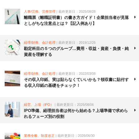
人事/労務、労務管理
| 最終更新日：2025/08/28
離職票（離職証明書）の書き方ガイド！企業担当者が見落
としがちな注意点とは？【記入例あり】
経理/財務、会計処理
| 最終更新日：2019/12/26
勘定科目の５つのグループ…費用・収益・資産・負債・純
資産を理解する
経理/財務、会計処理
| 最終更新日：2022/03/08
その収入印紙、実は貼らなくていいかも？領収書に貼付す
る収入印紙の基礎をチェック！
経営、上場（IPO）
| 最終更新日：2026/08/06
IPO準備、経理担当者は何から始める？上場準備で求めら
れるフェーズ別の役割
業務全般、制度改正
| 最終更新日：2026/06/30