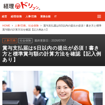
経理ドリブン
経営
経理/財務
人事/労務
業務全般
IT
HOME
人事/労務
、
社会保険
賞与支払届は5日以内の提出が必須！書き方と標準
賞与額の計算方法を確認【記入例あり】
人事/労務
社会保険
最終更新日：2026/07/07
賞与支払届は5日以内の提出が必須！書き
方と標準賞与額の計算方法を確認【記入例
あり】