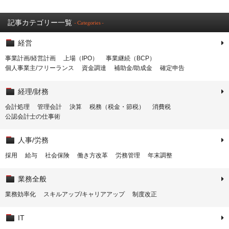
記事カテゴリー一覧
- Categories -
経営
事業計画/経営計画
上場（IPO）
事業継続（BCP）
個人事業主/フリーランス
資金調達
補助金/助成金
確定申告
経理/財務
会計処理
管理会計
決算
税務（税金・節税）
消費税
公認会計士の仕事術
人事/労務
採用
給与
社会保険
働き方改革
労務管理
年末調整
業務全般
業務効率化
スキルアップ/キャリアアップ
制度改正
IT