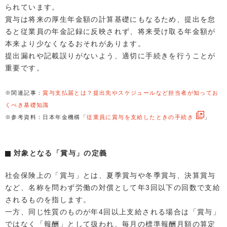
られています。
賞与は将来の厚生年金額の計算基礎にもなるため、提出を怠
ると従業員の年金記録に反映されず、将来受け取る年金額が
本来より少なくなるおそれがあります。
提出漏れや記載誤りがないよう、適切に手続きを行うことが
重要です。
※関連記事：
賞与支払届とは？提出先やスケジュールなど担当者が知ってお
くべき基礎知識
※参考資料：日本年金機構「
従業員に賞与を支給したときの手続き
」
対象となる「賞与」の定義
社会保険上の「賞与」とは、夏季賞与や冬季賞与、決算賞与
など、名称を問わず労働の対償として年3回以下の回数で支給
されるものを指します。
一方、同じ性質のものが年4回以上支給される場合は「賞与」
ではなく「報酬」として扱われ、毎月の標準報酬月額の算定