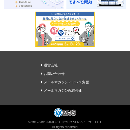
運営会社
お問い合わせ
メールマガジンアドレス変更
メールマガジン配信停止
経理ドリブンの無料メルマガに登録
© 2017-2026 MIROKU JYOHO SERVICE CO., LTD.
All rights reserved.