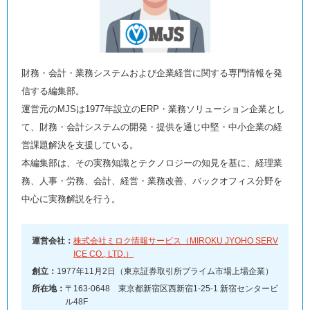
財務・会計・業務システムおよび企業経営に関する専門情報を発
信する編集部。
運営元のMJSは1977年設立のERP・業務ソリューション企業とし
て、財務・会計システムの開発・提供を通じ中堅・中小企業の経
営課題解決を支援している。
本編集部は、その実務知識とテクノロジーの知見を基に、経理業
務、人事・労務、会計、経営・業務改善、バックオフィス分野を
中心に実務解説を行う。
運営会社：
株式会社ミロク情報サービス（MIROKU JYOHO SERV
ICE CO., LTD.）
創立：
1977年11月2日（東京証券取引所プライム市場上場企業）
所在地：
〒163-0648 東京都新宿区西新宿1-25-1 新宿センタービ
ル48F