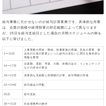
給与事務に欠かせないのが給与計算業務です。具体的な作業
は、企業の規模や経理部署の対応範囲によって異なります
が、25日を給与支給日とした場合の月間スケジュールの例を
以下に挙げました。
人事異動や昇給・降給、扶養家族の増減、氏名の変更、振
1〜13日
込先の口座の変更といった給与の支払いに関する基本的な
情報を整理
出退勤、遅刻、早退、欠勤、休暇のほか、インセンティブ
14〜17日
などの歩合の算出
18〜21日
具体的な支給額と控除額の計算。給与明細の作成
22〜24日
給与振込の手配
25日
給与支給
26〜31日
社会保険料の納付