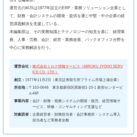
運営元のMJSは1977年設立のERP・業務ソリューション企業とし
て、財務・会計システムの開発・提供を通じ中堅・中小企業の経
営課題解決を支援している。
本編集部は、その実務知識とテクノロジーの知見を基に、経理業
務、人事・労務、会計、経営・業務改善、バックオフィス分野を
中心に実務解説を行う。
運営会社：
株式会社ミロク情報サービス（MIROKU JYOHO SERV
ICE CO., LTD.）
創立：
1977年11月2日（東京証券取引所プライム市場上場企業）
所在地：
〒163-0648 東京都新宿区西新宿1-25-1 新宿センタービ
ル48F
事業内容：
会計・財務・税務システムの開発・販売、経営情報サ
ービス、研修・コンサルティング支援など
対象読者：
企業経営者・財務担当者・会計事務所・システム導入
担当者など実務者全般