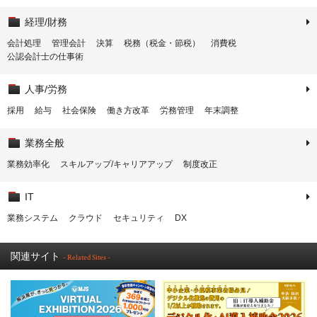
経理/財務
会計処理
管理会計
決算
税務（税金・節税）
消費税
公認会計士の仕事術
人事/労務
採用
給与
社会保険
働き方改革
労務管理
年末調整
業務全般
業務効率化
スキルアップ/キャリアアップ
制度改正
IT
業務システム
クラウド
セキュリティ
DX
関連サイト
- Related Sites -