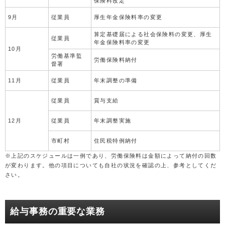
保険料改定
9月
従業員
厚生年金保険料率の変更
算定基礎届による社会保険料の変更、厚生
従業員
年金保険料率の変更
10月
労働基準監
労働保険料納付
督署
11月
従業員
年末調整の準備
従業員
賞与支給
12月
従業員
年末調整実施
市町村
住民税特例納付
※上記のスケジュールは一例であり、労働保険料は金額によって納付の回数
が変わります。他の項目についても自社の状況を確認の上、参考としてくだ
さい。
給与事務の重要な業務