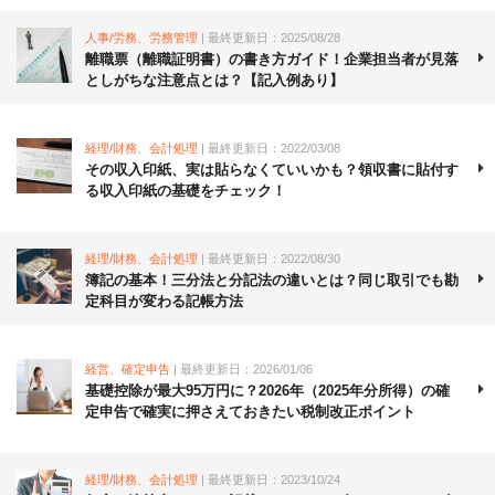
人事/労務、労務管理
| 最終更新日：2025/08/28
離職票（離職証明書）の書き方ガイド！企業担当者が見落
としがちな注意点とは？【記入例あり】
経理/財務、会計処理
| 最終更新日：2022/03/08
その収入印紙、実は貼らなくていいかも？領収書に貼付す
る収入印紙の基礎をチェック！
経理/財務、会計処理
| 最終更新日：2022/08/30
簿記の基本！三分法と分記法の違いとは？同じ取引でも勘
定科目が変わる記帳方法
経営、確定申告
| 最終更新日：2026/01/06
基礎控除が最大95万円に？2026年（2025年分所得）の確
定申告で確実に押さえておきたい税制改正ポイント
経理/財務、会計処理
| 最終更新日：2023/10/24