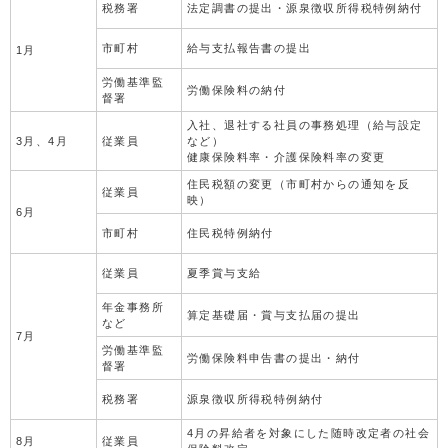
税務署
法定調書の提出・源泉徴収所得税特例納付
市町村
給与支払報告書の提出
1月
労働基準監
労働保険料の納付
督署
入社、退社する社員の事務処理（給与設定
3月、4月
従業員
など）
健康保険料率・介護保険料率の変更
住民税額の変更（市町村からの通知を反
従業員
映）
6月
市町村
住民税特例納付
従業員
夏季賞与支給
年金事務所
算定基礎届・賞与支払届の提出
など
7月
労働基準監
労働保険料申告書の提出・納付
督署
税務署
源泉徴収所得税特例納付
4月の昇給者を対象にした随時改定者の社会
8月
従業員