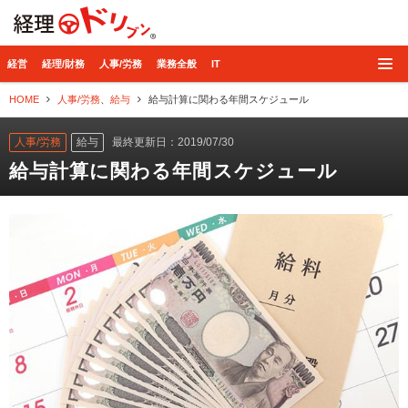
経理ドリブン
経営
経理/財務
人事/労務
業務全般
IT
HOME
人事/労務
、
給与
給与計算に関わる年間スケジュール
人事/労務
給与
最終更新日：2019/07/30
給与計算に関わる年間スケジュール