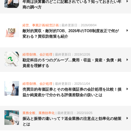
年商は決算書のどこに記載されている？知っておきたい年
商の調べ方
経営、事業計画/経営計画
| 最終更新日：2026/08/04
敵対的買収・敵対的TOB、2026年のTOB制度改正で何が
変わる？買収防衛策も紹介
経理/財務、会計処理
| 最終更新日：2019/12/26
勘定科目の５つのグループ…費用・収益・資産・負債・純
資産を理解する
経理/財務、会計処理
| 最終更新日：2025/11/04
売買目的有価証券とその他有価証券の会計処理を比較！損
益か純資産かで分かれる評価差額金の扱いとは
業務全般、業務効率化
| 最終更新日：2022/10/25
振込と振替の違いって？送金業務の注意点と効率化の秘策
とは