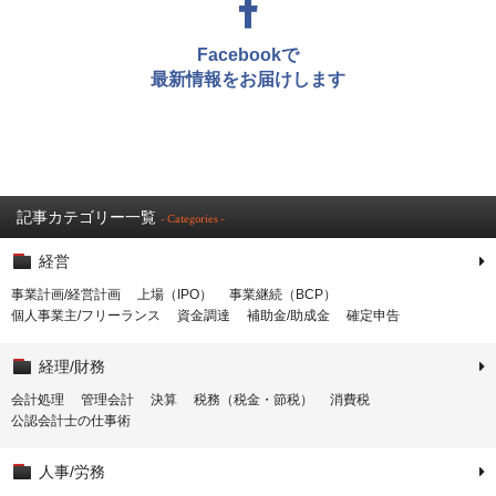
Facebookで
最新情報をお届けします
記事カテゴリー一覧
- Categories -
経営
事業計画/経営計画
上場（IPO）
事業継続（BCP）
個人事業主/フリーランス
資金調達
補助金/助成金
確定申告
経理/財務
会計処理
管理会計
決算
税務（税金・節税）
消費税
公認会計士の仕事術
人事/労務