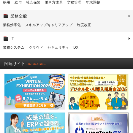
採用
給与
社会保険
働き方改革
労務管理
年末調整
業務全般
業務効率化
スキルアップ/キャリアアップ
制度改正
IT
業務システム
クラウド
セキュリティ
DX
関連サイト
- Related Sites -