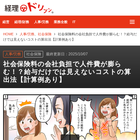
経理ドリブン
経営
経理/財務
人事/労務
業務全般
IT
HOME
人事/労務
、
社会保険
社会保険料の会社負担で人件費が膨らむ！？給与だ
けでは見えないコストの算出法【計算例あり】
人事/労務
社会保険
最終更新日：2025/10/07
社会保険料の会社負担で人件費が膨ら
む！？給与だけでは見えないコストの算
出法【計算例あり】