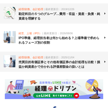
経理/財務、会計処理
| 最終更新日：2019/12/26
勘定科目の５つのグループ…費用・収益・資産・負債・純
資産を理解する
経営、上場（IPO）
| 最終更新日：2026/08/06
IPO準備、経理担当者は何から始める？上場準備で求めら
れるフェーズ別の役割
経理/財務、会計処理
| 最終更新日：2025/11/04
売買目的有価証券とその他有価証券の会計処理を比較！損
益か純資産かで分かれる評価差額金の扱いとは