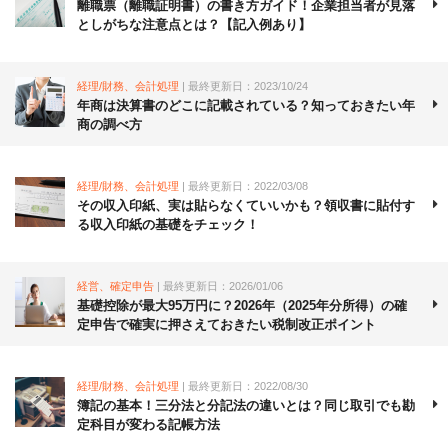
離職票（離職証明書）の書き方ガイド！企業担当者が見落
としがちな注意点とは？【記入例あり】
経理/財務、会計処理
| 最終更新日：2023/10/24
年商は決算書のどこに記載されている？知っておきたい年
商の調べ方
経理/財務、会計処理
| 最終更新日：2022/03/08
その収入印紙、実は貼らなくていいかも？領収書に貼付す
る収入印紙の基礎をチェック！
経営、確定申告
| 最終更新日：2026/01/06
基礎控除が最大95万円に？2026年（2025年分所得）の確
定申告で確実に押さえておきたい税制改正ポイント
経理/財務、会計処理
| 最終更新日：2022/08/30
簿記の基本！三分法と分記法の違いとは？同じ取引でも勘
定科目が変わる記帳方法