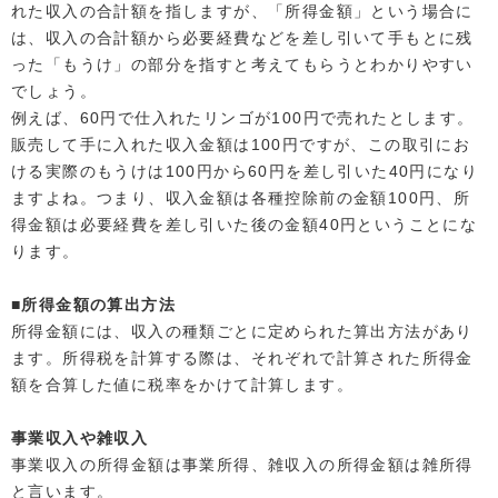
れた収入の合計額を指しますが、「所得金額」という場合に
は、収入の合計額から必要経費などを差し引いて手もとに残
った「もうけ」の部分を指すと考えてもらうとわかりやすい
でしょう。
例えば、60円で仕入れたリンゴが100円で売れたとします。
販売して手に入れた収入金額は100円ですが、この取引にお
ける実際のもうけは100円から60円を差し引いた40円になり
ますよね。つまり、収入金額は各種控除前の金額100円、所
得金額は必要経費を差し引いた後の金額40円ということにな
ります。
■所得金額の算出方法
所得金額には、収入の種類ごとに定められた算出方法があり
ます。所得税を計算する際は、それぞれで計算された所得金
額を合算した値に税率をかけて計算します。
事業収入や雑収入
事業収入の所得金額は事業所得、雑収入の所得金額は雑所得
と言います。