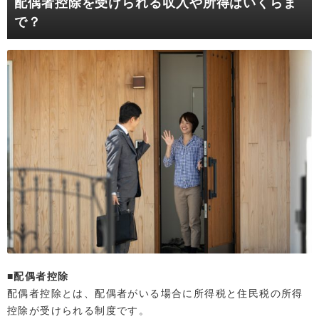
配偶者控除を受けられる収入や所得はいくらま
で？
■配偶者控除
配偶者控除とは、配偶者がいる場合に所得税と住民税の所得
控除が受けられる制度です。