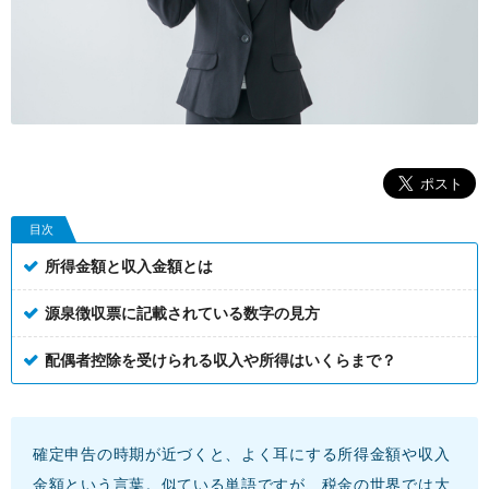
目次
所得金額と収入金額とは
源泉徴収票に記載されている数字の見方
配偶者控除を受けられる収入や所得はいくらまで？
確定申告の時期が近づくと、よく耳にする所得金額や収入
金額という言葉。似ている単語ですが、税金の世界では大