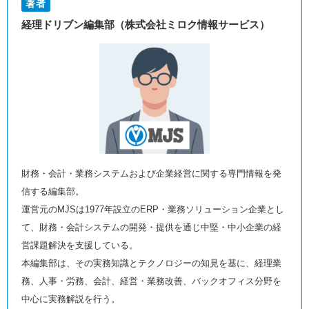
著者
経理ドリブン編集部（株式会社ミロク情報サービス）
財務・会計・業務システムおよび企業経営に関する専門情報を発
信する編集部。
運営元のMJSは1977年設立のERP・業務ソリューション企業とし
て、財務・会計システムの開発・提供を通じ中堅・中小企業の経
営課題解決を支援している。
本編集部は、その実務知識とテクノロジーの知見を基に、経理業
務、人事・労務、会計、経営・業務改善、バックオフィス分野を
中心に実務解説を行う。