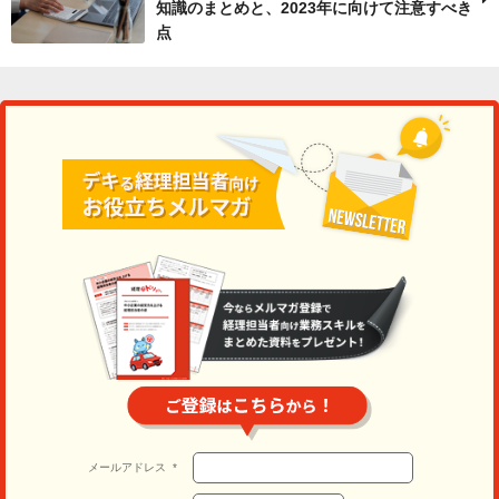
知識のまとめと、2023年に向けて注意すべき
点