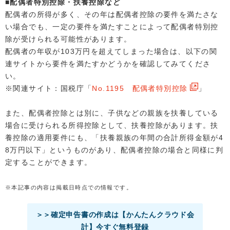
■配偶者特別控除・扶養控除など
配偶者の所得が多く、その年は配偶者控除の要件を満たさな
い場合でも、一定の要件を満たすことによって配偶者特別控
除が受けられる可能性があります。
配偶者の年収が103万円を超えてしまった場合は、以下の関
連サイトから要件を満たすかどうかを確認してみてくださ
い。
※関連サイト：国税庁「
No.1195 配偶者特別控除
」
また、配偶者控除とは別に、子供などの親族を扶養している
場合に受けられる所得控除として、扶養控除があります。扶
養控除の適用要件にも、「扶養親族の年間の合計所得金額が4
8万円以下」というものがあり、配偶者控除の場合と同様に判
定することができます。
※本記事の内容は掲載日時点での情報です。
＞＞確定申告書の作成は【かんたんクラウド会
計】今すぐ無料登録