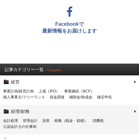
Facebookで
最新情報をお届けします
記事カテゴリー一覧
- Categories -
経営
事業計画/経営計画
上場（IPO）
事業継続（BCP）
個人事業主/フリーランス
資金調達
補助金/助成金
確定申告
経理/財務
会計処理
管理会計
決算
税務（税金・節税）
消費税
公認会計士の仕事術