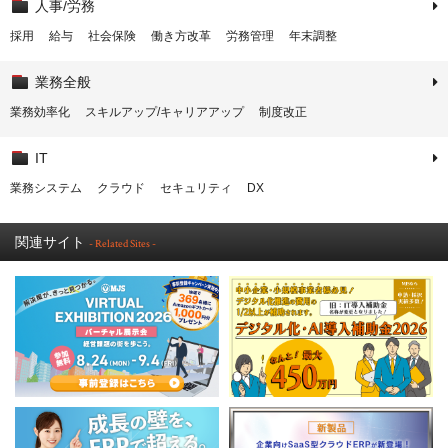
人事/労務
採用
給与
社会保険
働き方改革
労務管理
年末調整
業務全般
業務効率化
スキルアップ/キャリアアップ
制度改正
IT
業務システム
クラウド
セキュリティ
DX
関連サイト
- Related Sites -