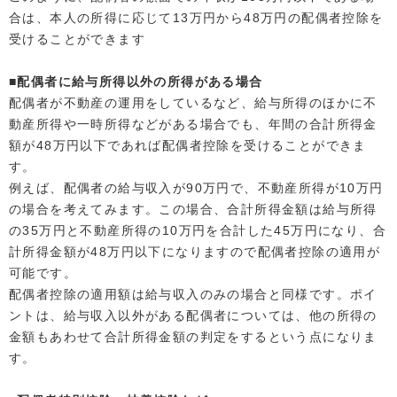
合は、本人の所得に応じて13万円から48万円の配偶者控除を
受けることができます
■配偶者に給与所得以外の所得がある場合
配偶者が不動産の運用をしているなど、給与所得のほかに不
動産所得や一時所得などがある場合でも、年間の合計所得金
額が48万円以下であれば配偶者控除を受けることができま
す。
例えば、配偶者の給与収入が90万円で、不動産所得が10万円
の場合を考えてみます。この場合、合計所得金額は給与所得
の35万円と不動産所得の10万円を合計した45万円になり、合
計所得金額が48万円以下になりますので配偶者控除の適用が
可能です。
配偶者控除の適用額は給与収入のみの場合と同様です。ポイ
ントは、給与収入以外がある配偶者については、他の所得の
金額もあわせて合計所得金額の判定をするという点になりま
す。