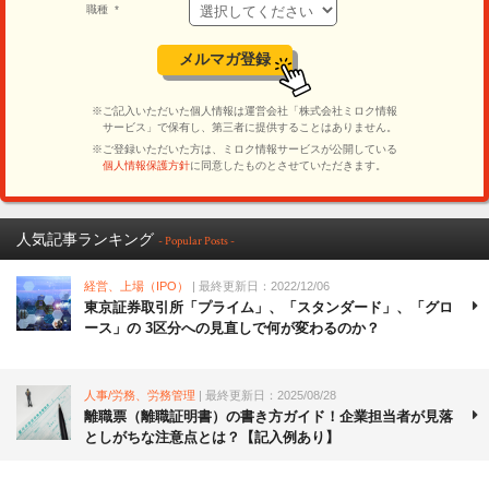
人気記事ランキング
- Popular Posts -
経営、上場（IPO）
| 最終更新日：2022/12/06
東京証券取引所「プライム」、「スタンダード」、「グロ
ース」の 3区分への見直しで何が変わるのか？
人事/労務、労務管理
| 最終更新日：2025/08/28
離職票（離職証明書）の書き方ガイド！企業担当者が見落
としがちな注意点とは？【記入例あり】