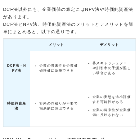
DCF法以外にも、企業価値の算定にはNPV法や時価純資産法
があります。
DCF法とNPV法、時価純資産法のメリットとデメリットを簡
単にまとめると、以下の通りです。
メリット
デメリット
将来キャッシュフロー
DCF法・N
企業の将来性を企業価
や割引率の予測が難し
PV法
値評価に反映できる
い場合がある
企業の実態を過小評価
する可能性がある
時価純資産
将来の見積りが不要で
法
簡易的に算出できる
企業の将来性が企業価
値に反映されない