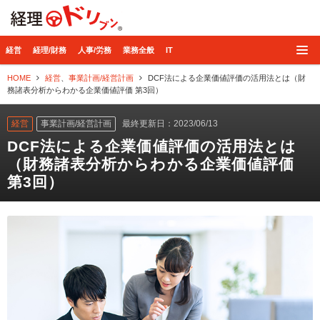
経理ドリブン
経営
経理/財務
人事/労務
業務全般
IT
HOME
経営
、
事業計画/経営計画
DCF法による企業価値評価の活用法とは（財
務諸表分析からわかる企業価値評価 第3回）
経営
事業計画/経営計画
最終更新日：2023/06/13
DCF法による企業価値評価の活用法とは
（財務諸表分析からわかる企業価値評価
第3回）