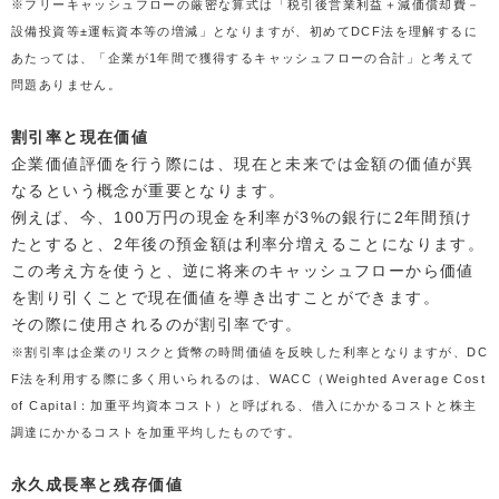
※フリーキャッシュフローの厳密な算式は「税引後営業利益＋減価償却費－
設備投資等±運転資本等の増減」となりますが、初めてDCF法を理解するに
あたっては、「企業が1年間で獲得するキャッシュフローの合計」と考えて
問題ありません。
割引率と現在価値
企業価値評価を行う際には、現在と未来では金額の価値が異
なるという概念が重要となります。
例えば、今、100万円の現金を利率が3%の銀行に2年間預け
たとすると、2年後の預金額は利率分増えることになります。
この考え方を使うと、逆に将来のキャッシュフローから価値
を割り引くことで現在価値を導き出すことができます。
その際に使用されるのが割引率です。
※割引率は企業のリスクと貨幣の時間価値を反映した利率となりますが、DC
F法を利用する際に多く用いられるのは、WACC（Weighted Average Cost
of Capital：加重平均資本コスト）と呼ばれる、借入にかかるコストと株主
調達にかかるコストを加重平均したものです。
永久成長率と残存価値