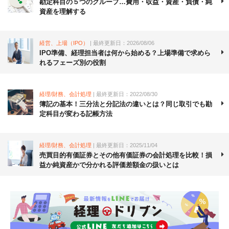
勘定科目の５つのグループ…費用・収益・資産・負債・純
資産を理解する
経営、上場（IPO）
| 最終更新日：2026/08/06
IPO準備、経理担当者は何から始める？上場準備で求めら
れるフェーズ別の役割
経理/財務、会計処理
| 最終更新日：2022/08/30
簿記の基本！三分法と分記法の違いとは？同じ取引でも勘
定科目が変わる記帳方法
経理/財務、会計処理
| 最終更新日：2025/11/04
売買目的有価証券とその他有価証券の会計処理を比較！損
益か純資産かで分かれる評価差額金の扱いとは