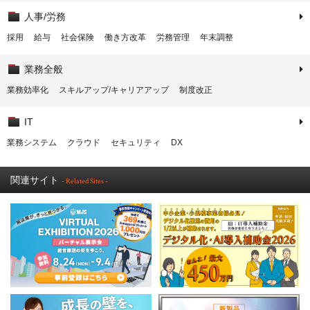
人事/労務
採用
給与
社会保険
働き方改革
労務管理
年末調整
業務全般
業務効率化
スキルアップ/キャリアアップ
制度改正
IT
業務システム
クラウド
セキュリティ
DX
関連サイト
- Related Sites -