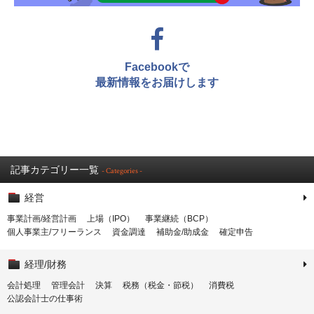
Facebookで
最新情報をお届けします
記事カテゴリー一覧
- Categories -
経営
事業計画/経営計画
上場（IPO）
事業継続（BCP）
個人事業主/フリーランス
資金調達
補助金/助成金
確定申告
経理/財務
会計処理
管理会計
決算
税務（税金・節税）
消費税
公認会計士の仕事術