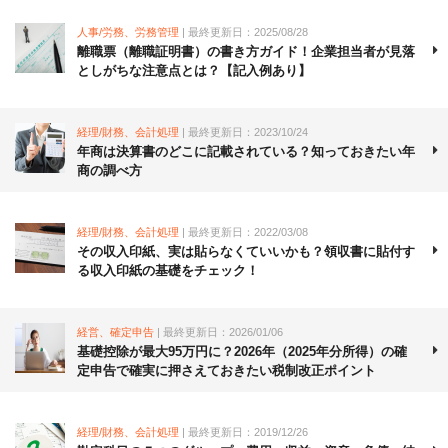
人事/労務、労務管理
| 最終更新日：2025/08/28
離職票（離職証明書）の書き方ガイド！企業担当者が見落
としがちな注意点とは？【記入例あり】
経理/財務、会計処理
| 最終更新日：2023/10/24
年商は決算書のどこに記載されている？知っておきたい年
商の調べ方
経理/財務、会計処理
| 最終更新日：2022/03/08
その収入印紙、実は貼らなくていいかも？領収書に貼付す
る収入印紙の基礎をチェック！
経営、確定申告
| 最終更新日：2026/01/06
基礎控除が最大95万円に？2026年（2025年分所得）の確
定申告で確実に押さえておきたい税制改正ポイント
経理/財務、会計処理
| 最終更新日：2019/12/26