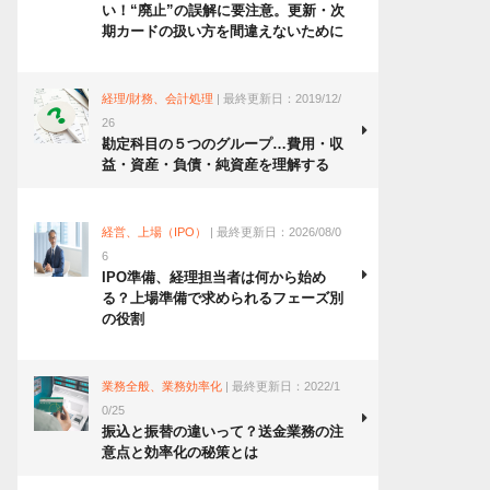
い！“廃止”の誤解に要注意。更新・次
期カードの扱い方を間違えないために
経理/財務、会計処理
| 最終更新日：2019/12/
26
勘定科目の５つのグループ…費用・収
益・資産・負債・純資産を理解する
経営、上場（IPO）
| 最終更新日：2026/08/0
6
IPO準備、経理担当者は何から始め
る？上場準備で求められるフェーズ別
の役割
業務全般、業務効率化
| 最終更新日：2022/1
0/25
振込と振替の違いって？送金業務の注
意点と効率化の秘策とは