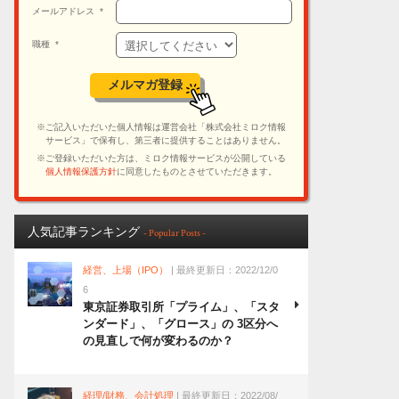
人気記事ランキング
- Popular Posts -
経営、上場（IPO）
| 最終更新日：2022/12/0
6
東京証券取引所「プライム」、「スタ
ンダード」、「グロース」の 3区分へ
の見直しで何が変わるのか？
経理/財務、会計処理
| 最終更新日：2022/08/