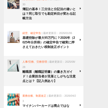
30
簿記の基本！三分法と分記法の違いと
は？同じ取引でも勘定科目が変わる記
帳方法
経営、確定申告
| 最終更新日：2026/01/06
基礎控除が最大95万円に？2026年（2
025年分所得）の確定申告で確実に押
さえておきたい税制改正ポイント
人事/労務、労務管理
| 最終更新日：2025/08/
28
離職票（離職証明書）の書き方ガイ
ド！企業担当者が見落としがちな注意
点とは？【記入例あり】
業務全般、制度改正
| 最終更新日：2026/04/2
3
マイナンバーカードは廃止ではな