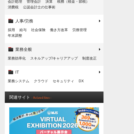
会計処理
管理会計
決算
税務（税金・節税）
消費税
公認会計士の仕事術
人事/労務
採用
給与
社会保険
働き方改革
労務管理
年末調整
業務全般
業務効率化
スキルアップ/キャリアアップ
制度改正
IT
業務システム
クラウド
セキュリティ
DX
関連サイト
- Related Sites -