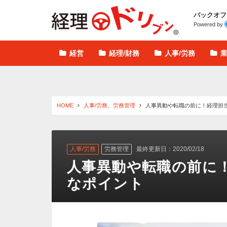
経理ドリブン
バックオフ
Powered by
経営
経理/財務
人事/労務
HOME
人事/労務
、
労務管理
人事異動や転職の前に！経理担
人事/労務
労務管理
最終更新日：2020/02/18
人事異動や転職の前に
なポイント