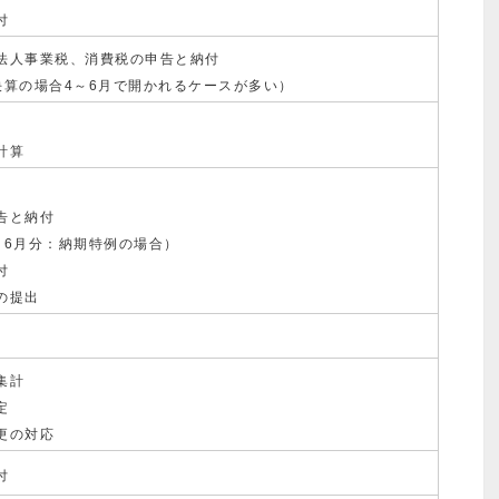
付
法人事業税、消費税の申告と納付
決算の場合4～6月で開かれるケースが多い）
計算
告と納付
～6月分：納期特例の場合）
付
の提出
集計
定
更の対応
付