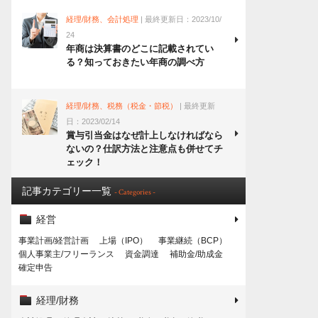
経理/財務、会計処理
| 最終更新日：2023/10/
24
年商は決算書のどこに記載されてい
る？知っておきたい年商の調べ方
経理/財務、税務（税金・節税）
| 最終更新
日：2023/02/14
賞与引当金はなぜ計上しなければなら
ないの？仕訳方法と注意点も併せてチ
ェック！
記事カテゴリー一覧
- Categories -
経営
事業計画/経営計画
上場（IPO）
事業継続（BCP）
個人事業主/フリーランス
資金調達
補助金/助成金
確定申告
経理/財務