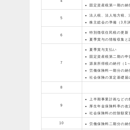
4
固定資産税第一期の納
法人税、法人地方税、
5
株主総会の準備（3月
特別徴収住民税の更新
6
夏季賞与の情報収集と
夏季賞与支払い
固定資産税第二期の申
7
源泉所得税の納付（1
労働保険料一期分の納
社会保険の算定基礎届
8
上半期事業計画などの
9
厚生年金保険料率の改
社会保険料の控除額変
10
労働保険料二期分の納