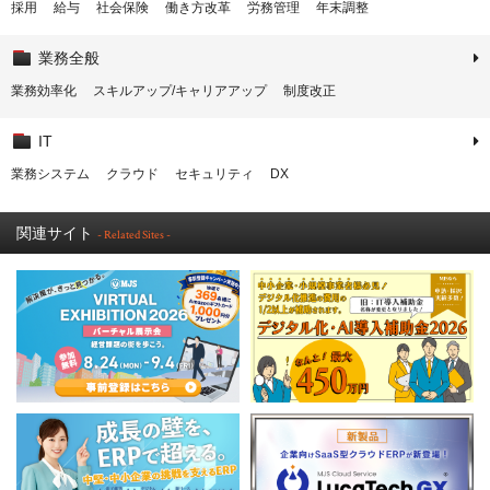
採用
給与
社会保険
働き方改革
労務管理
年末調整
業務全般
業務効率化
スキルアップ/キャリアアップ
制度改正
IT
業務システム
クラウド
セキュリティ
DX
関連サイト
- Related Sites -