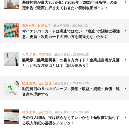
基礎控除が最大95万円に？2026年（2025年分所得）の確
定申告で確実に押さえておきたい税制改正ポイント
業務全般、制度改正
| 最終更新日：2026/04/23
マイナンバーカードは廃止ではない！“廃止”の誤解に要注
意。更新・次期カードの扱い方を間違えないために
人事/労務、労務管理
| 最終更新日：2025/08/28
離職票（離職証明書）の書き方ガイド！企業担当者が見落
としがちな注意点とは？【記入例あり】
経理/財務、会計処理
| 最終更新日：2019/12/26
勘定科目の５つのグループ…費用・収益・資産・負債・純
資産を理解する
経理/財務、会計処理
| 最終更新日：2022/03/08
その収入印紙、実は貼らなくていいかも？領収書に貼付す
る収入印紙の基礎をチェック！