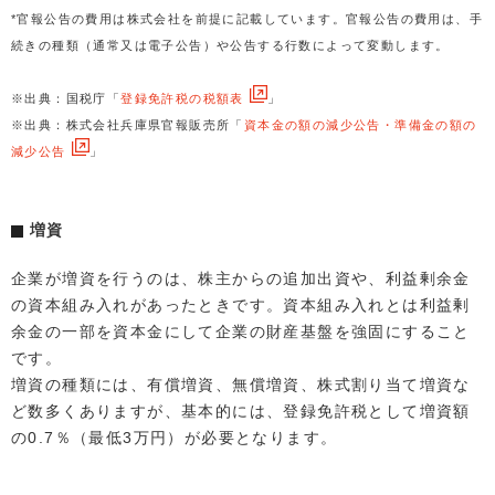
*官報公告の費用は株式会社を前提に記載しています。官報公告の費用は、手
続きの種類（通常又は電子公告）や公告する行数によって変動します。
※出典：国税庁「
登録免許税の税額表
」
※出典：株式会社兵庫県官報販売所「
資本金の額の減少公告・準備金の額の
減少公告
」
増資
企業が増資を行うのは、株主からの追加出資や、利益剰余金
の資本組み入れがあったときです。資本組み入れとは利益剰
余金の一部を資本金にして企業の財産基盤を強固にすること
です。
増資の種類には、有償増資、無償増資、株式割り当て増資な
ど数多くありますが、基本的には、登録免許税として増資額
の0.7％（最低3万円）が必要となります。