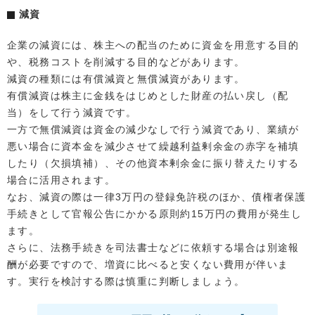
減資
企業の減資には、株主への配当のために資金を用意する目的
や、税務コストを削減する目的などがあります。
減資の種類には有償減資と無償減資があります。
有償減資は株主に金銭をはじめとした財産の払い戻し（配
当）をして行う減資です。
一方で無償減資は資金の減少なしで行う減資であり、業績が
悪い場合に資本金を減少させて繰越利益剰余金の赤字を補填
したり（欠損填補）、その他資本剰余金に振り替えたりする
場合に活用されます。
なお、減資の際は一律3万円の登録免許税のほか、債権者保護
手続きとして官報公告にかかる原則約15万円の費用が発生し
ます。
さらに、法務手続きを司法書士などに依頼する場合は別途報
酬が必要ですので、増資に比べると安くない費用が伴いま
す。実行を検討する際は慎重に判断しましょう。