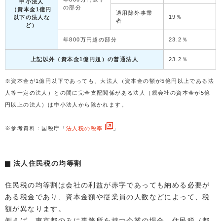
中小法人
の部分
（資本金1億円
適用除外事業
19％
以下の法人な
者
ど）
年800万円超の部分
23.2％
上記以外（資本金1億円超）の普通法人
23.2％
※資本金が1億円以下であっても、大法人（資本金の額が5億円以上である法
人等一定の法人）との間に完全支配関係がある法人（親会社の資本金が5億
円以上の法人）は中小法人から除かれます。
※参考資料：国税庁「
法人税の税率
」
法人住民税の均等割
住民税の均等割は会社の利益が赤字であっても納める必要が
ある税金であり、資本金額や従業員の人数などによって、税
額が異なります。
例えば、東京都のみに事務所を持つ企業の場合、住民税（都