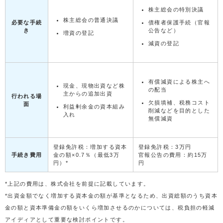
株主総会の特別決議
株主総会の普通決議
必要な手続
債権者保護手続（官報
き
公告など）
増資の登記
減資の登記
有償減資による株主へ
現金、現物出資など株
の配当
主からの追加出資
行われる場
欠損填補、税務コスト
面
利益剰余金の資本組み
削減などを目的とした
入れ
無償減資
登録免許税：増加する資本
登録免許税：3万円
手続き費用
金の額×0.7％（最低3万
官報公告の費用：約15万
円）*
円
*上記の費用は、株式会社を前提に記載しています。
*出資金額でなく増加する資本金の額が基準となるため、出資総額のうち資本
金の額と資本準備金の額をいくら増加させるのかについては、税負担の軽減
アイディアとして重要な検討ポイントです。