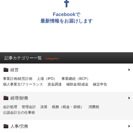
Facebookで
最新情報をお届けします
記事カテゴリー一覧
- Categories -
経営
事業計画/経営計画
上場（IPO）
事業継続（BCP）
個人事業主/フリーランス
資金調達
補助金/助成金
確定申告
経理/財務
会計処理
管理会計
決算
税務（税金・節税）
消費税
公認会計士の仕事術
人事/労務