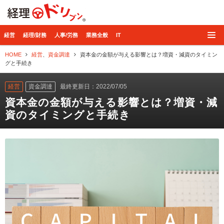
経理ドリブン
経営
経理/財務
人事/労務
業務全般
IT
HOME
経営
、
資金調達
資本金の金額が与える影響とは？増資・減資のタイミン
グと手続き
経営
資金調達
最終更新日：2022/07/05
資本金の金額が与える影響とは？増資・減
資のタイミングと手続き