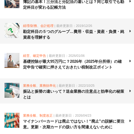
簿記の基本！三分法と分記法の違いとは？同じ取引でも勘
定科目が変わる記帳方法
経理/財務、会計処理
| 最終更新日：2019/12/26
勘定科目の５つのグループ…費用・収益・資産・負債・純
資産を理解する
経営、確定申告
| 最終更新日：2026/01/06
基礎控除が最大95万円に？2026年（2025年分所得）の確
定申告で確実に押さえておきたい税制改正ポイント
業務全般、業務効率化
| 最終更新日：2022/10/25
振込と振替の違いって？送金業務の注意点と効率化の秘策
とは
業務全般、制度改正
| 最終更新日：2026/04/23
マイナンバーカードは廃止ではない！“廃止”の誤解に要注
意。更新・次期カードの扱い方を間違えないために