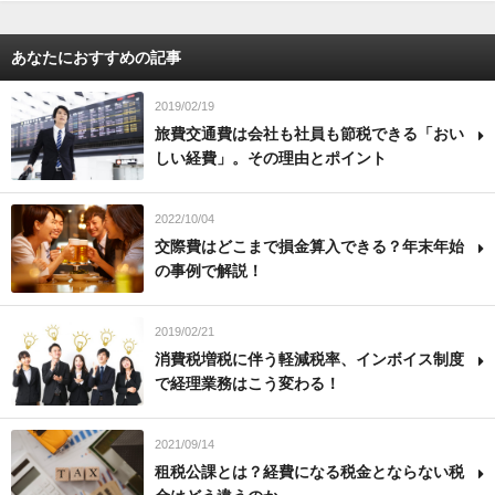
あなたにおすすめの記事
2019/02/19
旅費交通費は会社も社員も節税できる「おい
しい経費」。その理由とポイント
2022/10/04
交際費はどこまで損金算入できる？年末年始
の事例で解説！
2019/02/21
消費税増税に伴う軽減税率、インボイス制度
で経理業務はこう変わる！
2021/09/14
租税公課とは？経費になる税金とならない税