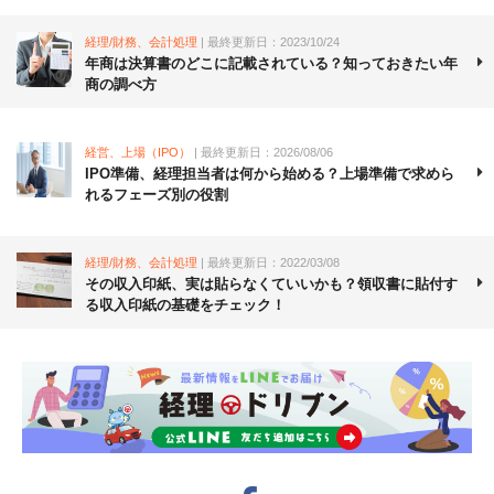
経理/財務、会計処理
| 最終更新日：2023/10/24
年商は決算書のどこに記載されている？知っておきたい年
商の調べ方
経営、上場（IPO）
| 最終更新日：2026/08/06
IPO準備、経理担当者は何から始める？上場準備で求めら
れるフェーズ別の役割
経理/財務、会計処理
| 最終更新日：2022/03/08
その収入印紙、実は貼らなくていいかも？領収書に貼付す
る収入印紙の基礎をチェック！