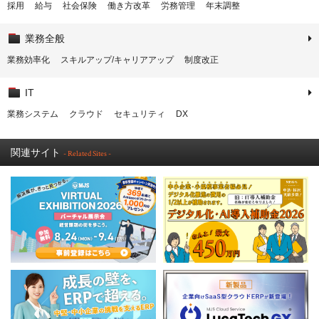
採用
給与
社会保険
働き方改革
労務管理
年末調整
業務全般
業務効率化
スキルアップ/キャリアアップ
制度改正
IT
業務システム
クラウド
セキュリティ
DX
関連サイト
- Related Sites -