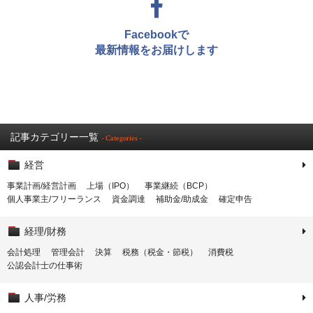
Facebookで
最新情報をお届けします
記事カテゴリー一覧
- Categories -
経営
事業計画/経営計画
上場（IPO）
事業継続（BCP）
個人事業主/フリーランス
資金調達
補助金/助成金
確定申告
経理/財務
会計処理
管理会計
決算
税務（税金・節税）
消費税
公認会計士の仕事術
人事/労務