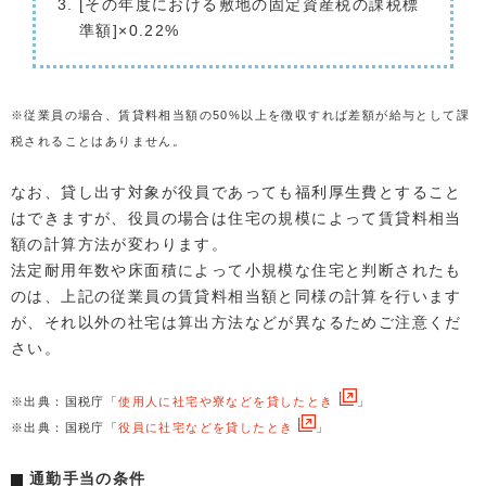
[その年度における敷地の固定資産税の課税標
準額]×0.22%
※従業員の場合、賃貸料相当額の50%以上を徴収すれば差額が給与として課
税されることはありません。
なお、貸し出す対象が役員であっても福利厚生費とすること
はできますが、役員の場合は住宅の規模によって賃貸料相当
額の計算方法が変わります。
法定耐用年数や床面積によって小規模な住宅と判断されたも
のは、上記の従業員の賃貸料相当額と同様の計算を行います
が、それ以外の社宅は算出方法などが異なるためご注意くだ
さい。
※出典：国税庁「
使用人に社宅や寮などを貸したとき
」
※出典：国税庁「
役員に社宅などを貸したとき
」
通勤手当の条件