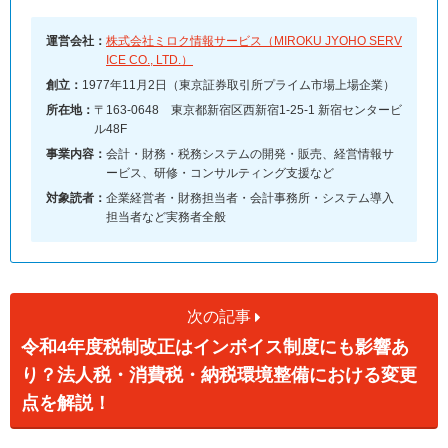
運営会社：
株式会社ミロク情報サービス（MIROKU JYOHO SERV
ICE CO., LTD.）
創立：
1977年11月2日（東京証券取引所プライム市場上場企業）
所在地：
〒163-0648 東京都新宿区西新宿1-25-1 新宿センタービ
ル48F
事業内容：
会計・財務・税務システムの開発・販売、経営情報サ
ービス、研修・コンサルティング支援など
対象読者：
企業経営者・財務担当者・会計事務所・システム導入
担当者など実務者全般
次の記事
令和4年度税制改正はインボイス制度にも影響あ
り？法人税・消費税・納税環境整備における変更
点を解説！