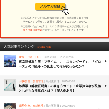
人気記事ランキング
- Popular Posts -
経営、上場（IPO）
| 最終更新日：2022/12/06
東京証券取引所「プライム」、「スタンダード」、「グロ
ース」の 3区分への見直しで何が変わるのか？
人事/労務、労務管理
| 最終更新日：2025/08/28
離職票（離職証明書）の書き方ガイド！企業担当者が見落
としがちな注意点とは？【記入例あり】
経理/財務、会計処理
| 最終更新日：2022/08/30