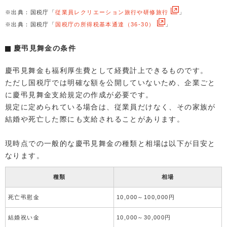
※出典：国税庁「
従業員レクリエーション旅行や研修旅行
」
※出典：国税庁「
国税庁の所得税基本通達（36-30）
」
慶弔見舞金の条件
慶弔見舞金も福利厚生費として経費計上できるものです。
ただし国税庁では明確な額を公開していないため、企業ごと
に慶弔見舞金支給規定の作成が必要です。
規定に定められている場合は、従業員だけなく、その家族が
結婚や死亡した際にも支給されることがあります。
現時点での一般的な慶弔見舞金の種類と相場は以下が目安と
なります。
種類
相場
死亡弔慰金
10,000～100,000円
結婚祝い金
10,000～30,000円