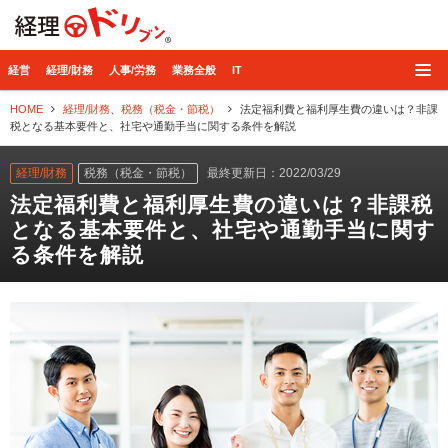
経理ドリブン
経営
経理/財務
人事/労務
業務全般
IT
HOME
経理/財務
、
税務（税金・節税）
法定福利費と福利厚生費の違いは？非課
税となる基本要件と、社宅や通勤手当に関する条件を解説
経理/財務
税務（税金・節税）
最終更新日：2022/03/29
法定福利費と福利厚生費の違いは？非課税
となる基本要件と、社宅や通勤手当に関す
る条件を解説