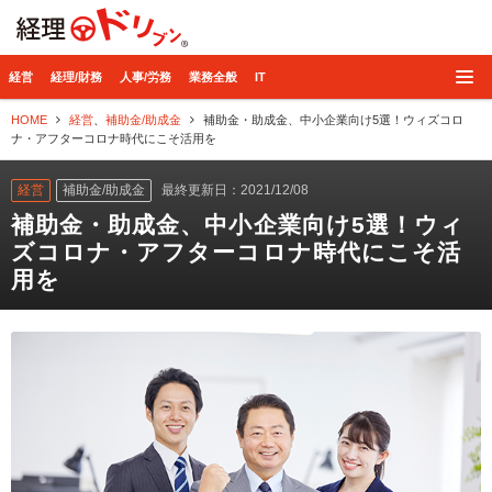
経理ドリブン
経営
経理/財務
人事/労務
業務全般
IT
HOME
経営
、
補助金/助成金
補助金・助成金、中小企業向け5選！ウィズコロ
ナ・アフターコロナ時代にこそ活用を
経営
補助金/助成金
最終更新日：2021/12/08
補助金・助成金、中小企業向け5選！ウィ
ズコロナ・アフターコロナ時代にこそ活
用を