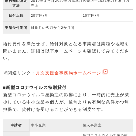
給付額の算定
2019年または2020年の基準月の売上―2021年の対象月の
方法
売上
給付上限
20万円/月
10万円/月
申請受付期間
対象月の翌月から2か月間
給付要件を満たせば、給付対象となる事業者は業種や地域を
問いません。詳細は以下ホームページも確認してみてくださ
い。
※関連リンク：
月次支援金事務局ホームページ
■新型コロナウイルス特別貸付
新型コロナウイルス感染症の影響により、一時的に売上が減
少している中小企業や個人が、通常よりも有利な条件かつ無
担保で、貸付けを受けることができる制度です。
申請者
中小企業
個人事業主
新型コロナウイルス感染症