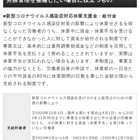
労務管理を整備したい場合に役立つもの
■新型コロナウイルス感染症対応休業支援金・給付金
新型コロナウイルス感染症対策の影響により休業せざるを得
なくなった労働者のうち、休業中に賃金・休業手当を受ける
ことができなかった人に対して資金が給付される制度です。
事業主は、基本的には雇用調整助成金などの制度を活用して
休業手当を支払うよう努めることとされていますが、実際は
休業手当が支払われない場合もあります。本制度は、事業主
の協力がなくとも、労働者自身の申請で、休業前の一日当た
りの平均賃金の80%に休業期間の日数を乗じた金額が国から
支給される制度です。
新型コロナウイルス感染症及びそのまん延防止のための措
置の影響により、
①2020年10月1日（要件を満たす場合は4月1日）から202
1年11月30日までに事業主が休業させた中小企業の労働者
のうち、その休業に対する賃金（休業手当）を受け取って
支給対象者
いない労働者
②2020年4月から6月・2021年1月8日（2020年11月7日以