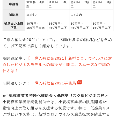
通常枠・A類
通常枠・B類
特別枠・C類
特別枠・D類
申請枠
型
型
型
型
補助率
1/2以内
2/3以内
補助金の上限
30万円～
150万円～
30万円～
30万円～
下限
150万円未満
450万円以下
450万円以下
150万円以下
IT導入補助金2021については、補助対象者の詳細などを含め
て、以下記事で詳しく紹介しています。
※関連記事：
【IT導入補助金2021】新型コロナウイルスに対
応したビジネスモデルへの転換が可能に。スムーズな申請の
仕方は？
※関連リンク：
IT導入補助金2021事務局
■小規模事業者持続化補助金＜低感染リスク型ビジネス枠＞
小規模事業者持続化補助金は、小規模事業者の販路開拓や生
産性向上の取り組みを支援する制度です。特に、低感染リス
ク型ビジネス枠は、新型コロナウイルス感染拡大を防止する