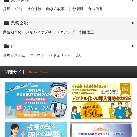
採用
給与
社会保険
働き方改革
労務管理
年末調整
業務全般
業務効率化
スキルアップ/キャリアアップ
制度改正
IT
業務システム
クラウド
セキュリティ
DX
関連サイト
- Related Sites -