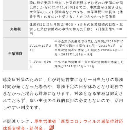
降に時短要請を発令した都道府県はそれぞれの要請の始期
以降）から2021年11月30日までに、事業主が休業させた
大企業のシフト労働者などのうち、休業期間中の賃金（休
業手当）の支払いを受けることができなかった労働者
休業前1日当たり賃金×80％×（各月の休業期間の日数－就
支給額
労した又は労働者の事情で休んだ日数）（日額上限9,900
円）
中小企業の労働者で休業した期間が2020年10
2021年12月3
月(要件を満たす場合は4月)～2021年9月、大
1日
企業の労働者で休業した期間が2020年4月～6
申請期限
月・2021年1月8日～9月
2022年2月28
中小企業の労働者・大企業の労働者で休業した
日
期間が2021年10月～11月
感染症対策のために、店が時短営業になり一日当たりの勤務
時間が短くなった場合や、勤務予定の日が休みとなり勤務で
きなかった場合も対象になります。対象となる業種は限定さ
れておらず、雇い主側の金銭的負担の必要もないので、活用
しやすい制度です。
※関連リンク：
厚生労働省「新型コロナウイルス感染症対応
休業支援金・給付金」