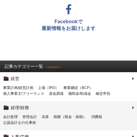
Facebookで
最新情報をお届けします
記事カテゴリー一覧
- Categories -
経営
事業計画/経営計画
上場（IPO）
事業継続（BCP）
個人事業主/フリーランス
資金調達
補助金/助成金
確定申告
経理/財務
会計処理
管理会計
決算
税務（税金・節税）
消費税
公認会計士の仕事術
人事/労務