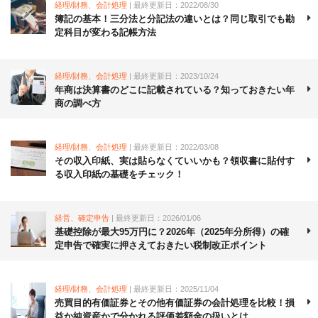
経理/財務、会計処理
| 最終更新日：2022/08/30
簿記の基本！三分法と分記法の違いとは？同じ取引でも勘
定科目が変わる記帳方法
経理/財務、会計処理
| 最終更新日：2023/10/24
年商は決算書のどこに記載されている？知っておきたい年
商の調べ方
経理/財務、会計処理
| 最終更新日：2022/03/08
その収入印紙、実は貼らなくていいかも？領収書に貼付す
る収入印紙の基礎をチェック！
経営、確定申告
| 最終更新日：2026/01/06
基礎控除が最大95万円に？2026年（2025年分所得）の確
定申告で確実に押さえておきたい税制改正ポイント
経理/財務、会計処理
| 最終更新日：2025/11/04
売買目的有価証券とその他有価証券の会計処理を比較！損
益か純資産かで分かれる評価差額金の扱いとは