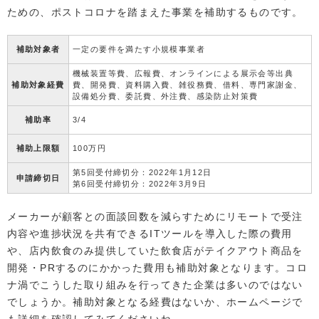
ための、ポストコロナを踏まえた事業を補助するものです。
補助対象者
一定の要件を満たす小規模事業者
機械装置等費、広報費、オンラインによる展示会等出典
補助対象経費
費、開発費、資料購入費、雑役務費、借料、専門家謝金、
設備処分費、委託費、外注費、感染防止対策費
補助率
3/4
補助上限額
100万円
第5回受付締切分：2022年1月12日
申請締切日
第6回受付締切分：2022年3月9日
メーカーが顧客との面談回数を減らすためにリモートで受注
内容や進捗状況を共有できるITツールを導入した際の費用
や、店内飲食のみ提供していた飲食店がテイクアウト商品を
開発・PRするのにかかった費用も補助対象となります。コロ
ナ渦でこうした取り組みを行ってきた企業は多いのではない
でしょうか。補助対象となる経費はないか、ホームページで