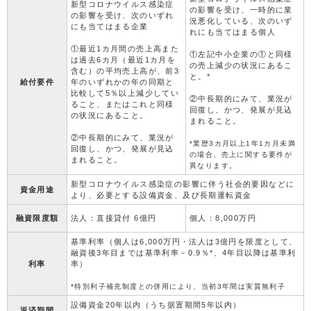
新型コロナウイルス感染症
の影響を受け、一時的に業
の影響を受け、次のいずれ
況悪化している、次のいず
にも当てはまる企業
れにも当てはまる個人
①最近1カ月間の売上高また
①左記中小企業の①と同様
は過去6カ月（最近1カ月を
の売上減少の状況にあるこ
含む）の平均売上高が、前3
と。*
給付要件
年のいずれかの年の同期と
比較して5％以上減少してい
②中長期的にみて、業況が
ること、またはこれと同様
回復し、かつ、発展が見込
の状況にあること。
まれること。
②中長期的にみて、業況が
*業歴3カ月以上1年1カ月未満
回復し、かつ、発展が見込
の場合、売上に関する要件が
まれること。
異なります。
新型コロナウイルス感染症の影響に伴う社会的要因などに
資金用途
より、必要とする設備資金、及び長期運転資金
融資限度額
法人：直接貸付 6億円
個人：8,000万円
基準利率（個人は6,000万円・法人は3億円を限度として、
融資後3年目までは基準利率－0.9％*、4年目以降は基準利
利率
率）
*特別利子補充制度との併用により、当初3年間は実質無利子
設備資金20年以内（うち据置期間5年以内）
返済期間