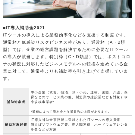
■IT導入補助金2021
ITツールの導入による業務効率化などを支援する制度です。
通常枠と低感染リスクビジネス枠があり、通常枠（A・B類
型）では、企業の経営課題を解決するために必要なITツール
の導入が該当します。特別枠（C・D類型）では、ポストコロ
ナの状況に対応したビジネスモデルへの転換を進めている企
業に対して、通常枠よりも補助率を引き上げて支援していま
す。
中小企業（飲食、宿泊、卸・小売、運輸、医療、介護、保
育などのサービス業の他、製造業や建設業なども対象）や
補助対象者
小規模事業者*
*業種によって資本金と従業員数の上限があります。
IT導入補助金事務局に登録されたITツールの導入費用
補助対象経費
例えばソフトウェア費、導入関連費、ハードウェアレンタ
ル費などが対象