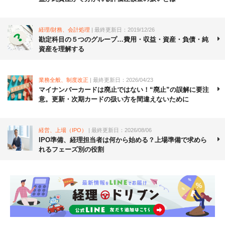
経理/財務、会計処理
| 最終更新日：2019/12/26
勘定科目の５つのグループ…費用・収益・資産・負債・純
資産を理解する
業務全般、制度改正
| 最終更新日：2026/04/23
マイナンバーカードは廃止ではない！“廃止”の誤解に要注
意。更新・次期カードの扱い方を間違えないために
経営、上場（IPO）
| 最終更新日：2026/08/06
IPO準備、経理担当者は何から始める？上場準備で求めら
れるフェーズ別の役割