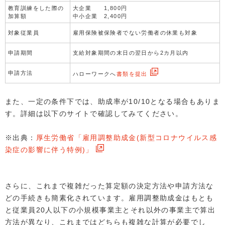
教育訓練をした際の
大企業 1,800円
加算額
中小企業 2,400円
対象従業員
雇用保険被保険者でない労働者の休業も対象
申請期間
支給対象期間の末日の翌日から2カ月以内
申請方法
ハローワークへ
書類を提出
また、一定の条件下では、助成率が10/10となる場合もありま
す。詳細は以下のサイトで確認してみてください。
※出典：
厚生労働省「雇用調整助成金(新型コロナウイルス感
染症の影響に伴う特例)」
さらに、これまで複雑だった算定額の決定方法や申請方法な
どの手続きも簡素化されています。雇用調整助成金はもとも
と従業員20人以下の小規模事業主とそれ以外の事業主で算出
方法が異なり、これまではどちらも複雑な計算が必要でし