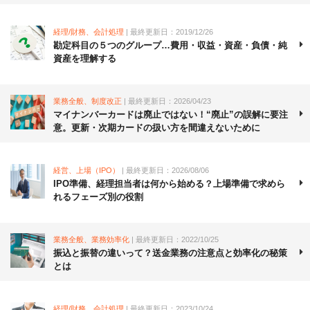
経理/財務、会計処理
| 最終更新日：2019/12/26
勘定科目の５つのグループ…費用・収益・資産・負債・純
資産を理解する
業務全般、制度改正
| 最終更新日：2026/04/23
マイナンバーカードは廃止ではない！“廃止”の誤解に要注
意。更新・次期カードの扱い方を間違えないために
経営、上場（IPO）
| 最終更新日：2026/08/06
IPO準備、経理担当者は何から始める？上場準備で求めら
れるフェーズ別の役割
業務全般、業務効率化
| 最終更新日：2022/10/25
振込と振替の違いって？送金業務の注意点と効率化の秘策
とは
経理/財務、会計処理
| 最終更新日：2023/10/24