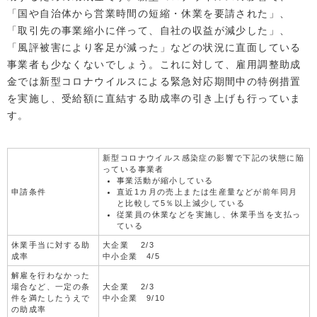
「国や自治体から営業時間の短縮・休業を要請された」、
「取引先の事業縮小に伴って、自社の収益が減少した」、
「風評被害により客足が減った」などの状況に直面している
事業者も少なくないでしょう。これに対して、雇用調整助成
金では新型コロナウイルスによる緊急対応期間中の特例措置
を実施し、受給額に直結する助成率の引き上げも行っていま
す。
新型コロナウイルス感染症の影響で下記の状態に陥
っている事業者
事業活動が縮小している
申請条件
直近1カ月の売上または生産量などが前年同月
と比較して5％以上減少している
従業員の休業などを実施し、休業手当を支払っ
ている
休業手当に対する助
大企業 2/3
成率
中小企業 4/5
解雇を行わなかった
場合など、一定の条
大企業 2/3
件を満たしたうえで
中小企業 9/10
の助成率