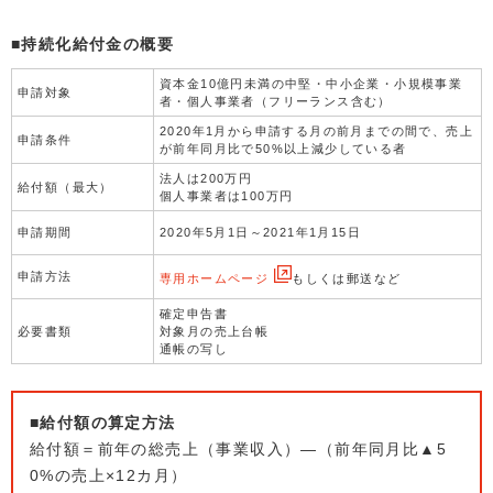
■持続化給付金の概要
資本金10億円未満の中堅・中小企業・小規模事業
申請対象
者・個人事業者（フリーランス含む）
2020年1月から申請する月の前月までの間で、売上
申請条件
が前年同月比で50%以上減少している者
法人は200万円
給付額（最大）
個人事業者は100万円
申請期間
2020年5月1日～2021年1月15日
申請方法
専用ホームページ
もしくは郵送など
確定申告書
必要書類
対象月の売上台帳
通帳の写し
■給付額の算定方法
給付額＝前年の総売上（事業収入）―（前年同月比▲5
0%の売上×12カ月）