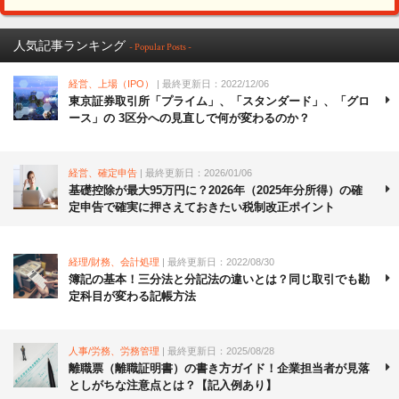
人気記事ランキング
- Popular Posts -
経営、上場（IPO）
| 最終更新日：2022/12/06
東京証券取引所「プライム」、「スタンダード」、「グロ
ース」の 3区分への見直しで何が変わるのか？
経営、確定申告
| 最終更新日：2026/01/06
基礎控除が最大95万円に？2026年（2025年分所得）の確
定申告で確実に押さえておきたい税制改正ポイント
経理/財務、会計処理
| 最終更新日：2022/08/30
簿記の基本！三分法と分記法の違いとは？同じ取引でも勘
定科目が変わる記帳方法
人事/労務、労務管理
| 最終更新日：2025/08/28
離職票（離職証明書）の書き方ガイド！企業担当者が見落
としがちな注意点とは？【記入例あり】