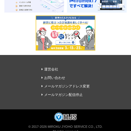
運営会社
お問い合わせ
メールマガジンアドレス変更
メールマガジン配信停止
経理ドリブンの無料メルマガに登録
© 2017-2026 MIROKU JYOHO SERVICE CO., LTD.