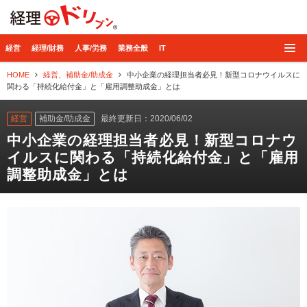
経理ドリブン
経営
経理/財務
人事/労務
業務全般
IT
HOME
経営
、
補助金/助成金
中小企業の経理担当者必見！新型コロナウイルスに
関わる「持続化給付金」と「雇用調整助成金」とは
経営
補助金/助成金
最終更新日：2020/06/02
中小企業の経理担当者必見！新型コロナウ
イルスに関わる「持続化給付金」と「雇用
調整助成金」とは