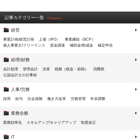
記事カテゴリー一覧
- Categories -
経営
事業計画/経営計画
上場（IPO）
事業継続（BCP）
個人事業主/フリーランス
資金調達
補助金/助成金
確定申告
経理/財務
会計処理
管理会計
決算
税務（税金・節税）
消費税
公認会計士の仕事術
人事/労務
採用
給与
社会保険
働き方改革
労務管理
年末調整
業務全般
業務効率化
スキルアップ/キャリアアップ
制度改正
IT