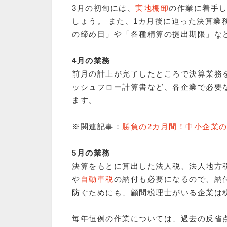
3月の初旬には、
実地棚卸
の作業に着手
しょう。 また、1カ月後に迫った決算業
の締め日」や「各種精算の提出期限」な
4月の業務
前月の計上が完了したところで決算業務
ッシュフロー計算書など、各企業で必要
ます。
※関連記事：
勝負の2カ月間！中小企業
5月の業務
決算をもとに算出した法人税、法人地方
や
自動車税
の納付も必要になるので、納
防ぐためにも、顧問税理士がいる企業は
毎年恒例の作業については、過去の反省