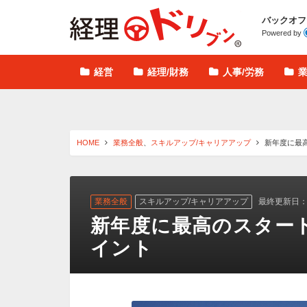
経理ドリブン
バックオフ
Powered by
経営
経理/財務
人事/労務
HOME
業務全般
、
スキルアップ/キャリアアップ
新年度に最
業務全般
スキルアップ/キャリアアップ
最終更新日：20
新年度に最高のスター
イント