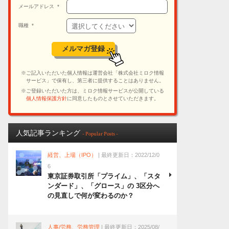
人気記事ランキング
- Popular Posts -
経営、上場（IPO）
| 最終更新日：2022/12/0
6
東京証券取引所「プライム」、「スタ
ンダード」、「グロース」の 3区分へ
の見直しで何が変わるのか？
人事/労務、労務管理
| 最終更新日：2025/08/