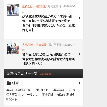
業務全般、制度改正
| 最終更新日：2026/04/2
1
少額減価償却資産が40万円未満へ拡
大！令和8年度税制改正で何が変わ
る？処理判断で迷わないために【仕訳
例あり】
人事/労務、社会保険
| 最終更新日：2026/07/
07
賞与支払届は5日以内の提出が必須！
書き方と標準賞与額の計算方法を確認
【記入例あり】
記事カテゴリー一覧
- Categories -
経営
事業計画/経営計画
上場（IPO）
事業継続（BCP）
個人事業主/フリーランス
資金調達
補助金/助成金
確定申告