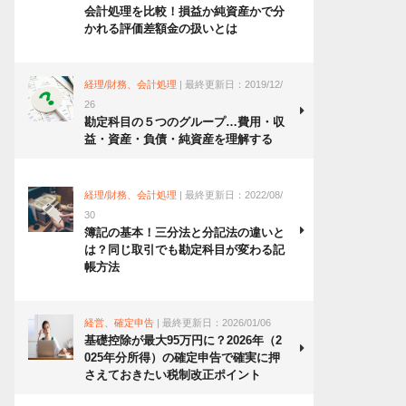
会計処理を比較！損益か純資産かで分
かれる評価差額金の扱いとは
経理/財務、会計処理
| 最終更新日：2019/12/
26
勘定科目の５つのグループ…費用・収
益・資産・負債・純資産を理解する
経理/財務、会計処理
| 最終更新日：2022/08/
30
簿記の基本！三分法と分記法の違いと
は？同じ取引でも勘定科目が変わる記
帳方法
経営、確定申告
| 最終更新日：2026/01/06
基礎控除が最大95万円に？2026年（2
025年分所得）の確定申告で確実に押
さえておきたい税制改正ポイント