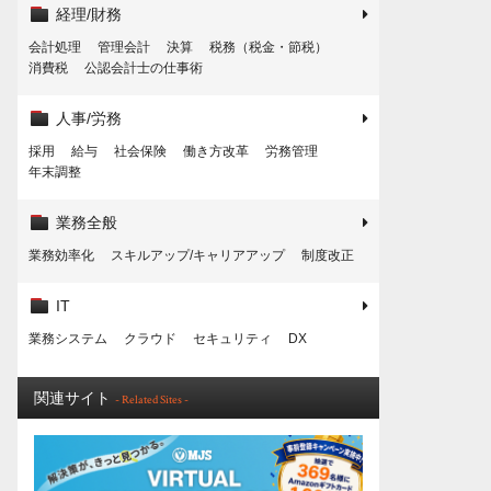
経理/財務
会計処理
管理会計
決算
税務（税金・節税）
消費税
公認会計士の仕事術
人事/労務
採用
給与
社会保険
働き方改革
労務管理
年末調整
業務全般
業務効率化
スキルアップ/キャリアアップ
制度改正
IT
業務システム
クラウド
セキュリティ
DX
関連サイト
- Related Sites -