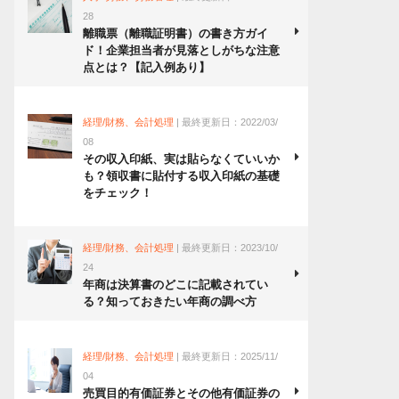
28
離職票（離職証明書）の書き方ガイ
ド！企業担当者が見落としがちな注意
点とは？【記入例あり】
経理/財務、会計処理
| 最終更新日：2022/03/
08
その収入印紙、実は貼らなくていいか
も？領収書に貼付する収入印紙の基礎
をチェック！
経理/財務、会計処理
| 最終更新日：2023/10/
24
年商は決算書のどこに記載されてい
る？知っておきたい年商の調べ方
経理/財務、会計処理
| 最終更新日：2025/11/
04
売買目的有価証券とその他有価証券の