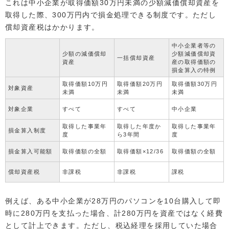
これは中小企業が取得価額30万円未満の少額減価償却資産を
取得した際、300万円内で損金処理できる制度です。ただし
償却資産税はかかります。
中小企業者等の
少額の減価償却
少額減価償却資
一括償却資産
資産
産の取得価額の
損金算入の特例
取得価額10万円
取得価額20万円
取得価額30万円
対象資産
未満
未満
未満
対象企業
すべて
すべて
中小企業
取得した事業年
取得した年度か
取得した事業年
損金算入制度
度
ら3年間
度
損金算入可能額
取得価額の全額
取得価額×12/36
取得価額の全額
償却資産税
非課税
非課税
課税
例えば、ある中小企業が28万円のパソコンを10台購入して即
時に280万円を支払った場合、計280万円を資産ではなく経費
として計上できます。ただし、税込経理を採用していた場合