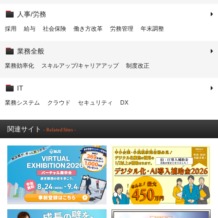
人事/労務
採用
給与
社会保険
働き方改革
労務管理
年末調整
業務全般
業務効率化
スキルアップ/キャリアアップ
制度改正
IT
業務システム
クラウド
セキュリティ
DX
関連サイト
- Related Sites -