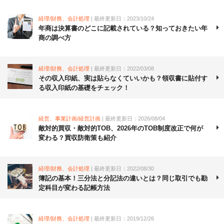
経理/財務、会計処理
| 最終更新日：2023/10/24
年商は決算書のどこに記載されている？知っておきたい年
商の調べ方
経理/財務、会計処理
| 最終更新日：2022/03/08
その収入印紙、実は貼らなくていいかも？領収書に貼付す
る収入印紙の基礎をチェック！
経営、事業計画/経営計画
| 最終更新日：2026/08/04
敵対的買収・敵対的TOB、2026年のTOB制度改正で何が
変わる？買収防衛策も紹介
経理/財務、会計処理
| 最終更新日：2022/08/30
簿記の基本！三分法と分記法の違いとは？同じ取引でも勘
定科目が変わる記帳方法
経理/財務、会計処理
| 最終更新日：2019/12/26