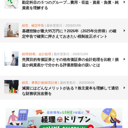
勘定科目の５つのグループ…費用・収益・資産・負債・純
資産を理解する
経営、確定申告
| 最終更新日：2026/01/06
基礎控除が最大95万円に？2026年（2025年分所得）の確
定申告で確実に押さえておきたい税制改正ポイント
経理/財務、会計処理
| 最終更新日：2025/11/04
売買目的有価証券とその他有価証券の会計処理を比較！損
益か純資産かで分かれる評価差額金の扱いとは
経営、事業計画/経営計画
| 最終更新日：2023/08/08
減資にはどんなメリットがある？株主資本を理解して適切
な財務状況改善を