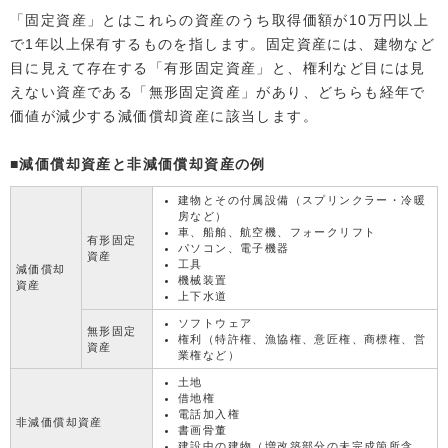
「固定資産」とはこれらの資産のうち取得価額が10万円以上
で1年以上保有するものを指します。固定資産には、建物など
目に見えて存在する「有形固定資産」と、権利など目には見
えない資産である「無形固定資産」があり、どちらも経年で
価値が減少する減価償却資産に該当します。
■減価償却資産と非減価償却資産の例
建物とその付属設備（スプリンクラー・冷暖
房など）
車、船舶、航空機、フォークリフト
有形固定
パソコン、電子機器
資産
工具
減価償却
機械装置
資産
上下水道
ソフトウェア
無形固定
権利（特許権、漁協権、意匠権、商標権、営
資産
業権など）
土地
借地権
電話加入権
非減価償却資産
書画骨董
建設中の建物（増改築部分の未完成箇所含