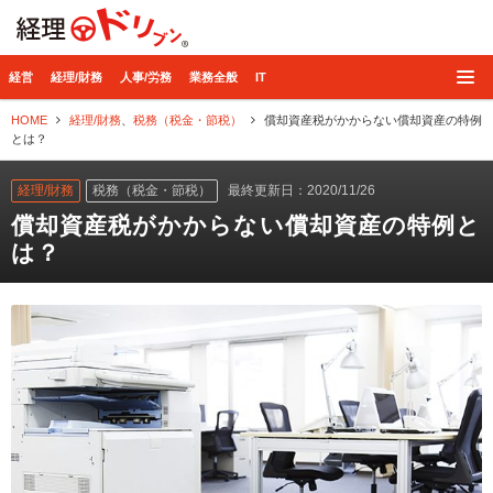
経理ドリブン
経営
経理/財務
人事/労務
業務全般
IT
HOME
経理/財務
、
税務（税金・節税）
償却資産税がかからない償却資産の特例
とは？
経理/財務
税務（税金・節税）
最終更新日：2020/11/26
償却資産税がかからない償却資産の特例と
は？